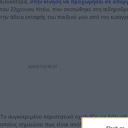
Ειδικότερα,
στην κίνηση να προχωρήσει σε απερ
του 22χρονου Ντένι, που σκοτώθηκε στη σιδηροδρο
την άδεια εκταφής του παιδιού μου από τον εισαγγ
Το συγκεκριμένο περιστατικό σχολιάζει με δήλωσή 
οποίος σημειώνει πως είναι απόλυτο δικαίωμα των 