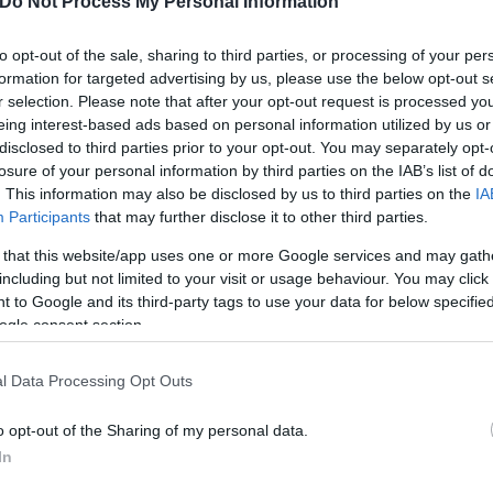
Do Not Process My Personal Information
 ταφή, ανήκουν πράγματι στα παιδιά τους».
to opt-out of the sale, sharing to third parties, or processing of your per
formation for targeted advertising by us, please use the below opt-out s
r selection. Please note that after your opt-out request is processed y
eing interest-based ads based on personal information utilized by us or
disclosed to third parties prior to your opt-out. You may separately opt-
φέρει:
losure of your personal information by third parties on the IAB’s list of
. This information may also be disclosed by us to third parties on the
IA
Participants
that may further disclose it to other third parties.
 that this website/app uses one or more Google services and may gath
including but not limited to your visit or usage behaviour. You may click 
 to Google and its third-party tags to use your data for below specifi
ogle consent section.
l Data Processing Opt Outs
o opt-out of the Sharing of my personal data.
In