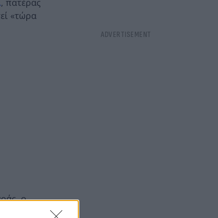
ι
, πατέρας
τεί «τώρα
ράς, ο
ικά και