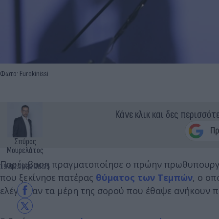
Φωτο: Eurokinissi
Κάνε κλικ και δες περισσότ
Σπύρος
Μουρελάτος
Παρέμβαση πραγματοποίησε ο πρώην πρωθυπουρ
19.09.2025 09:25
που ξεκίνησε πατέρας
θύματος των Τεμπών
, ο οπ
ελέγξει αν τα μέρη της σορού που έθαψε ανήκουν πρ