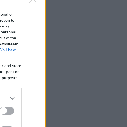
sonal or
ection to
ou may
 personal
out of the
 downstream
B’s List of
er and store
to grant or
ed purposes