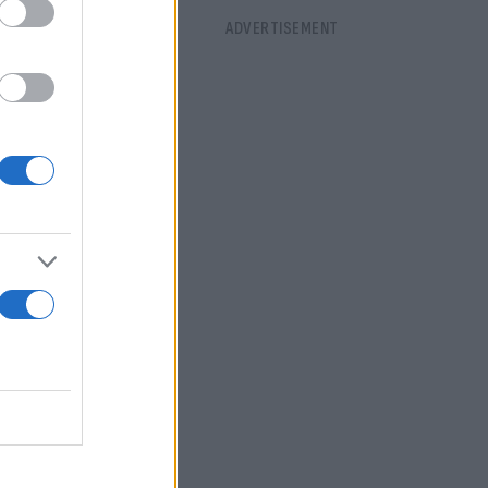
η στιγμή της
ην τραγωδία
ωρήσουν στην
ιαστικά και
εμελιώδες