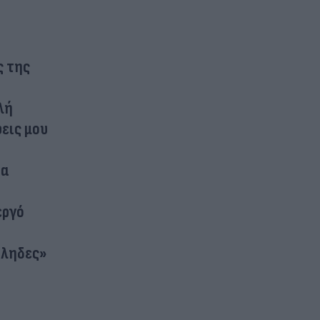
ς της
λή
εις μου
ία
εργό
ύληδες»