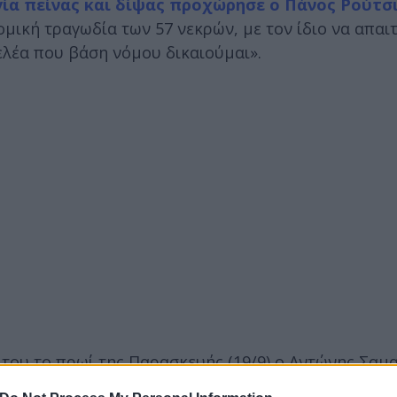
γία πείνας και δίψας προχώρησε ο Πάνος Ρούτσ
μική τραγωδία των 57 νεκρών, με τον ίδιο να απαι
ελέα που βάση νόμου δικαιούμαι».
του το πρωί της Παρασκευής (19/9) ο Αντώνης Σαμα
γονιών «να διαπιστώσουν εάν τα λείψανα που βιαστ