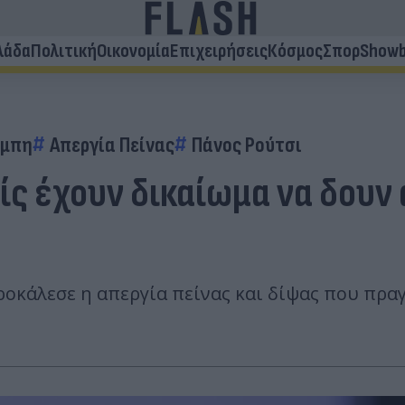
λάδα
Πολιτική
Οικονομία
Επιχειρήσεις
Κόσμος
Σπορ
Showb
έμπη
Απεργία Πείνας
Πάνος Ρούτσι
είς έχουν δικαίωμα να δουν
κάλεσε η απεργία πείνας και δίψας που πρα