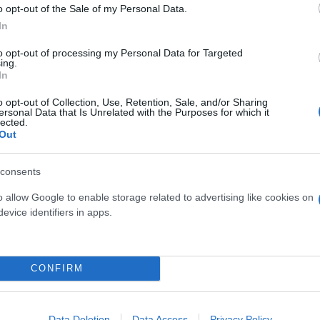
o opt-out of the Sale of my Personal Data.
In
ς που είχε την ευθύνη για τη χώρα στην πιο κρίσιμ
επισημάνω το εξής για τις πρόσφατες εξελίξεις στ
to opt-out of processing my Personal Data for Targeted
ing.
In
o opt-out of Collection, Use, Retention, Sale, and/or Sharing
η του αιτήματος των γονιών των θυμάτων να προχ
ersonal Data that Is Unrelated with the Purposes for which it
lected.
ο δικαίωμα να διαπιστώσουν εάν τα λείψανα που β
Out
 ταφή, ανήκουν πράγματι στα παιδιά τους. Είναι θ
consents
o allow Google to enable storage related to advertising like cookies on
evice identifiers in apps.
CONFIRM
Data Deletion
Data Access
Privacy Policy