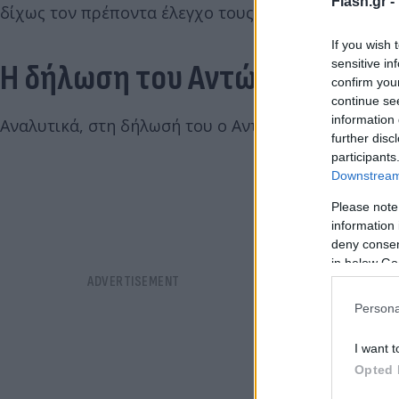
Flash.gr -
δίχως τον πρέποντα έλεγχο τους παραδόθηκαν προς
If you wish 
sensitive in
Η δήλωση του Αντώνη Σαμαρά
confirm you
continue se
information 
Αναλυτικά, στη δήλωσή του ο Αντώνης Σαμαράς ανα
further disc
participants
Downstream 
Please note
information 
deny consent
in below Go
Persona
I want t
Opted 