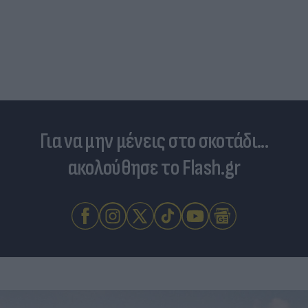
Στη «δίνη» του υπερτουρισμού τα Κουφονήσια:
Από «απάτητος» παράδεισος σε... κοσμοπολίτικο
νησί
Για να μην μένεις στο σκοτάδι...
ακολούθησε το Flash.gr