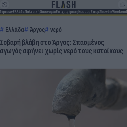
ιδήσεων
Ελλάδα
Πολιτική
Οικονομία
Επιχειρήσεις
Κόσμος
Σπορ
Showbiz
Weekend
Ελλάδα
Άργος
νερό
Σοβαρή βλάβη στο Άργος: Σπασμένος
αγωγός αφήνει χωρίς νερό τους κατοίκους