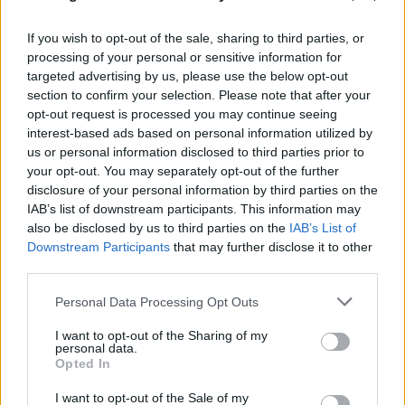
If you wish to opt-out of the sale, sharing to third parties, or
processing of your personal or sensitive information for
To αναπάντεχο δώρο της «Οδύσσειας» σε ένα
targeted advertising by us, please use the below opt-out
section to confirm your selection. Please note that after your
άγνωστο νησί της Σικελίας
opt-out request is processed you may continue seeing
interest-based ads based on personal information utilized by
08.08.2026
ΒΑΣΙΛΙΚΉ ΚΟΥΚΊΟΥ
us or personal information disclosed to third parties prior to
your opt-out. You may separately opt-out of the further
disclosure of your personal information by third parties on the
IAB’s list of downstream participants. This information may
also be disclosed by us to third parties on the
IAB’s List of
Downstream Participants
that may further disclose it to other
third parties.
Please note that this website/app uses one or more Google
Personal Data Processing Opt Outs
services and may gather and store information including but
not limited to your visit or usage behaviour. You may click to
I want to opt-out of the Sharing of my
personal data.
grant or deny consent to Google and its third-party tags to
Opted In
use your data for below specified purposes in below Google
consent section.
I want to opt-out of the Sale of my