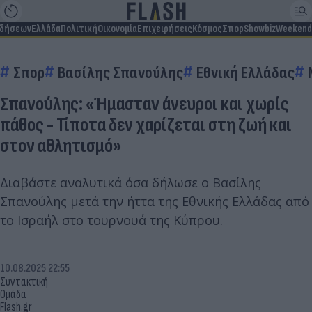
ιδήσεων
Ελλάδα
Πολιτική
Οικονομία
Επιχειρήσεις
Κόσμος
Σπορ
Showbiz
Weekend
Σπορ
Βασίλης Σπανούλης
Εθνική Ελλάδας
Σπανούλης: «Ήμασταν άνευροι και χωρίς
πάθος - Τίποτα δεν χαρίζεται στη ζωή και
στον αθλητισμό»
Διαβάστε αναλυτικά όσα δήλωσε ο Βασίλης
Σπανούλης μετά την ήττα της Εθνικής Ελλάδας από
το Ισραήλ στο τουρνουά της Κύπρου.
10.08.2025 22:55
Συντακτική
Ομάδα
Flash.gr