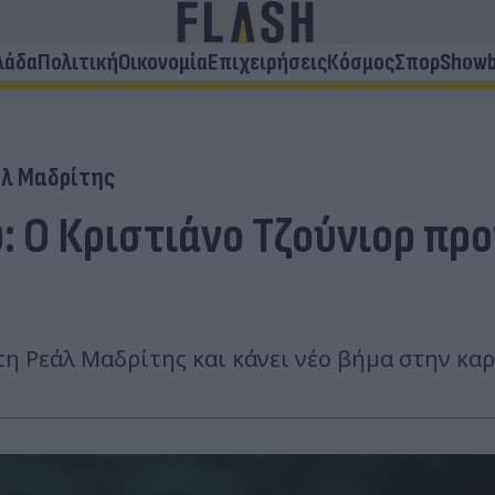
λάδα
Πολιτική
Οικονομία
Επιχειρήσεις
Κόσμος
Σπορ
Showb
λ Μαδρίτης
: Ο Κριστιάνο Τζούνιορ προ
τη Ρεάλ Μαδρίτης και κάνει νέο βήμα στην κα