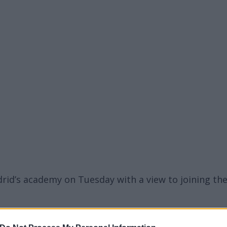
drid’s academy on Tuesday with a view to joining th
Tgo1gT