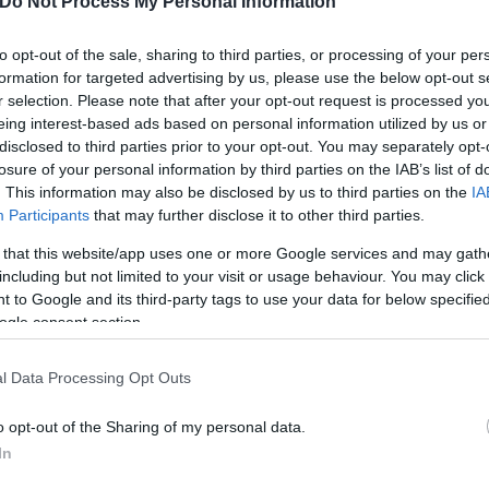
Do Not Process My Personal Information
to opt-out of the sale, sharing to third parties, or processing of your per
formation for targeted advertising by us, please use the below opt-out s
 Νασρ
, ενώ στο παρελθόν είχε περάσει και από τα
r selection. Please note that after your opt-out request is processed y
ατέρας του, όπως η
Μάντσεστερ Γιουνάιτεντ
και 
eing interest-based ads based on personal information utilized by us or
disclosed to third parties prior to your opt-out. You may separately opt-
losure of your personal information by third parties on the IAB’s list of
. This information may also be disclosed by us to third parties on the
IA
του βήμα με την εθνική Πορτογαλίας, καταγράφοντ
Participants
that may further disclose it to other third parties.
 Κριστιάνο Τζούνιορ καλείται να διαχειριστεί τις 
 that this website/app uses one or more Google services and may gath
υ την ευκαιρία να χαράξει τη δική του ποδοσφαιρικ
including but not limited to your visit or usage behaviour. You may click 
 to Google and its third-party tags to use your data for below specifi
ogle consent section.
l Data Processing Opt Outs
o opt-out of the Sharing of my personal data.
In