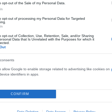
o opt-out of the Sale of my Personal Data.
In
to opt-out of processing my Personal Data for Targeted
ing.
In
o opt-out of Collection, Use, Retention, Sale, and/or Sharing
ersonal Data that Is Unrelated with the Purposes for which it
ερο
Flash.gr
στην αναζήτηση της
Google
lected.
Out
consents
o allow Google to enable storage related to advertising like cookies on
evice identifiers in apps.
CONFIRM
story της συντρόφου του Κριστιάνο Ρονάλντο άξιας
Data Deletion
Data Access
Privacy Policy