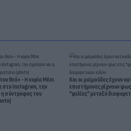
τον θεό» - Η κυρία Μέσι
Και οι μαϊμούδες έχουν κατ
 στο Instagram, την
επιστήμονες ρίχνουν φως
ι η σύντροφος του
"φιλίες" μεταξύ διαφορε
hoto)