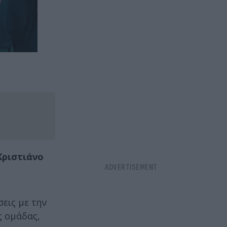
Κριστιάνο
εις με την
ς ομάδας,