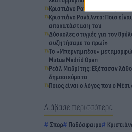
εκατομμυρίων ευρώ
Κριστιάνο Ρονάλντο: Η άγνωστη 
Κριστιάνο Ρονάλντο: Ποιο είνα
αποκατάσταση του
Δύσκολες στιγμές για τον θρύλ
συζητήσαμε το πρωί»
Το «Μπερναμπέου» μεταμορφώνε
Mutua Madrid Open
Ρεάλ Μαδρίτης: Εξέτασαν λάθο
δημοσιεύματα
Ποιος είναι ο λόγος που ο Μέσι
Διάβασε περισσότερα
Σπορ
Ποδόσφαιρο
Κριστιάν