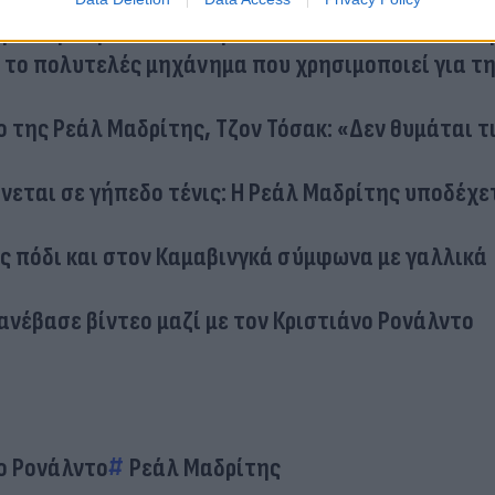
ιστορία για τον πατέρα του που... δε θέλει να θ
ι το πολυτελές μηχάνημα που χρησιμοποιεί για τ
ο της Ρεάλ Μαδρίτης, Τζον Τόσακ: «Δεν θυμάται τ
ται σε γήπεδο τένις: Η Ρεάλ Μαδρίτης υποδέχε
ς πόδι και στον Καμαβινγκά σύμφωνα με γαλλικά
 ανέβασε βίντεο μαζί με τον Κριστιάνο Ρονάλντο
ο Ρονάλντο
Ρεάλ Μαδρίτης