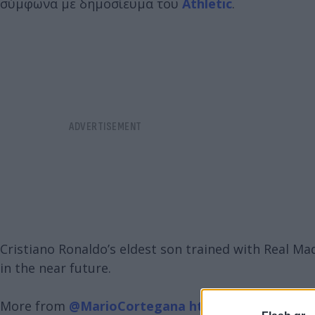
σύμφωνα με δημοσίευμα του
Athletic
.
Cristiano Ronaldo’s eldest son trained with Real Ma
in the near future.
More from
@MarioCortegana
https://t.co/UaGC