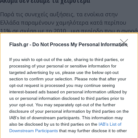
Ακόμα δεν είδαμε τα χειρότερα
Παρά τις συνεχείς αυξήσεις, τα ενοίκια στην
Ελλάδα παραμένουν χαμηλότερα κατά περίπου
11% σε σχέση με το 2010 , μια περίοδο που η αγορά
κατέρρευσε λόγω της δεκαετούς κρίσης. Αυτό,
Flash.gr -
Do Not Process My Personal Information
ωστόσο, δεν αναιρεί το γεγονός πως η ανατίμηση
των τελευταίων δύο ετών είναι η μεγαλύτερη των
If you wish to opt-out of the sale, sharing to third parties, or
τελευταίων δεκαετιών.
processing of your personal or sensitive information for
Η Λιθουανία και η Εσθονία έχουν σημειώσει
targeted advertising by us, please use the below opt-out
section to confirm your selection. Please note that after your
αυξήσεις άνω του 180%–220% από το 2010, όμως η
opt-out request is processed you may continue seeing
ταχύτητα με την οποία «τρέχουν» τα ενοίκια στην
interest-based ads based on personal information utilized by
Ελλάδα τώρα δημιουργεί εύλογες ανησυχίες.
us or personal information disclosed to third parties prior to
your opt-out. You may separately opt-out of the further
disclosure of your personal information by third parties on the
IAB’s list of downstream participants. This information may
also be disclosed by us to third parties on the
IAB’s List of
Downstream Participants
that may further disclose it to other
third parties.