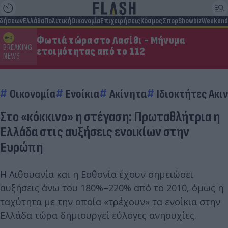
ιδήσεων
Ελλάδα
Πολιτική
Οικονομία
Επιχειρήσεις
Κόσμος
Σπορ
Showbiz
Weekend
Φωτιά τώρα στο Λασίθι - Μήνυμα
BREAKING
ετοιμότητας από το 112
NEWS
Οικονομία
Ενοίκια
Ακίνητα
Ιδιοκτήτες Ακι
Στο «κόκκινο» η στέγαση: Πρωταθλήτρια η
Ελλάδα στις αυξήσεις ενοικίων στην
Ευρώπη
Η Λιθουανία και η Εσθονία έχουν σημειώσει
αυξήσεις άνω του 180%–220% από το 2010, όμως η
ταχύτητα με την οποία «τρέχουν» τα ενοίκια στην
Ελλάδα τώρα δημιουργεί εύλογες ανησυχίες.