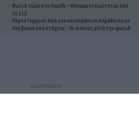
Φωτιά τώρα στο Λασίθι - Μήνυμα ετοιμότητας από
το 112
Πόρτο Γερμενό: Από τον καταπράσινο παράδεισο σε
ένα βουνό από στάχτες - Οι εικόνες μετά την φωτιά