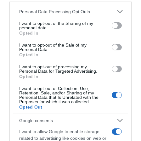
Please note that this website/app uses one or more Google
Personal Data Processing Opt Outs
services and may gather and store information including but
not limited to your visit or usage behaviour. You may click to
I want to opt-out of the Sharing of my
personal data.
grant or deny consent to Google and its third-party tags to
Opted In
use your data for below specified purposes in below Google
consent section.
I want to opt-out of the Sale of my
Personal Data.
Opted In
I want to opt-out of processing my
Personal Data for Targeted Advertising.
Opted In
I want to opt-out of Collection, Use,
Retention, Sale, and/or Sharing of my
Personal Data that Is Unrelated with the
Purposes for which it was collected.
Opted Out
Google consents
I want to allow Google to enable storage
related to advertising like cookies on web or