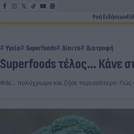
Ροή Ειδήσεων
Ελ
Υγεία
Superfoods
Δίαιτα
Διατροφή
Superfoods τέλος… Κάνε σ
Φάε... πολύχρωμα και ζήσε περισσότερο: Πώς