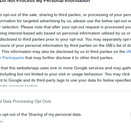
της ποσότητας
Do Not Process My Personal Information
to opt-out of the sale, sharing to third parties, or processing of your per
ίστηκε σε δεδομένα 124.805 ενηλίκων άνω των 40 ετ
formation for targeted advertising by us, please use the below opt-out s
οφικές τους συνήθειες για αρκετά χρόνια. Η διεθνή
r selection. Please note that after your opt-out request is processed y
μετέχοντες και πώς αυτές επηρέασαν την υγεία του
eing interest-based ads based on personal information utilized by us or
disclosed to third parties prior to your opt-out. You may separately opt-
αξία των φλαβονοειδών είναι γνωστή, αλλά τώρα υ
losure of your personal information by third parties on the IAB’s list of
θετικά τα αποτελέσματα.
. This information may also be disclosed by us to third parties on the
IA
Participants
that may further disclose it to other third parties.
η πηγή φλαβονοειδών, με περίπου τα δύο τρίτα των
 that this website/app uses one or more Google services and may gath
σημαντικές πηγές ήταν τα μήλα, το κόκκινο κρασί,
including but not limited to your visit or usage behaviour. You may click 
 to Google and its third-party tags to use your data for below specifi
λια, τα μανταρίνια και ο φυσικός χυμός πορτοκαλι
ogle consent section.
ρισσότερες διαφορετικές πηγές φλαβονοειδών έχου
σθενειών – από διαβήτη μέχρι νευροεκφυλιστικές 
l Data Processing Opt Outs
o opt-out of the Sharing of my personal data.
In