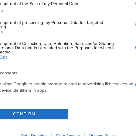
o opt-out of the Sale of my Personal Data.
In
to opt-out of processing my Personal Data for Targeted
ing.
In
o opt-out of Collection, Use, Retention, Sale, and/or Sharing
ersonal Data that Is Unrelated with the Purposes for which it
lected.
Out
ας-αποτελέσματος, τα στατιστικά στοιχεία είναι ισ
consents
ληψη περίπου 500 mg φλαβονοειδών συνδέθηκε με 
o allow Google to enable storage related to advertising like cookies on
υπήρξε μείωση περίπου 10% στον κίνδυνο εμφάνισ
evice identifiers in apps.
ναπνευστικών προβλημάτων – ποσότητα που αντιστο
CONFIRM
ος των top καταναλωτών
Data Deletion
Data Access
Privacy Policy