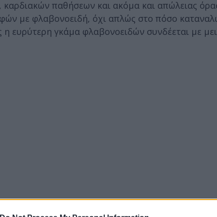
, καρδιακών παθήσεων και ακόμα και απώλειας όρα
ροφών με φλαβονοειδή, όχι απλώς στο πόσο κατανα
ώς η ευρύτερη γκάμα φλαβονοειδών συνδέεται με με