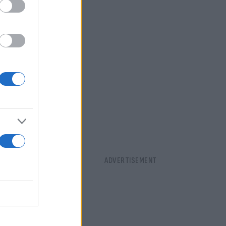
χυρά. Όπως
16%
ης
ιχεί σε