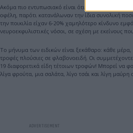
Ακόμα πιο εντυπωσιακό είναι ότι οι συμμετέχοντες
οφέλη, παρότι κατανάλωναν την ίδια συνολική ποσ
την ποικιλία είχαν 6-20% χαμηλότερο κίνδυνο εμφά
νευροεκφυλιστικές νόσοι, σε σχέση με εκείνους π
Το μήνυμα των ειδικών είναι ξεκάθαρο: κάθε μέρα,
τροφές πλούσιες σε φλαβονοειδή. Οι συμμετέχοντ
19 διαφορετικά είδη τέτοιων τροφών! Μπορεί να φαί
λίγα φρούτα, μια σαλάτα, λίγο τσάι και λίγη μαύρη