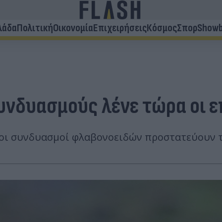
λάδα
Πολιτική
Οικονομία
Επιχειρήσεις
Κόσμος
Σπορ
Showb
υνδυασμούς λένε τώρα οι 
 οι συνδυασμοί φλαβονοειδών προστατεύουν τ