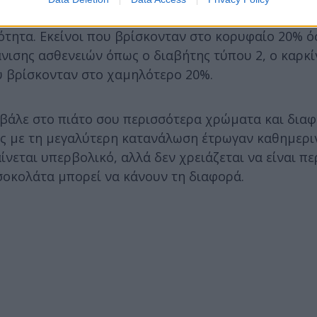
 με τη μεγαλύτερη ποικιλία φλαβονοειδών είχαν επ
ότητα. Εκείνοι που βρίσκονταν στο κορυφαίο 20% 
νισης ασθενειών όπως ο διαβήτης τύπου 2, ο καρκίν
ου βρίσκονταν στο χαμηλότερο 20%.
 βάλε στο πιάτο σου περισσότερα χρώματα και διαφ
ες με τη μεγαλύτερη κατανάλωση έτρωγαν καθημερι
νεται υπερβολικό, αλλά δεν χρειάζεται να είναι πε
 σοκολάτα μπορεί να κάνουν τη διαφορά.