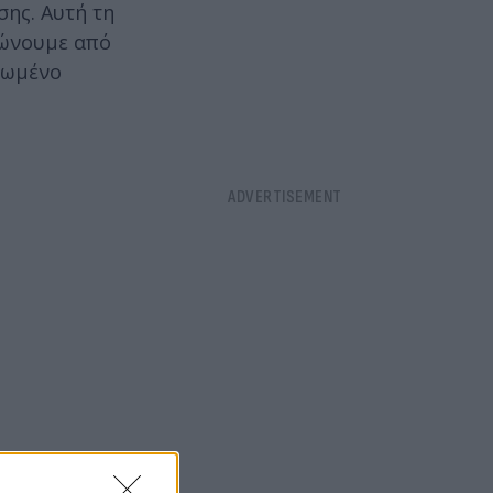
σης. Αυτή τη
λώνουμε από
ιωμένο