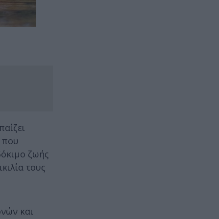
παίζει
ς που
δόκιμο ζωής
ικιλία τους
ονών και