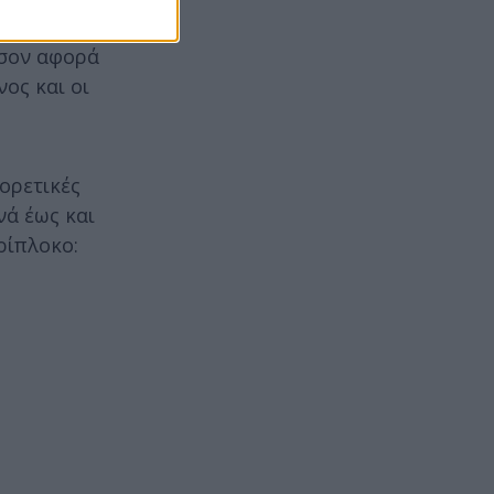
ιπλέον
όσον αφορά
ος και οι
ορετικές
νά έως και
ρίπλοκο: