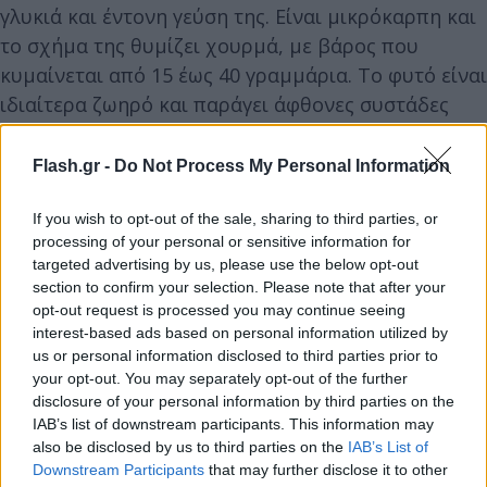
γλυκιά και έντονη γεύση της. Είναι μικρόκαρπη και
το σχήμα της θυμίζει χουρμά, με βάρος που
κυμαίνεται από 15 έως 40 γραμμάρια. Το φυτό είναι
ιδιαίτερα ζωηρό και παράγει άφθονες συστάδες
καρπών, οι οποίοι διατηρούνται για μεγάλο
χρονικό διάστημα μετά τη συγκομιδή.
Flash.gr -
Do Not Process My Personal Information
If you wish to opt-out of the sale, sharing to third parties, or
Η σάρκα της είναι σφιχτή, με χαμηλή
processing of your personal or sensitive information for
περιεκτικότητα σε υγρά, λεπτή φλούδα και λίγους
targeted advertising by us, please use the below opt-out
σπόρους, χαρακτηριστικά που την καθιστούν
section to confirm your selection. Please note that after your
opt-out request is processed you may continue seeing
ιδανική τόσο για φρέσκια κατανάλωση σε σαλάτες
interest-based ads based on personal information utilized by
όσο και για την παρασκευή σαλτσών ή ακόμη και
us or personal information disclosed to third parties prior to
μαρμελάδας.
your opt-out. You may separately opt-out of the further
disclosure of your personal information by third parties on the
IAB’s list of downstream participants. This information may
Costoluto Fiorentino (Ιταλία)
also be disclosed by us to third parties on the
IAB’s List of
Downstream Participants
that may further disclose it to other