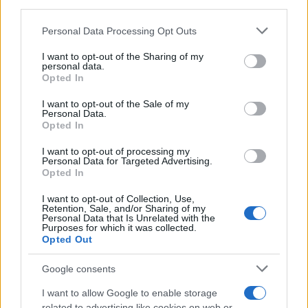
Η ποικιλία ντομάτας Costoluto Fiorentino
third parties.
προέρχεται από τη Φλωρεντία και αποτελεί μια
Please note that this website/app uses one or more Google
Personal Data Processing Opt Outs
παραδοσιακή ιταλική ποικιλία με χαρακτηριστικό
services and may gather and store information including but
πλατύ και έντονα ραβδωτό σχήμα. Όταν ωριμάζει,
not limited to your visit or usage behaviour. You may click to
I want to opt-out of the Sharing of my
personal data.
grant or deny consent to Google and its third-party tags to
αποκτά λαμπερό βαθύ κόκκινο χρώμα.
Opted In
use your data for below specified purposes in below Google
consent section.
I want to opt-out of the Sale of my
Οι ντομάτες αυτές έχουν σαρκώδη και ζουμερή
Personal Data.
Opted In
υφή, με υψηλή περιεκτικότητα σε ζάχαρη και οξύ,
γεγονός που τις καθιστά ιδανικές για μαγείρεμα και
I want to opt-out of processing my
Personal Data for Targeted Advertising.
παρασκευή πλούσιων σαλτσών ή σούπας, όπως το
Opted In
pappa al pomodoro. Μπορούν επίσης να
I want to opt-out of Collection, Use,
καταναλωθούν φρέσκες, κομμένες σε φέτες, και να
Retention, Sale, and/or Sharing of my
Personal Data that Is Unrelated with the
προστεθούν σε σάντουιτς ή σαλάτες.
Purposes for which it was collected.
Opted Out
Piennolo del Vesuvio (Ιταλία)
Google consents
I want to allow Google to enable storage
related to advertising like cookies on web or