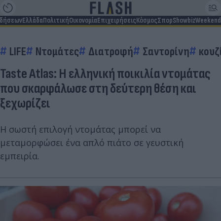
ιδήσεων
Ελλάδα
Πολιτική
Οικονομία
Επιχειρήσεις
Κόσμος
Σπορ
Showbiz
Weekend
LIFE
Ντομάτες
Διατροφή
Σαντορίνη
κουζ
Taste Atlas: Η ελληνική ποικιλία ντομάτας
που σκαρφάλωσε στη δεύτερη θέση και
ξεχωρίζει
Η σωστή επιλογή ντομάτας μπορεί να
μεταμορφώσει ένα απλό πιάτο σε γευστική
εμπειρία.