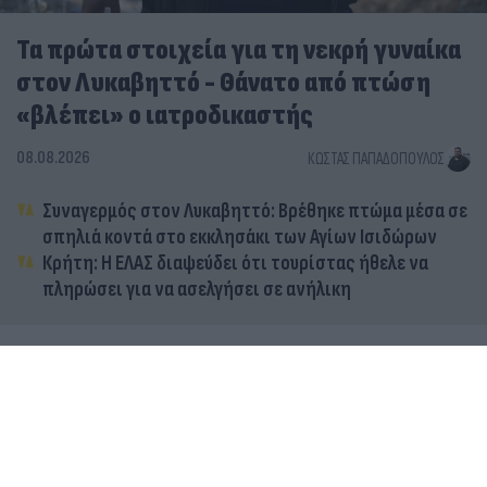
Τα πρώτα στοιχεία για τη νεκρή γυναίκα
στον Λυκαβηττό - Θάνατο από πτώση
«βλέπει» ο ιατροδικαστής
08.08.2026
ΚΏΣΤΑΣ ΠΑΠΑΔΌΠΟΥΛΟΣ
Συναγερμός στον Λυκαβηττό: Βρέθηκε πτώμα μέσα σε
σπηλιά κοντά στο εκκλησάκι των Αγίων Ισιδώρων
Κρήτη: Η ΕΛΑΣ διαψεύδει ότι τουρίστας ήθελε να
πληρώσει για να ασελγήσει σε ανήλικη