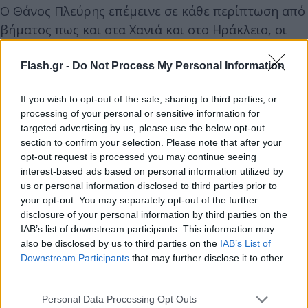
Ο Θάνος Πλεύρης επέμεινε σε κάθε περίπτωση από
βήματος πως και στα Χανιά και στο Ηράκλειο, οι
δομές θα είναι κλειστές, προκειμένου να
«προστατευτούν οι τοπικές κοινωνίες». «Θα
Flash.gr -
Do Not Process My Personal Information
μπαίνουν σε καθεστώς κράτησης, θα
If you wish to opt-out of the sale, sharing to third parties, or
προστατεύσουμε τους Έλληνες πολίτες», είπε.
processing of your personal or sensitive information for
targeted advertising by us, please use the below opt-out
Όσον αφορά στα Χανιά, εξήγησε πως βρέθηκε ήδη
section to confirm your selection. Please note that after your
opt-out request is processed you may continue seeing
λύση με τη δομή στην Αγιά, εν αντιθέσει με το
interest-based ads based on personal information utilized by
Ηράκλειο, όπου, μετά την αδυναμία της τοπικής
us or personal information disclosed to third parties prior to
αυτοδιοίκησης να παραχωρήσει δημόσιο χώρο,
your opt-out. You may separately opt-out of the further
disclosure of your personal information by third parties on the
συζητείται η κλειστή δομή να δημιουργηθεί στις
IAB’s list of downstream participants. This information may
Μαλάδες.
also be disclosed by us to third parties on the
IAB’s List of
Downstream Participants
that may further disclose it to other
third parties.
«Το 50% των αφίξεων μέχρι στιγμής είναι από
Μπαγκλαντές και Αίγυπτο, δεν υπάρχει πόλεμος
Please note that this website/app uses one or more Google
Personal Data Processing Opt Outs