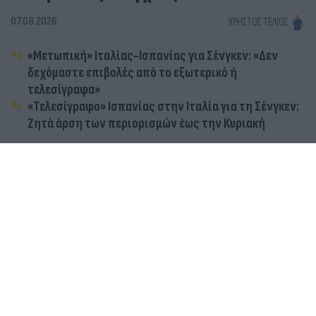
07.08.2026
ΧΡΉΣΤΟΣ ΤΈΛΙΟΣ
«Μετωπική» Ιταλίας-Ισπανίας για Σένγκεν: «Δεν
δεχόμαστε επιβολές από το εξωτερικό ή
τελεσίγραφα»
«Τελεσίγραφο» Ισπανίας στην Ιταλία για τη Σένγκεν:
Ζητά άρση των περιορισμών έως την Κυριακή