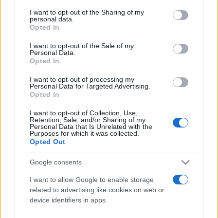
services and may gather and store information including but
εκεί, είναι οικονομικοί μετανάστες χωρίς
not limited to your visit or usage behaviour. You may click to
I want to opt-out of the Sharing of my
προσφυγικό προφίλ, μόλις απορριφθεί το άσυλό
personal data.
grant or deny consent to Google and its third-party tags to
Opted In
τουε επιστρέφουν. Πιστεύουμε στην αποτροπή και
use your data for below specified purposes in below Google
το κάνουμε πράξη», ανέφερε ο υπουργός,
consent section.
I want to opt-out of the Sale of my
Personal Data.
εξηγώντας πως στο Ανατολικό Αιγαίο η μείωση των
Opted In
ροών αγγίζει το 70%, ωστόσο νοτίως της Κρήτης η
I want to opt-out of processing my
διαχείριση είναι δυσκολότερη, παρά την
Personal Data for Targeted Advertising.
Opted In
προσπάθεια για καλύτερη συνεργασία με τη λιβυκή
ακτοφυλακή.
I want to opt-out of Collection, Use,
Retention, Sale, and/or Sharing of my
Personal Data that Is Unrelated with the
Purposes for which it was collected.
Opted Out
Google consents
I want to allow Google to enable storage
related to advertising like cookies on web or
device identifiers in apps.