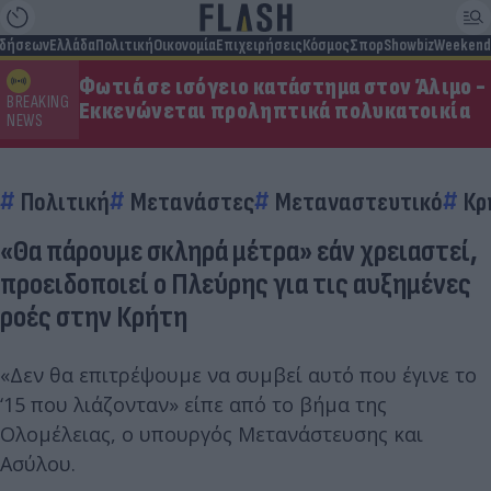
ιδήσεων
Ελλάδα
Πολιτική
Οικονομία
Επιχειρήσεις
Κόσμος
Σπορ
Showbiz
Weekend
Φωτιά σε ισόγειο κατάστημα στον Άλιμο -
BREAKING
Εκκενώνεται προληπτικά πολυκατοικία
NEWS
Πολιτική
Μετανάστες
Μεταναστευτικό
Κρ
«Θα πάρουμε σκληρά μέτρα» εάν χρειαστεί,
προειδοποιεί ο Πλεύρης για τις αυξημένες
ροές στην Κρήτη
«Δεν θα επιτρέψουμε να συμβεί αυτό που έγινε το
‘15 που λιάζονταν» είπε από το βήμα της
Ολομέλειας, ο υπουργός Μετανάστευσης και
Ασύλου.