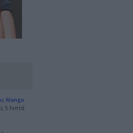
δας Mango
ς 5 λεπτά