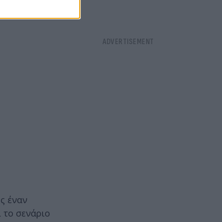
υ Άντιτς
ς έναν
 το σενάριο