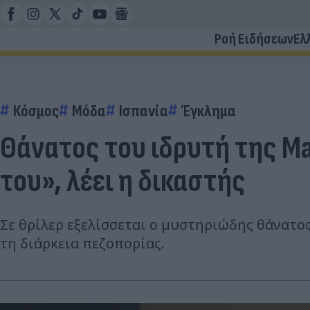
Ροή Ειδήσεων
Ελ
Κόσμος
Μόδα
Ισπανία
Έγκλημα
Θάνατος του ιδρυτή της Ma
του», λέει η δικαστής
Σε θρίλερ εξελίσσεται ο μυστηριώδης θάνατος
τη διάρκεια πεζοπορίας.