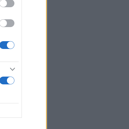
ρα του.
λεφώνου,
 στον ιδρυτή
ση.