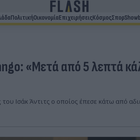
λάδα
Πολιτική
Οικονομία
Επιχειρήσεις
Κόσμος
Σπορ
Showb
ngo: «Μετά από 5 λεπτά κάλ
 του Ισάκ Άντιτς ο οποίος έπεσε κάτω από αδ