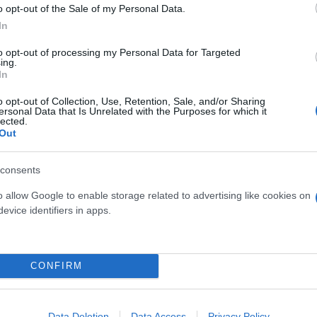
o opt-out of the Sale of my Personal Data.
In
to opt-out of processing my Personal Data for Targeted
ing.
In
o opt-out of Collection, Use, Retention, Sale, and/or Sharing
ersonal Data that Is Unrelated with the Purposes for which it
lected.
Out
ιζε να πραγματοποιεί πεζοπορίες μαζί με τον πατέ
ν αστυνομία ότι κάτι τέτοιο δεν συνέβαινε ποτέ.
consents
o allow Google to enable storage related to advertising like cookies on
 που αντάλλαξαν πατέρας και γιος μέσω κινητού τη
evice identifiers in apps.
καετία ο Τζόναθαν είχε προτείνει μόνο μία εκδρομή
ολμπατό, κατά την οποία σημειώθηκε η μοιραία πτώ
CONFIRM
ς» άνθρωπος
Data Deletion
Data Access
Privacy Policy