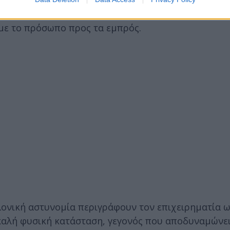
ου ατυχήματος, επισημαίνοντας ότι τα τραύματα το
 με το πρόσωπο προς τα εμπρός.
ονική αστυνομία περιγράφουν τον επιχειρηματία ω
καλή φυσική κατάσταση, γεγονός που αποδυναμώνει