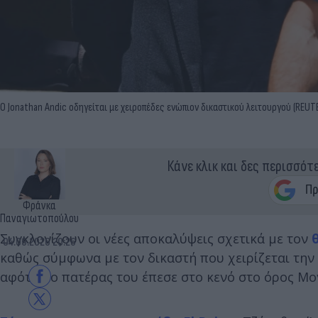
Ο Jonathan Andic οδηγείται με χειροπέδες ενώπιον δικαστικού λειτουργού (REUT
Κάνε κλικ και δες περισσότ
Φράνκα
Παναγιωτοπούλου
Συγκλονίζουν οι νέες αποκαλύψεις σχετικά με τον
04.06.2026 20:26
καθώς σύμφωνα με τον δικαστή που χειρίζεται την υ
αφότου ο πατέρας του έπεσε στο κενό στο όρος Μο