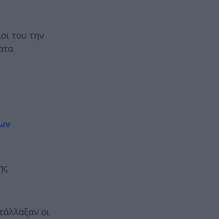
οι του την
ατα
των
ης
τάλλαξαν οι