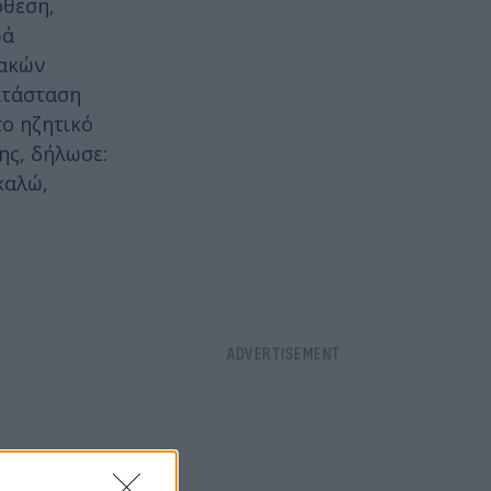
όθεση,
ρά
ιακών
ατάσταση
το ηζητικό
ης, δήλωσε:
καλώ,