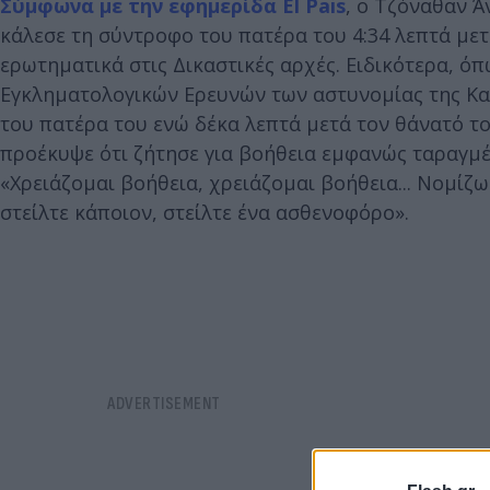
Σύμφωνα με την εφημερίδα El Pais
, ο Τζόναθαν Ά
κάλεσε τη σύντροφο του πατέρα του 4:34 λεπτά με
ερωτηματικά στις Δικαστικές αρχές. Ειδικότερα, 
Εγκληματολογικών Ερευνών των αστυνομίας της Κατ
του πατέρα του ενώ δέκα λεπτά μετά τον θάνατό το
προέκυψε ότι ζήτησε για βοήθεια εμφανώς ταραγμ
«Χρειάζομαι βοήθεια, χρειάζομαι βοήθεια... Νομίζω
στείλτε κάποιον, στείλτε ένα ασθενοφόρο».