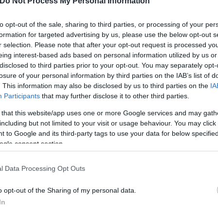
Do Not Process My Personal Information
to opt-out of the sale, sharing to third parties, or processing of your per
formation for targeted advertising by us, please use the below opt-out s
α χρόνια
r selection. Please note that after your opt-out request is processed y
eing interest-based ads based on personal information utilized by us or
disclosed to third parties prior to your opt-out. You may separately opt-
losure of your personal information by third parties on the IAB’s list of
 στην Πυροσβεστική Υπηρεσία. Μισή ώρα μετά 41χρ
. This information may also be disclosed by us to third parties on the
IA
 Περιστατικών (SEM), στην οποία ανέφερε ότι είδε
Participants
that may further disclose it to other third parties.
ρεί ότι πρόκειται για διαφοροποιημένη εκδοχή των 
 that this website/app uses one or more Google services and may gath
including but not limited to your visit or usage behaviour. You may click 
αντιφάσεις που, κατά την κρίση της δικαστή, εγεί
 to Google and its third-party tags to use your data for below specifi
ogle consent section.
τέρα του.
l Data Processing Opt Outs
o opt-out of the Sharing of my personal data.
In