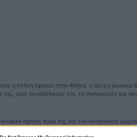
 όταν η πτήση έφτασε στην Αθήνα, η άτυχη γυναίκα δ
ά της, τους συναδέλφους της, το νοσοκομείο και συ
 γυναίκα αφήνει πίσω της και ένα νεογέννητο μωράκ