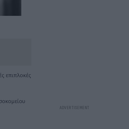
ές επιπλοκές
οσοκομείου