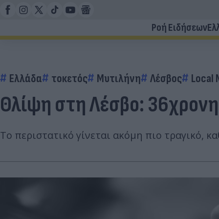
Ροή Ειδήσεων
Ελ
Ελλάδα
τοκετός
Μυτιλήνη
Λέσβος
Local
Θλίψη στη Λέσβο: 36χρονη
Το περιστατικό γίνεται ακόμη πιο τραγικό, κ