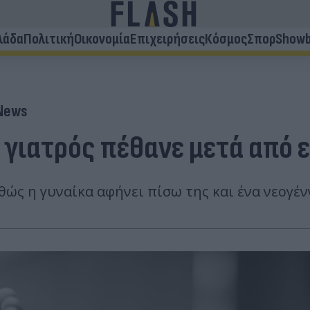
λάδα
Πολιτική
Οικονομία
Επιχειρήσεις
Κόσμος
Σπορ
Showb
 News
 γιατρός πέθανε μετά από 
αθώς η γυναίκα αφήνει πίσω της και ένα νεογέ