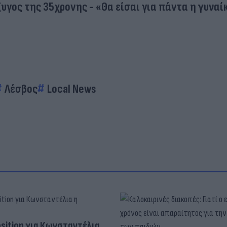
ζυγος της 35χρονης - «Θα είσαι για πάντα η γυναί
Λέσβος
Local News
osition για Κωνσταντέλια