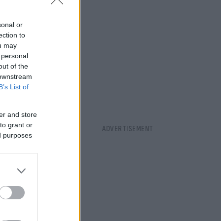
sonal or
ection to
ou may
 personal
out of the
 downstream
B’s List of
er and store
to grant or
ed purposes
ιλήνης.
ι