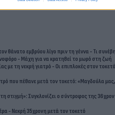
τον θάνατο εμβρύου λίγο πριν τη γέννα - Τι συνέβ
νοφόρο - Μάχη για να κρατηθεί το μωρό στη ζωή
ας με τη νεκρή γιατρό - Οι επιπλοκές στον τοκετό
ατρό που πέθανε μετά τον τοκετό: «Μαγδούλα μας
τη στιγμή»: Συγκλονίζει ο σύντροφος της 36χρο
έρα - Νεκρή 35χρονη μετά τον τοκετό