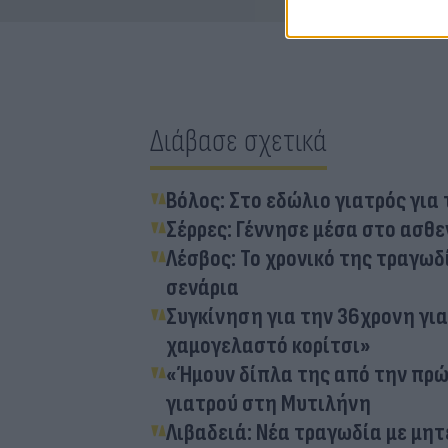
Διάβασε σχετικά
Βόλος: Στο εδώλιο γιατρός για 
Σέρρες: Γέννησε μέσα στο ασθε
Λέσβος: Το χρονικό της τραγωδί
σενάρια
Συγκίνηση για την 36χρονη γι
χαμογελαστό κορίτσι»
«Ήμουν δίπλα της από την πρώ
γιατρού στη Μυτιλήνη
Λιβαδειά: Νέα τραγωδία με μητ