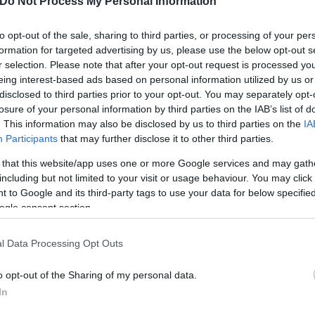
Do Not Process My Personal Information
to opt-out of the sale, sharing to third parties, or processing of your per
formation for targeted advertising by us, please use the below opt-out s
r selection. Please note that after your opt-out request is processed y
eing interest-based ads based on personal information utilized by us or
disclosed to third parties prior to your opt-out. You may separately opt-
losure of your personal information by third parties on the IAB’s list of
. This information may also be disclosed by us to third parties on the
IA
Participants
that may further disclose it to other third parties.
 that this website/app uses one or more Google services and may gath
including but not limited to your visit or usage behaviour. You may click 
 to Google and its third-party tags to use your data for below specifi
τα τελευταία χρόνια είχε προσληφθεί στο ΕΚΑΒ Μυτ
ogle consent section.
οράς, μια εξαιρετική γιατρό.
l Data Processing Opt Outs
θρωπο, μια επαγγελματία που εργαζόταν με ψυχή κα
o opt-out of the Sharing of my personal data.
In