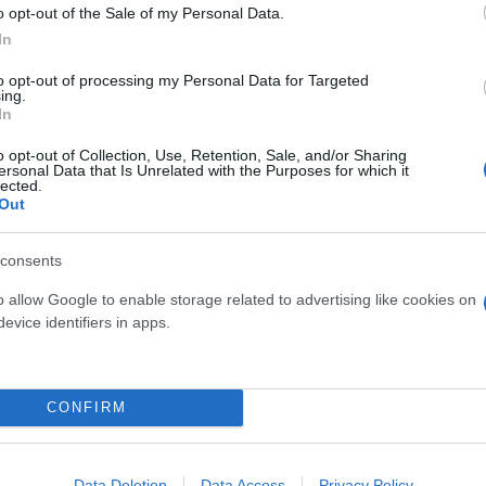
o opt-out of the Sale of my Personal Data.
 η 36χρονη αφήνει πίσω της ένα νεογέννητο παιδί.
In
στατικό αναμένεται να αποσαφηνιστούν αρμοδίως.
to opt-out of processing my Personal Data for Targeted
ing.
In
o opt-out of Collection, Use, Retention, Sale, and/or Sharing
ersonal Data that Is Unrelated with the Purposes for which it
lected.
Out
consents
o allow Google to enable storage related to advertising like cookies on
evice identifiers in apps.
CONFIRM
ερο
Flash.gr
στην αναζήτηση της
Google
Data Deletion
Data Access
Privacy Policy