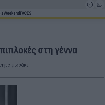
iz
Weekend
FACES
επιπλοκές στη γέννα
ννητο μωράκι.