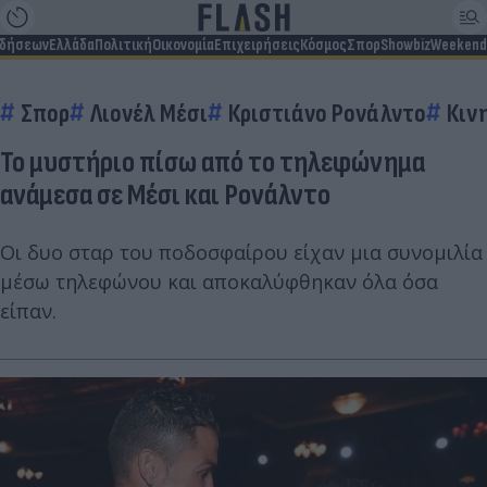
ιδήσεων
Ελλάδα
Πολιτική
Οικονομία
Επιχειρήσεις
Κόσμος
Σπορ
Showbiz
Weekend
Σπορ
Λιονέλ Μέσι
Κριστιάνο Ρονάλντο
Κιν
Το μυστήριο πίσω από το τηλεφώνημα
ανάμεσα σε Μέσι και Ρονάλντο
Οι δυο σταρ του ποδοσφαίρου είχαν μια συνομιλία
μέσω τηλεφώνου και αποκαλύφθηκαν όλα όσα
είπαν.