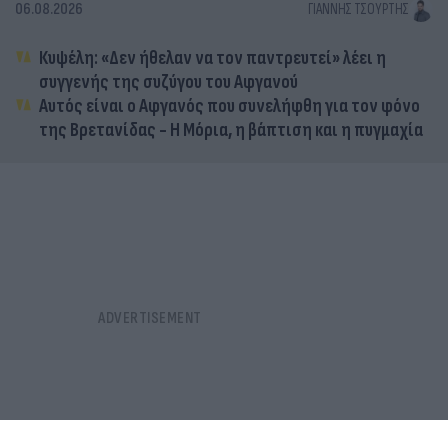
06.08.2026
ΓΙΆΝΝΗΣ ΤΣΟΎΡΤΗΣ
Κυψέλη: «Δεν ήθελαν να τον παντρευτεί» λέει η
συγγενής της συζύγου του Αφγανού
Αυτός είναι ο Αφγανός που συνελήφθη για τον φόνο
της Βρετανίδας - Η Μόρια, η βάπτιση και η πυγμαχία