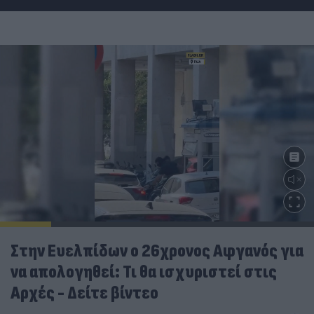
Στην Ευελπίδων ο 26χρονος Αφγανός για
να απολογηθεί: Τι θα ισχυριστεί στις
Αρχές - Δείτε βίντεο