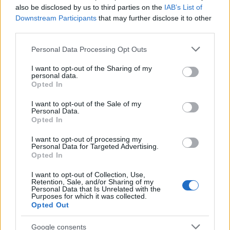
also be disclosed by us to third parties on the
IAB’s List of
Downstream Participants
that may further disclose it to other
third parties.
Please note that this website/app uses one or more Google
Personal Data Processing Opt Outs
services and may gather and store information including but
Eurokinissi
not limited to your visit or usage behaviour. You may click to
I want to opt-out of the Sharing of my
personal data.
grant or deny consent to Google and its third-party tags to
Opted In
Στο απόγειο της καριέρας τους, οι δυο τους ήρθαν
use your data for below specified purposes in below Google
αντιμέτωποι στην ισπανική La Liga, με τη Ρεάλ και
consent section.
I want to opt-out of the Sale of my
Personal Data.
την Μπαρτσελόνα αντίστοιχα. Και η αντιπαλότητά
Opted In
τους στο γήπεδο είναι πια θρυλική.
I want to opt-out of processing my
Personal Data for Targeted Advertising.
Φίλοι, βέβαια, δεν είναι, όπως έχει πει και ο Μέσι,
Opted In
τονίζοντας ωστόσο ότι τρέφει μεγάλο σεβασμό και
I want to opt-out of Collection, Use,
θαυμασμό για τον Ρονάλντο.
Retention, Sale, and/or Sharing of my
Personal Data that Is Unrelated with the
Purposes for which it was collected.
Opted Out
«Τρέφω μεγάλο σεβασμό και θαυμασμό για τον
Κριστιάνο Ρονάλντο και για την καριέρα που είχε
Google consents