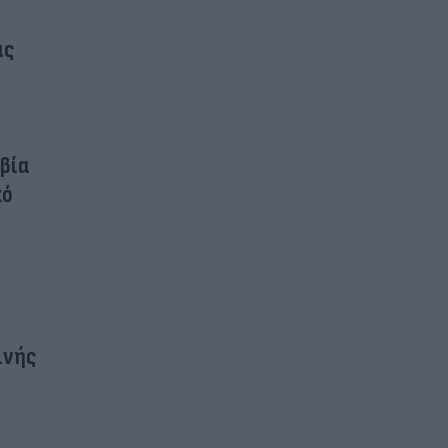
ας
βία
κό
ινής