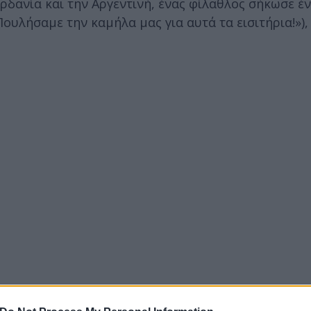
ρδανία και την Αργεντινή, ένας φίλαθλος σήκωσε έ
«Πουλήσαμε την καμήλα μας για αυτά τα εισιτήρια!»),