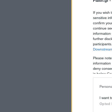
Flash.gr -
If you wish 
sensitive in
confirm you
continue se
information 
further disc
participants
Downstream 
Please note
information 
deny consent
in below Go
Persona
I want t
Opted 