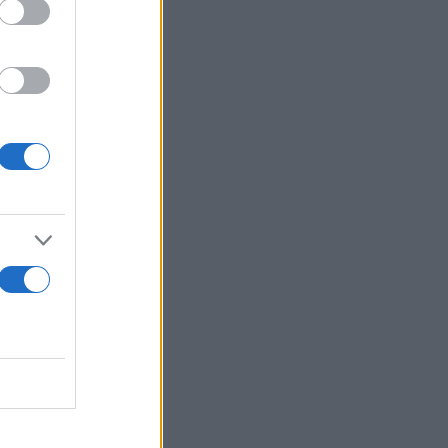
κετούς να τη
πέναντι στην
ο τελευταίο