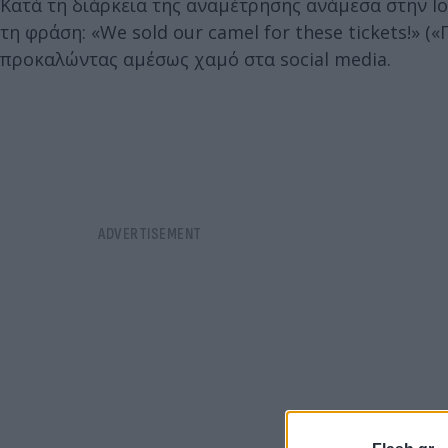
Κατά τη διάρκεια της αναμέτρησης ανάμεσα στην Ιο
τη φράση: «We sold our camel for these tickets!» (
προκαλώντας αμέσως χαμό στα social media.