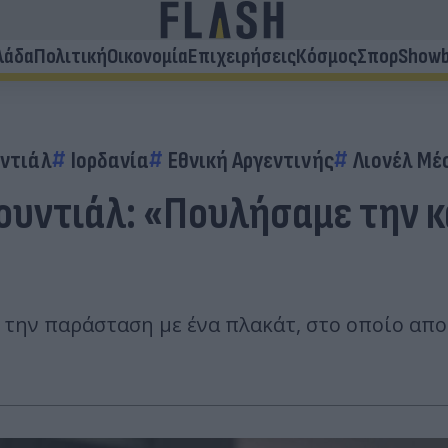
λάδα
Πολιτική
Οικονομία
Επιχειρήσεις
Κόσμος
Σπορ
Showb
ντιάλ
Ιορδανία
Εθνική Αργεντινής
Λιονέλ Μέ
ουντιάλ: «Πουλήσαμε την κ
 την παράσταση με ένα πλακάτ, στο οποίο αποτ