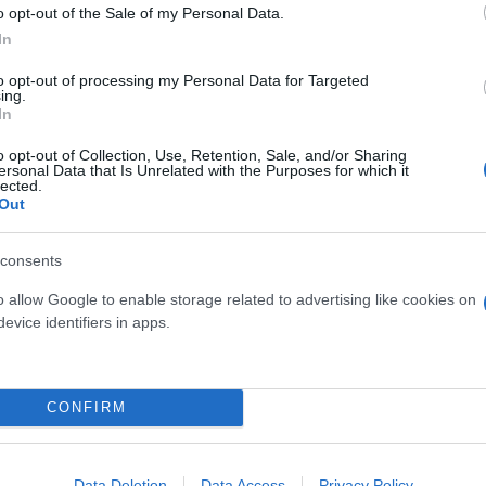
o opt-out of the Sale of my Personal Data.
In
to opt-out of processing my Personal Data for Targeted
ing.
In
κείμενο χιλιάδων κοινοποιήσεων και σχολίων, με αρ
o opt-out of Collection, Use, Retention, Sale, and/or Sharing
σης μέχρι στιγμής.
ersonal Data that Is Unrelated with the Purposes for which it
lected.
Out
 ταξίδεψαν για να ζήσουν από κοντά έναν αγώνα α
ται σε ακόμη ένα Παγκόσμιο Κύπελλο, πιθανότατα στ
consents
o allow Google to enable storage related to advertising like cookies on
evice identifiers in apps.
CONFIRM
Data Deletion
Data Access
Privacy Policy