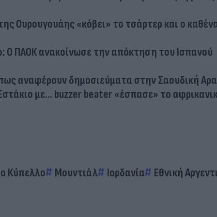
της Ουρουγουάης «κόβει» το τσάρτερ και ο καθέν
ο: Ο ΠΑΟΚ ανακοίνωσε την απόκτηση του Ισπανού
όπως αναφέρουν δημοσιεύματα στην Σαουδική Αρα
Εστάκιο με... buzzer beater «έσπασε» το αφρικανι
ο Κύπελλο
Μουντιάλ
Ιορδανία
Εθνική Αργεντ