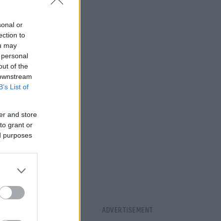
sonal or
ection to
ou may
 personal
out of the
 downstream
B’s List of
er and store
to grant or
ed purposes