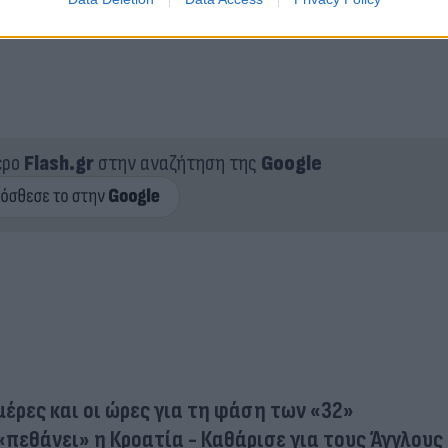
ερο
Flash.gr
στην αναζήτηση της
Google
μέρες και οι ώρες για τη φάση των «32»
«πεθάνει» η Κροατία - Καθάρισε για τους Άγγλους