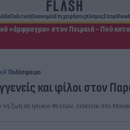
λάδα
Πολιτική
Οικονομία
Επιχειρήσεις
Κόσμος
Σπορ
Showb
κό «έμφραγμα» στον Πειραιά - Πού κατ
ι
Ποδόσφαιρο
υγγενείς και φίλοι στον Πα
τη ζωή σε ηλικία 49 ετών, τελείται στο Μονα