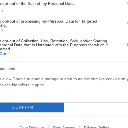
o opt-out of the Sale of my Personal Data.
In
to opt-out of processing my Personal Data for Targeted
ξόδιο ακολουθία
ing.
In
o opt-out of Collection, Use, Retention, Sale, and/or Sharing
ersonal Data that Is Unrelated with the Purposes for which it
lected.
Out
consents
o allow Google to enable storage related to advertising like cookies on
evice identifiers in apps.
CONFIRM
Data Deletion
Data Access
Privacy Policy