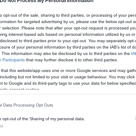
Do Not Process My Personal Information
to opt-out of the sale, sharing to third parties, or processing of your per
Ολυμπιακό, την Ξάνθη και την Εθνική Ελλάδας, όπ
formation for targeted advertising by us, please use the below opt-out s
ς Σιόβας και ο Σπύρος Βάλλας.
r selection. Please note that after your opt-out request is processed y
eing interest-based ads based on personal information utilized by us or
disclosed to third parties prior to your opt-out. You may separately opt-
losure of your personal information by third parties on the IAB’s list of
. This information may also be disclosed by us to third parties on the
IA
Participants
that may further disclose it to other third parties.
 that this website/app uses one or more Google services and may gath
including but not limited to your visit or usage behaviour. You may click 
 to Google and its third-party tags to use your data for below specifi
ogle consent section.
l Data Processing Opt Outs
o opt-out of the Sharing of my personal data.
In
τραγκ Τζόρτζεβιτς, Βασίλης Τοροσίδης, Αβραά