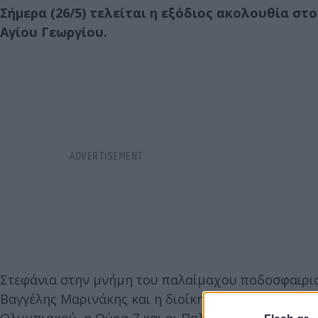
Σήμερα (26/5) τελείται η εξόδιος ακολουθία σ
Αγίου Γεωργίου.
Στεφάνια στην μνήμη του παλαίμαχου ποδοσφαιρισ
Βαγγέλης Μαρινάκης και η διοίκηση των «ερυθρολ
Ολυμπιακού, η Θύρα 7 και οι Παλαίμαχοι της Δόξα