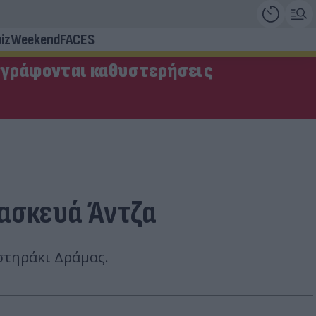
iz
Weekend
FACES
αγράφονται καθυστερήσεις
ρασκευά Άντζα
στηράκι Δράμας.