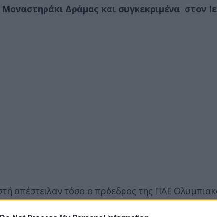
το Μοναστηράκι Δράμας και συγκεκριμένα στον Ι
τή απέστειλαν τόσο ο πρόεδρος της ΠΑΕ Ολυμπιακό
εύκων», όσο και ο Σύνδεσμος Βετεράνων Ποδοσφαιρ
ς Δράμας.