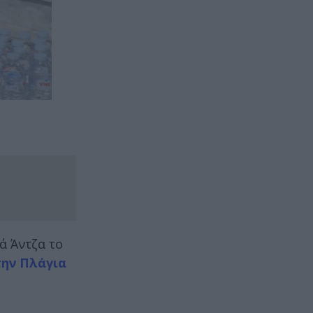
ά Άντζα το
την Πλάγια