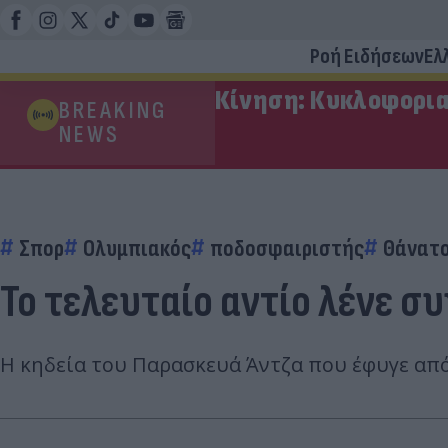
Ροή Ειδήσεων
Ελ
Κίνηση: Κυκλοφορια
BREAKING
NEWS
Σπορ
Ολυμπιακός
ποδοσφαιριστής
Θάνατο
Το τελευταίο αντίο λένε σ
Η κηδεία του Παρασκευά Άντζα που έφυγε από 