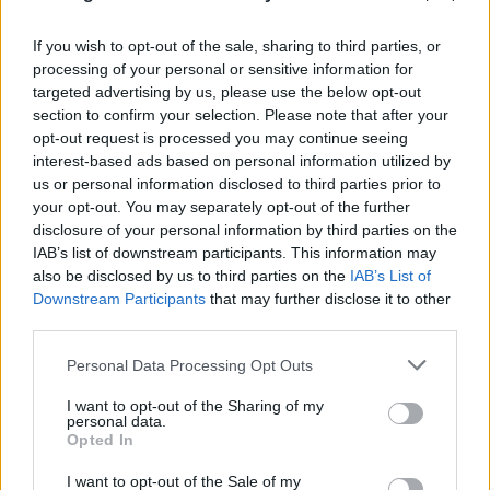
If you wish to opt-out of the sale, sharing to third parties, or
processing of your personal or sensitive information for
targeted advertising by us, please use the below opt-out
section to confirm your selection. Please note that after your
opt-out request is processed you may continue seeing
interest-based ads based on personal information utilized by
Συμμορία «Έντικ»: Η νέα σύλληψη για τη
us or personal information disclosed to third parties prior to
δολοφονία του «Ζαμπόν» αποδυναμώνει τη
your opt-out. You may separately opt-out of the further
ρωσόφωνη μαφία
disclosure of your personal information by third parties on the
IAB’s list of downstream participants. This information may
07.08.2026
ΚΏΣΤΑΣ ΠΑΠΑΔΌΠΟΥΛΟΣ
also be disclosed by us to third parties on the
IAB’s List of
Downstream Participants
that may further disclose it to other
third parties.
Please note that this website/app uses one or more Google
Personal Data Processing Opt Outs
services and may gather and store information including but
not limited to your visit or usage behaviour. You may click to
I want to opt-out of the Sharing of my
personal data.
grant or deny consent to Google and its third-party tags to
Opted In
use your data for below specified purposes in below Google
consent section.
I want to opt-out of the Sale of my