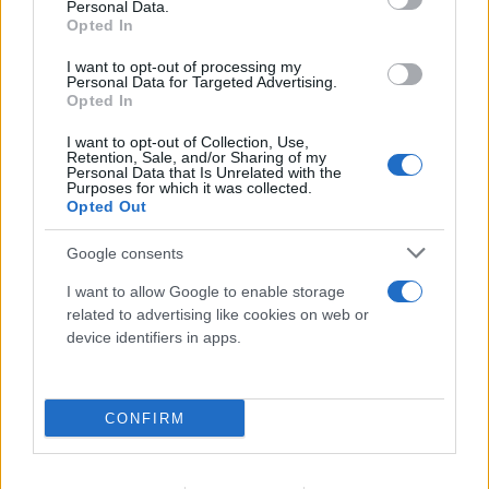
Personal Data.
Opted In
I want to opt-out of processing my
Personal Data for Targeted Advertising.
Opted In
I want to opt-out of Collection, Use,
Retention, Sale, and/or Sharing of my
Personal Data that Is Unrelated with the
Purposes for which it was collected.
Opted Out
Google consents
I want to allow Google to enable storage
related to advertising like cookies on web or
device identifiers in apps.
Ερυθρός Σταυρός: «Κατέβασε» το βίντεο για τη
ζωή του 26χρονου Αφγανού μετά τη δολοφονία
στην Κυψέλη
CONFIRM
07.08.2026
ΓΙΏΡΓΟΣ ΓΕΩΡΓΑΚΌΠΟΥΛΟΣ