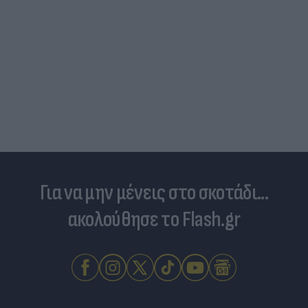
Τιμές καυσίμων: «Πονοκέφαλος» το φουλάρισμα
του ρεζερβουάρ για τους αδειούχους του
Αυγούστου
Για να μην μένεις στο σκοτάδι...
ακολούθησε το Flash.gr