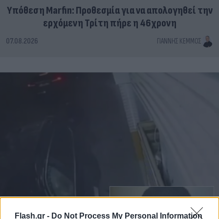
Υπόθεση Marfin: Προθεσμία για να απολογηθεί την
ερχόμενη Τρίτη πήρε η 46χρονη
07.08.2026
ΓΙΆΝΝΗΣ ΚΈΜΜΟΣ
Flash.gr -
Do Not Process My Personal Information