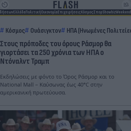
ιδήσεων
Ελλάδα
Πολιτική
Οικονομία
Επιχειρήσεις
Κόσμος
Σπορ
Showbiz
Weekend
Κόσμος
Ουάσιγκτον
ΗΠΑ (Ηνωμένες Πολιτείε
Στους πρόποδες του όρους Ράσμορ θα
γιορτάσει τα 250 χρόνια των ΗΠΑ ο
Ντόναλντ Τραμπ
Εκδηλώσεις με φόντο το Όρος Ράσμορ και το
National Mall – Καύσωνας έως 40°C στην
αμερικανική πρωτεύουσα.