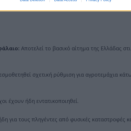
φάλαιο:
Αποτελεί το βασικό αίτημα της Ελλάδας στι
εσμοθετηθεί σχετική ρύθμιση για αγροτεμάχια κάτ
χοι έχουν ήδη εντατικοποιηθεί.
ήδη για τους πληγέντες από φυσικές καταστροφές κ