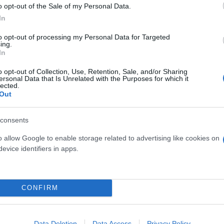
o opt-out of the Sale of my Personal Data.
In
to opt-out of processing my Personal Data for Targeted
ληθεί 3,2 δισ. ευρώ για το 2025 και επίκειται εκτα
ing.
In
o opt-out of Collection, Use, Retention, Sale, and/or Sharing
ersonal Data that Is Unrelated with the Purposes for which it
ύψους 600 εκατ. ευρώ και το πρόγραμμα ΥΔΩΡ 2.0 (Τ
lected.
Out
consents
η αλλαγή στον κανονισμό για την κάλυψη του 100%
o allow Google to enable storage related to advertising like cookies on
evice identifiers in apps.
CONFIRM
Data Deletion
Data Access
Privacy Policy