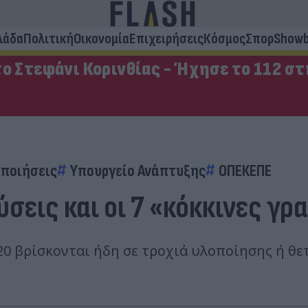
λάδα
Πολιτική
Οικονομία
Επιχειρήσεις
Κόσμος
Σπορ
Showb
ο Στεφάνι Κορινθίας - Ήχησε το 112 σ
οποιήσεις
Υπουργείο Ανάπτυξης
ΟΠΕΚΕΠΕ
λύσεις και οι 7 «κόκκινες 
20 βρίσκονται ήδη σε τροχιά υλοποίησης ή θε