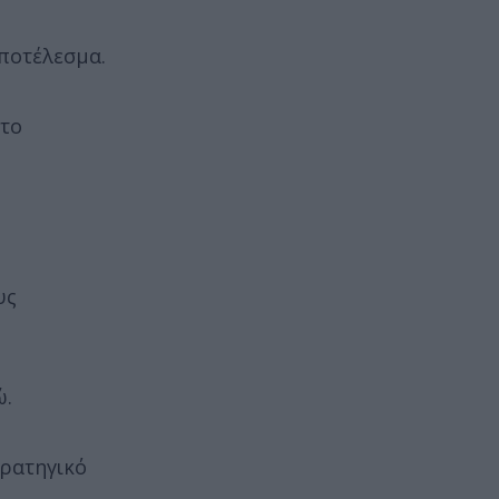
αποτέλεσμα.
 το
υς
ώ.
τρατηγικό