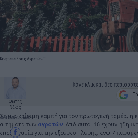
Κινητοποιήσεις Αγροτών/Ε
Κάνε κλικ και δες περισσότ
Φώτης
Νάκος
Σε μια κρίσιμη καμπή για τον πρωτογενή τομέα, η 
19.12.2025 15:20
αιτήματα των
αγροτών
. Από αυτά, 16 έχουν ήδη ικ
επεξεργασία για την εξεύρεση λύσης, ενώ 7 παρα