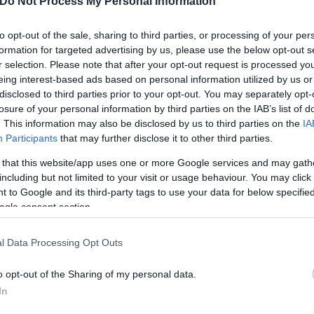
χυση του εισοδήματος, τη μείωση του κόστους παραγωγής
Do Not Process My Personal Information
to opt-out of the sale, sharing to third parties, or processing of your per
formation for targeted advertising by us, please use the below opt-out s
νοποιηθεί
r selection. Please note that after your opt-out request is processed y
eing interest-based ads based on personal information utilized by us or
disclosed to third parties prior to your opt-out. You may separately opt-
 κυβέρνηση έχει δεσμευθεί για την επιστροφή τους
losure of your personal information by third parties on the IAB’s list of
. This information may also be disclosed by us to third parties on the
IA
 υποθέσεις.
Participants
that may further disclose it to other third parties.
 that this website/app uses one or more Google services and may gath
including but not limited to your visit or usage behaviour. You may click 
 to Google and its third-party tags to use your data for below specifi
ogle consent section.
l Data Processing Opt Outs
o opt-out of the Sharing of my personal data.
In