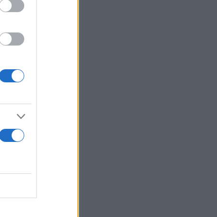
μίευση
αυρωπού,
 της ζημιάς.