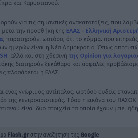
ίπρα και Καρυστιανού.
φορούν για τις σημαντικές ανακατατάξεις, που λαμ
ς μετά την προσθήκη της
ΕΛΑΣ - Ελληνική Αριστερ
α
, παρατηρούν, ωστόσο, ότι το κόμμα, που επηρεάζ
αίων ημερών είναι η Νέα Δημοκρατία. Όπως αποτυ
ASH
, αλλά και στη χθεσινή
της Opinion για λογαρι
τάκης διατηρούν ξεκάθαρο και ασφαλές προβάδισμ
ις πλασάρεται η ΕΛAΣ.
αι ένας γνώριμος αντίπαλος, ωστόσο ουδείς επαναπ
ιά» της κεντροαριστεράς. Τόσο η εικόνα του ΠΑΣΟΚ 
ανού είναι δυο στοιχεία τα οποία έχουν μπει ήδη
ερο
Flash.gr
στην αναζήτηση της
Google