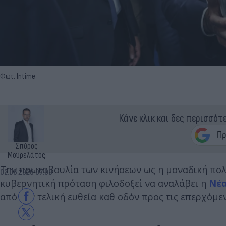
Φωτ. Intime
Κάνε κλικ και δες περισσότ
Σπύρος
Μουρελάτος
Την πρωτοβουλία των κινήσεων ως η μοναδική πολι
02.06.2026 07:00
κυβερνητική πρόταση φιλοδοξεί να αναλάβει η
Νέα
από την τελική ευθεία καθ οδόν προς τις επερχόμεν