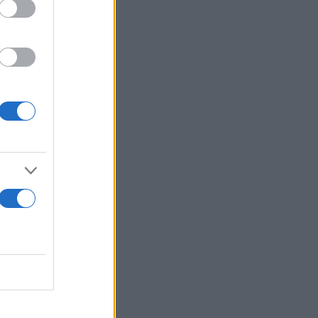
τημίων, για
ού
στέγη και
ρθρου 86
 ρόλου του
άμεσα στην
 υπό τις
να τραβήξουν
ές αιχμές