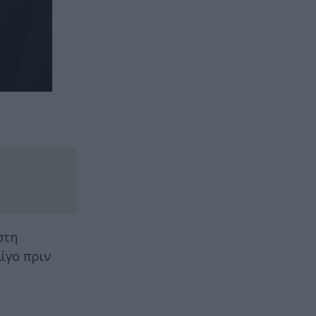
στη
ίγο πριν