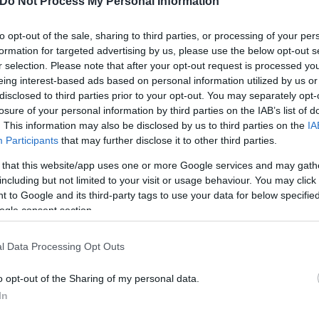
Do Not Process My Personal Information
to opt-out of the sale, sharing to third parties, or processing of your per
formation for targeted advertising by us, please use the below opt-out s
ά και τα κοινωνικά, όπως σας έχει ενημερώσει εγκα
r selection. Please note that after your opt-out request is processed y
άνονται η προστασία της σημαίας, της γλώσσας, αλλ
eing interest-based ads based on personal information utilized by us or
disclosed to third parties prior to your opt-out. You may separately opt-
ή Νοημοσύνη.
losure of your personal information by third parties on the IAB’s list of
. This information may also be disclosed by us to third parties on the
IA
Participants
that may further disclose it to other third parties.
 that this website/app uses one or more Google services and may gath
including but not limited to your visit or usage behaviour. You may click 
 to Google and its third-party tags to use your data for below specifi
ogle consent section.
l Data Processing Opt Outs
o opt-out of the Sharing of my personal data.
In