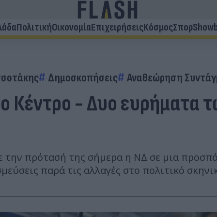
λάδα
Πολιτική
Οικονομία
Επιχειρήσεις
Κόσμος
Σπορ
Showb
τσοτάκης
Δημοσκοπήσεις
Αναθεώρηση Συντάγ
το Κέντρο - Δυο ευρήματα
 την πρότασή της σήμερα η ΝΔ σε μια προσπά
μεύσεις παρά τις αλλαγές στο πολιτικό σκηνι