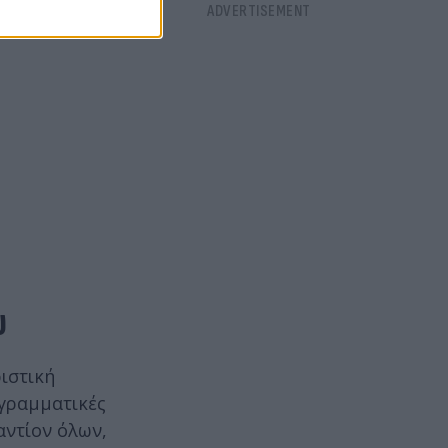
υ
ιστική
ογραμματικές
αντίον όλων,