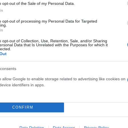
o opt-out of the Sale of my Personal Data.
In
ν ίδρυση μη κρατικών – μη κερδοσκοπικών Πανεπισ
ληπτικοί έλεγχοι συνταγματικότητας για στρατηγικ
to opt-out of processing my Personal Data for Targeted
ing.
ριγράφονται οι προτεραιότητες της πρόσβασης στη 
In
ικού. Στα θεσμικά απαντώνται η αναθεώρηση του ά
o opt-out of Collection, Use, Retention, Sale, and/or Sharing
στοιχα για την εκλογή του ΠτΔ, την αναβάθμιση του
ersonal Data that Is Unrelated with the Purposes for which it
lected.
ικαιοσύνης.
Out
ς και γνωρίζουν ότι το περιθώριο συναινέσεων αν
consents
ρα, που συγκεντρώνουν διακομματική στήριξη είναι
o allow Google to enable storage related to advertising like cookies on
 όχι μηδαμινό – στην κυβέρνηση θα επιχειρήσουν 
evice identifiers in apps.
ς αντιπάλων.
CONFIRM
την κυβερνητική πρόταση να προβάλλουν και βασικ
ρηκτά με την ατζέντα του 2030.
Data Deletion
Data Access
Privacy Policy