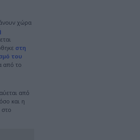
βάνουν χώρα
ή
εται
πώθηκε
στη
ασμό του
α από το
αύεται από
όσο και η
 στο