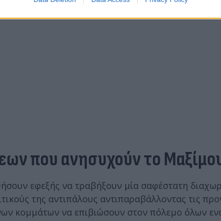
εων που ανησυχούν το Μαξίμο
θήσουν εφεξής να τραβήξουν μία σαφέστατη διαχωρ
ιτικούς της αντιπάλους αντιπαραβάλλοντας τις πρ
ενων κομμάτων να επιβιώσουν στον πόλεμο όλων εν