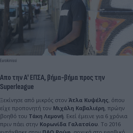
Eurokinissi
Απο την Α' ΕΠΣΑ, βήμα-βήμα προς την
Superleague
Ξεκίνησε από μικρός στον
Άτλα Κυψέλης
, όπου
είχε προπονητή τον
Μιχάλη Καβαλιέρη
, πρώην
βοηθό του
Τάκη Λεμονή
. Εκεί έμεινε για 6 χρόνια
πριν πάει στην
Κορωνίδα Γαλατσίου
. Το 2016
εντάχθηκε στον
ΠΑΟ Ρούφ
, αρχικά στο εφηβικό,