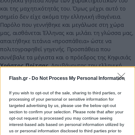
ελληνικά γήπεδα λόγω των χαρακτηριστικών του
και της μαχητικότητάς του. Όμως μέχρι αυτό το
σημείο δεν είχε ακόμα την ελληνική ιθαγένεια.
Παρόλο που γεννήθηκε και μεγάλωσε στη χώρα
μας, αισθάνεται Έλληνας και μιλάει τη γλώσσα μας,
απαιτήθηκε τιτάνια «προσπάθεια» ώστε να
πολιτογραφηθεί γηγενής. Προσπάθεια που
συνέβαλε τα μέγιστα και ο πρόεδρος της Κηφισιάς
Χρήστος Πρίτσας
. Λαμβάνοντας την ελληνική
υπηκοότητα, ο Τεττέη το 2024 βαπτίστηκε
Flash.gr -
Do Not Process My Personal Information
Χριστιανός Ορθόδοξος
, επίσης από τον
πρόεδρο
της Κηφισιάς
που -όπως αναφέρει- «τον νιώθω ως
If you wish to opt-out of the sale, sharing to third parties, or
πατέρα μου».
processing of your personal or sensitive information for
targeted advertising by us, please use the below opt-out
section to confirm your selection. Please note that after your
opt-out request is processed you may continue seeing
interest-based ads based on personal information utilized by
us or personal information disclosed to third parties prior to