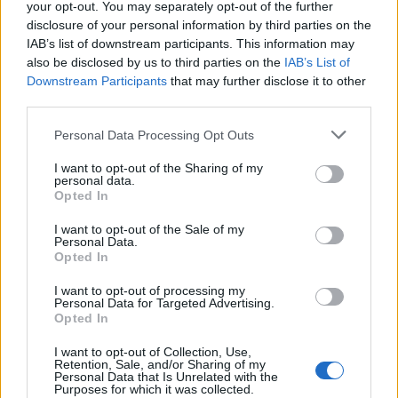
your opt-out. You may separately opt-out of the further
disclosure of your personal information by third parties on the
IAB’s list of downstream participants. This information may
also be disclosed by us to third parties on the
IAB’s List of
Downstream Participants
that may further disclose it to other
third parties.
Please note that this website/app uses one or more Google
Personal Data Processing Opt Outs
services and may gather and store information including but
not limited to your visit or usage behaviour. You may click to
I want to opt-out of the Sharing of my
personal data.
grant or deny consent to Google and its third-party tags to
Opted In
use your data for below specified purposes in below Google
consent section.
I want to opt-out of the Sale of my
Personal Data.
Opted In
I want to opt-out of processing my
Personal Data for Targeted Advertising.
Opted In
I want to opt-out of Collection, Use,
Retention, Sale, and/or Sharing of my
Personal Data that Is Unrelated with the
Purposes for which it was collected.