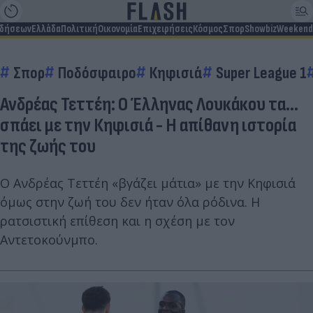
ιδήσεων
Ελλάδα
Πολιτική
Οικονομία
Επιχειρήσεις
Κόσμος
Σπορ
Showbiz
Weekend
Σπορ
Ποδόσφαιρο
Κηφισιά
Super League 1
Ανδρέας Τεττέη: Ο Έλληνας Λουκάκου τα...
σπάει με την Κηφισιά - Η απίθανη ιστορία
της ζωής του
Ο Ανδρέας Τεττέη «βγάζει μάτια» με την Κηφισιά
όμως στην ζωή του δεν ήταν όλα ρόδινα. Η
ρατσιστική επίθεση και η σχέση με τον
Αντετοκούνμπο.