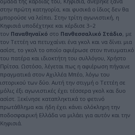
ομάδα της καρδιάς του, Κηφισιά, ανέβηκε ξανά
στην πρώτη κατηγορία, και φυσικά ο ίδιος δεν θα
μπορούσε να λείπει. Στην τρίτη αγωνιστική, η
Κηφισιά υποδέχτηκε και κέρδισε 3–2
τον
Παναθηναϊκό
στο
Πανθεσσαλικό Στάδιο
, με
τον Τεττέη να πετυχαίνει ένα γκολ και να δίνει μια
ασίστ, το γκολ το οποίο αφιέρωσε στον πνευματικό
του πατέρα και ιδιοκτήτη του συλλόγου, Χρήστο
Πρίτσα.
Ωστόσο, λέγεται πως η αφιέρωση πήγαινε
πραγματικά στον Αχιλλέα Μπέο, λόγω του
ιστορικού των δύο. Αυτή την στιγμή ο Τεττέη σε
μόλις έξι αγωνιστικές έχει τέσσερα γκολ και δυο
ασίστ. Ξεκίνησε καταπληκτικά το φετινό
πρωτάθλημα και ήδη έχει κάνει ολόκληρη την
ποδοσφαιρική Ελλάδα να μιλάει για αυτόν και την
Κηφισιά.