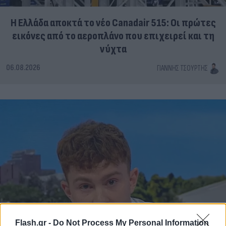
Η Ελλάδα αποκτά το νέο Canadair 515: Οι πρώτες
εικόνες από το αεροπλάνο που επιχειρεί και τη
νύχτα
06.08.2026
ΓΙΆΝΝΗΣ ΤΣΟΎΡΤΗΣ
Flash.gr -
Do Not Process My Personal Information