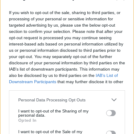
If you wish to opt-out of the sale, sharing to third parties, or
processing of your personal or sensitive information for
targeted advertising by us, please use the below opt-out
section to confirm your selection. Please note that after your
opt-out request is processed you may continue seeing
interest-based ads based on personal information utilized by
us or personal information disclosed to third parties prior to
your opt-out. You may separately opt-out of the further
«Δώστε μας την ευκαιρία να παλέψουμε»:
disclosure of your personal information by third parties on the
Κολυμβητής με καρκίνο «λύγισε» σε ζωντανή
IAB’s list of downstream participants. This information may
also be disclosed by us to third parties on the
IAB’s List of
μετάδοση
Downstream Participants
that may further disclose it to other
third parties.
06.08.2026
ΒΑΣΊΛΗΣ ΛΑΔΙΆΣ
Please note that this website/app uses one or more Google
Personal Data Processing Opt Outs
services and may gather and store information including but
not limited to your visit or usage behaviour. You may click to
I want to opt-out of the Sharing of my
personal data.
grant or deny consent to Google and its third-party tags to
Opted In
use your data for below specified purposes in below Google
consent section.
I want to opt-out of the Sale of my