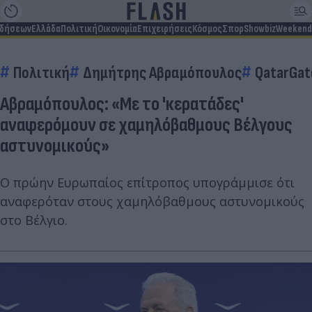
ιδήσεων
Ελλάδα
Πολιτική
Οικονομία
Επιχειρήσεις
Κόσμος
Σπορ
Showbiz
Weekend
Πολιτική
Δημήτρης Αβραμόπουλος
QatarGat
Αβραμόπουλος: «Με το 'κερατάδες'
αναφερόμουν σε χαμηλόβαθμους Βέλγους
αστυνομικούς»
Ο πρώην Ευρωπαίος επίτροπος υπογράμμισε ότι
αναφερόταν στους χαμηλόβαθμους αστυνομικούς
στο Βέλγιο.