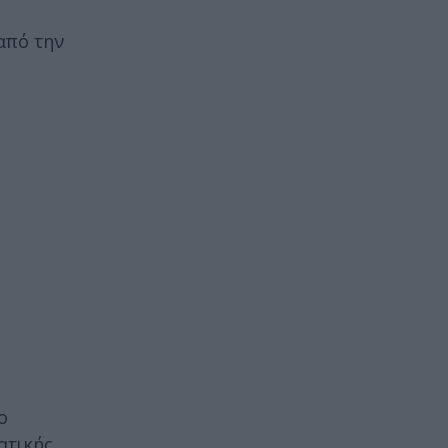
από την
ο
ατικής