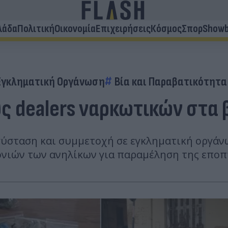
λάδα
Πολιτική
Οικονομία
Επιχειρήσεις
Κόσμος
Σπορ
Showb
Εγκληματική Οργάνωση
Βία και Παραβατικότητα
ς dealers ναρκωτικών στα 
σύσταση και συμμετοχή σε εγκληματική οργάν
ονιών των ανηλίκων για παραμέληση της εποπτ