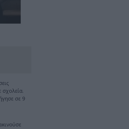
σεις
ε σχολεία.
ήγησε σε 9
ακινούσε