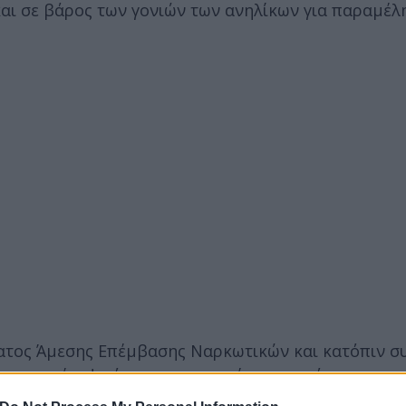
και σε βάρος των γονιών των ανηλίκων για παραμέλ
ματος Άμεσης Επέμβασης Ναρκωτικών και κατόπιν σ
ων, προέκυψε ότι οι κατηγορούμενοι από τον περα
νταχθεί σε δύο εγκληματικές οργανώσεις, με διακρι