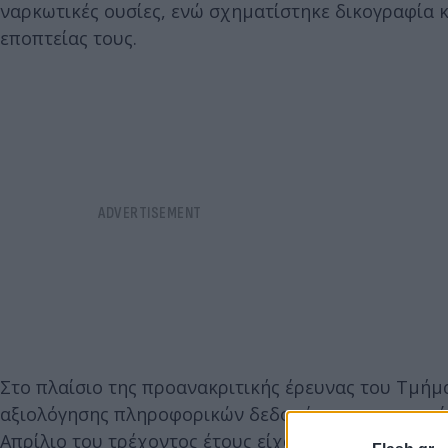
ναρκωτικές ουσίες, ενώ σχηματίστηκε δικογραφία 
εποπτείας τους.
Στο πλαίσιο της προανακριτικής έρευνας του Τμή
αξιολόγησης πληροφορικών δεδομένων και στοιχεί
Απρίλιο του τρέχοντος έτους είχαν συστήσει και ε