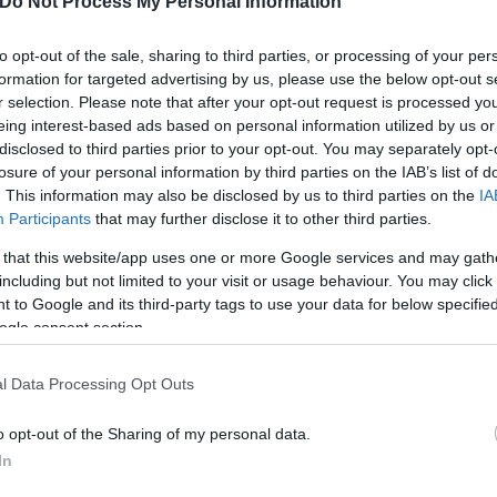
Do Not Process My Personal Information
ικών ουσιών και την αποκόμιση παράνομου περιουσ
to opt-out of the sale, sharing to third parties, or processing of your per
formation for targeted advertising by us, please use the below opt-out s
r selection. Please note that after your opt-out request is processed y
eing interest-based ads based on personal information utilized by us or
disclosed to third parties prior to your opt-out. You may separately opt-
losure of your personal information by third parties on the IAB’s list of
. This information may also be disclosed by us to third parties on the
IA
Participants
that may further disclose it to other third parties.
 that this website/app uses one or more Google services and may gath
including but not limited to your visit or usage behaviour. You may click 
 to Google and its third-party tags to use your data for below specifi
ogle consent section.
l Data Processing Opt Outs
o opt-out of the Sharing of my personal data.
In