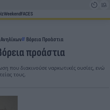
iz
Weekend
FACES
 Ανηλίκων
Βόρεια Προάστια
βόρεια προάστια
ωση που διακινούσε ναρκωτικές ουσίες, ενώ
είας τους.