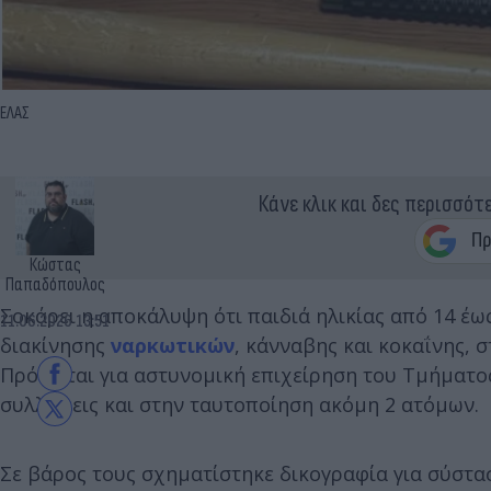
ΕΛΑΣ
Κάνε κλικ και δες περισσότ
Κώστας
Παπαδόπουλος
Σοκάρει η αποκάλυψη ότι παιδιά ηλικίας από 14 έω
11.06.2026 13:51
διακίνησης
ναρκωτικών
, κάνναβης και κοκαΐνης, σ
Πρόκειται για αστυνομική επιχείρηση του Τμήματ
συλλήψεις και στην ταυτοποίηση ακόμη 2 ατόμων.
Σε βάρος τους σχηματίστηκε δικογραφία για σύστα