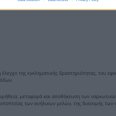
 έλεγχο της εγκληματικής δραστηριότητας, του εφ
σόδων.
ομήθεια, μεταφορά και αποθήκευση των ναρκωτικώ
 εποπτείας των ανήλικων μελών, της διανομής των 