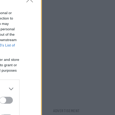
ιακού
sonal or
ection to
ou may
 personal
out of the
 downstream
B’s List of
er and store
to grant or
ed purposes