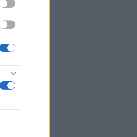
οχές της
νη από