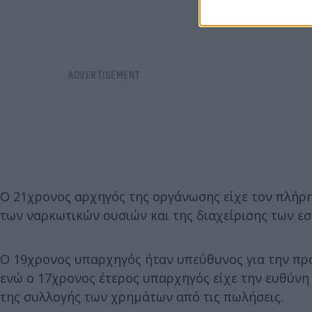
Ο 21χρονος αρχηγός της οργάνωσης είχε τον πλήρη
των ναρκωτικών ουσιών και της διαχείρισης των ε
Ο 19χρονος υπαρχηγός ήταν υπεύθυνος για την πρ
ενώ ο 17χρονος έτερος υπαρχηγός είχε την ευθύνη
της συλλογής των χρημάτων από τις πωλήσεις.