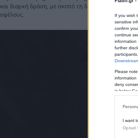
Flash.gr -
και διαρκή δράση, με σκοπό τη διακίνηση ναρκωτ
οφέλους.
If you wish 
sensitive in
confirm you
continue se
information 
further disc
participants
Downstream 
Please note
information 
deny consent
in below Go
Persona
I want t
Opted 