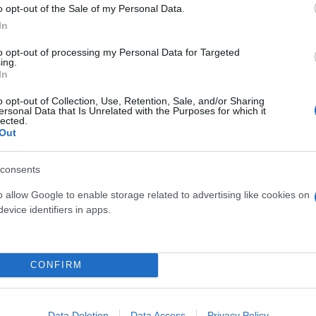
o opt-out of the Sale of my Personal Data.
In
to opt-out of processing my Personal Data for Targeted
ing.
In
o opt-out of Collection, Use, Retention, Sale, and/or Sharing
ersonal Data that Is Unrelated with the Purposes for which it
lected.
Out
consents
τική οργάνωση
o allow Google to enable storage related to advertising like cookies on
evice identifiers in apps.
τουλάχιστον από τα τέλη Απριλίου 2026 στις περι
ρυθραίας. Διέθετε σαφή ιεραρχική δομή αποτελούμε
CONFIRM
Data Deletion
Data Access
Privacy Policy