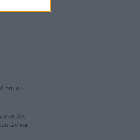
οδιασμού
ν ουσιών,
ουσιών και