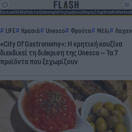
ιδήσεων
Ελλάδα
Πολιτική
Οικονομία
Επιχειρήσεις
Κόσμος
Σπορ
Showbiz
Weekend
LIFE
Κρασιά
Unesco
Φρούτα
Μέλι
Λαχαν
«City Of Gastronomy»: H κρητική κουζίνα
διεκδικεί τη διάκριση της Unesco – Τα 7
προϊόντα που ξεχωρίζουν