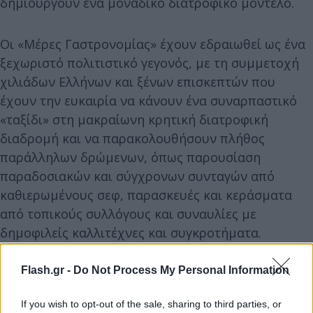
δημιουργούν ένα μοναδικό διατροφικό μοντέλο.
Οι «Μέρες Γαστρονομίας» έχουν εδραιωθεί ως ένα
ξεχωριστό πολιτιστικό γεγονός, με τη συμμετοχή
χιλιάδων Ελλήνων και ξένων επισκεπτών που
έχουν την ευκαιρία να κάνουν ένα συναρπαστικό
«ταξίδι» στη μακραίωνη κρητική διατροφική
διαδρομή και να παρακολουθήσουν πλήθος
παράλληλων δρώμενων, όπως παρουσίαση
παραδοσιακών και σύγχρονων συνταγών από
καθιερωμένους σεφ, παρασκευές και κεράσματα
από τοπικούς συλλόγους και συναυλίες με
δημοφιλείς καλλιτέχνες και συγκροτήματα.
Flash.gr -
Do Not Process My Personal Information
If you wish to opt-out of the sale, sharing to third parties, or