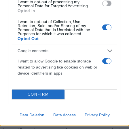
I want to opt-out of processing my
Personal Data for Targeted Advertising.
Opted In
I want to opt-out of Collection, Use,
Retention, Sale, and/or Sharing of my
Personal Data that Is Unrelated with the
Purposes for which it was collected.
“Η διασύνδεση της γαστρονομίας και της
Opted Out
αγροδιατροφής με την τουριστική ανάπτυξη
Google consents
αποτελεί στρατηγική επιλογή για τον Δήμο
Ηρακλείου αναφέρει ο Γιώργος Σισαμάκης. Με τις
I want to allow Google to enable storage
Μέρες Γαστρονομίας αναδεικνύουμε το γεγονός ότι
related to advertising like cookies on web or
device identifiers in apps.
το Ηράκλειο έχει κατακτήσει μια σημαντική θέση
στον γαστρονομικό χάρτη και ταυτόχρονα
συστήνουμε σε ντόπιους και επισκέπτες τη
CONFIRM
μοναδικότητα της
κρητικής κουζίνας.
Πρόκειται
μια για μια διοργάνωση που προβάλλει τα 5.000
χρόνια γαστρονομικής κουλτούρας, παράδοσης και
Data Deletion
Data Access
Privacy Policy
πολιτισμού που έχει η Κρήτη συνολικά. Στόχος μας