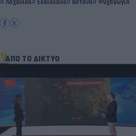
Λαχανικά
Ελαιόλαδο
Βότανα
Ψυχαγωγία
ΑΠΟ ΤΟ ΔΙΚΤΥΟ