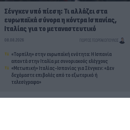
Σένγκεν υπό πίεση: Τι αλλάζει στα
ευρωπαϊκά σύνορα η κόντρα Ισπανίας,
Ιταλίας για το μεταναστευτικό
08.08.2026
ΓΙΏΡΓΟΣ ΓΕΩΡΓΑΚΌΠΟΥΛΟΣ
«Τορπίλη» στην ευρωπαϊκή ενότητα: Η Ισπανία
απαντά στην Ιταλία με συνοριακούς ελέγχους
«Μετωπική» Ιταλίας-Ισπανίας για Σένγκεν: «Δεν
δεχόμαστε επιβολές από το εξωτερικό ή
τελεσίγραφα»