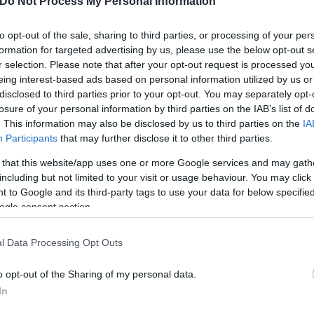
Do Not Process My Personal Information
to opt-out of the sale, sharing to third parties, or processing of your per
formation for targeted advertising by us, please use the below opt-out s
r selection. Please note that after your opt-out request is processed y
@paobcgr)
eing interest-based ads based on personal information utilized by us or
disclosed to third parties prior to your opt-out. You may separately opt-
losure of your personal information by third parties on the IAB’s list of
. This information may also be disclosed by us to third parties on the
IA
μβόλαιο διάρκειας τριών ετών, με τις συνολικές 
Participants
that may further disclose it to other third parties.
ία από τις πιο ηχηρές κινήσεις της
EuroLeague
.
 that this website/app uses one or more Google services and may gath
including but not limited to your visit or usage behaviour. You may click 
 to Google and its third-party tags to use your data for below specifi
ogle consent section.
l Data Processing Opt Outs
o opt-out of the Sharing of my personal data.
In