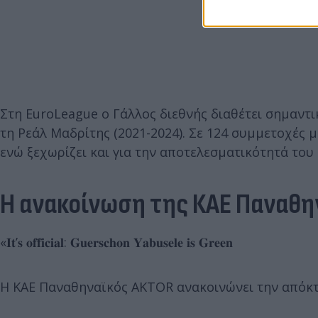
Στη EuroLeague ο Γάλλος διεθνής διαθέτει σημαντικ
τη Ρεάλ Μαδρίτης (2021-2024). Σε 124 συμμετοχές μ
ενώ ξεχωρίζει και για την αποτελεσματικότητά του
Η ανακοίνωση της ΚΑΕ Παναθη
«𝐈𝐭’𝐬 𝐨𝐟𝐟𝐢𝐜𝐢𝐚𝐥: 𝐆𝐮𝐞𝐫𝐬𝐜𝐡𝐨𝐧 𝐘𝐚𝐛𝐮𝐬𝐞𝐥𝐞 𝐢𝐬 𝐆𝐫𝐞𝐞𝐧
Η ΚΑΕ Παναθηναϊκός AKTOR ανακοινώνει την απόκτη