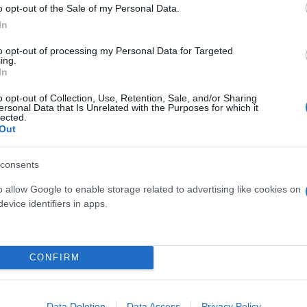
o opt-out of the Sale of my Personal Data.
In
to opt-out of processing my Personal Data for Targeted
ing.
In
ύο σεζόν στο NBA, όπου αγωνίστηκε κατά σειρά σε
ονιά με μέσο όρο 5,6 πόντους και 3,5 ριμπάουντ σε
o opt-out of Collection, Use, Retention, Sale, and/or Sharing
ersonal Data that Is Unrelated with the Purposes for which it
lected.
Out
λευρά του Ατλαντικού. Είχε προηγηθεί η διετία 201
consents
 NBA Draft του 2016.
o allow Google to enable storage related to advertising like cookies on
evice identifiers in apps.
CONFIRM
Data Deletion
Data Access
Privacy Policy