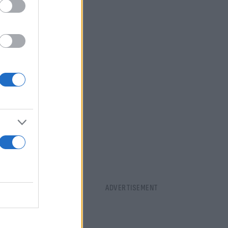
Σίξερς,
 67
7-2019 στους