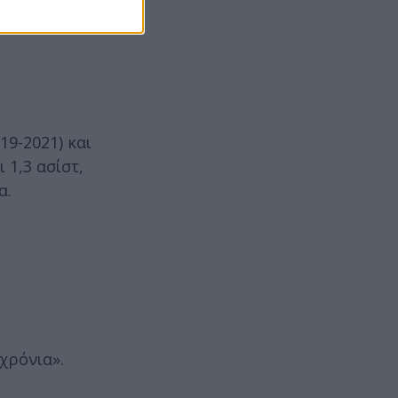
19-2021) και
 1,3 ασίστ,
α.
χρόνια».