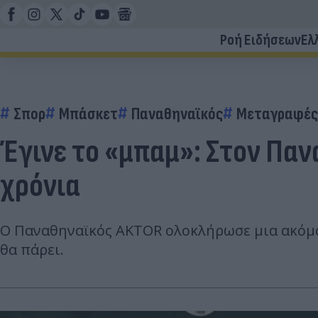
Ροή Ειδήσεων
Ελ
Σπορ
Μπάσκετ
Παναθηναϊκός
Μεταγραφές
Έγινε το «μπαμ»: Στον Παν
χρόνια
Ο Παναθηναϊκός AKTOR ολοκλήρωσε μια ακόμα
θα πάρει.