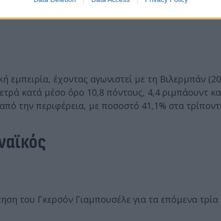
ή εμπειρία, έχοντας αγωνιστεί με τη Βιλερμπάν (20
ετρά κατά μέσο όρο 10,8 πόντους, 4,4 ριμπάουντ και
 από την περιφέρεια, με ποσοστό 41,1% στα τρίποντ
ναϊκός
ση του Γκερσόν Γιαμπουσέλε για τα επόμενα τρία 