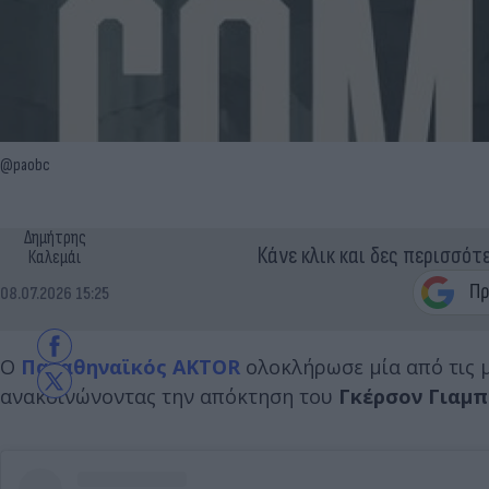
@paobc
Δημήτρης
Κάνε κλικ και δες περισσότ
Καλεμάι
08.07.2026 15:25
Ο
Παναθηναϊκός AKTOR
ολοκλήρωσε μία από τις μ
ανακοινώνοντας την απόκτηση του
Γκέρσον Γιαμ