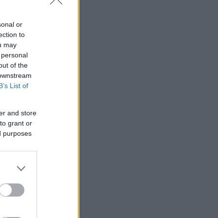
sonal or
ection to
ou may
 personal
out of the
 downstream
B’s List of
απολαβές του
er and store
to grant or
ed purposes