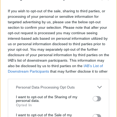
If you wish to opt-out of the sale, sharing to third parties, or
processing of your personal or sensitive information for
targeted advertising by us, please use the below opt-out
section to confirm your selection. Please note that after your
opt-out request is processed you may continue seeing
interest-based ads based on personal information utilized by
us or personal information disclosed to third parties prior to
your opt-out. You may separately opt-out of the further
disclosure of your personal information by third parties on the
IAB’s list of downstream participants. This information may
also be disclosed by us to third parties on the
IAB’s List of
Downstream Participants
that may further disclose it to other
Τα πρώτα στοιχεία για τη νεκρή γυναίκα στον
third parties.
Λυκαβηττό - Θάνατο από πτώση «βλέπει» ο
Please note that this website/app uses one or more Google
Personal Data Processing Opt Outs
ιατροδικαστής
services and may gather and store information including but
not limited to your visit or usage behaviour. You may click to
I want to opt-out of the Sharing of my
08.08.2026
ΚΏΣΤΑΣ ΠΑΠΑΔΌΠΟΥΛΟΣ
personal data.
grant or deny consent to Google and its third-party tags to
Opted In
use your data for below specified purposes in below Google
consent section.
I want to opt-out of the Sale of my