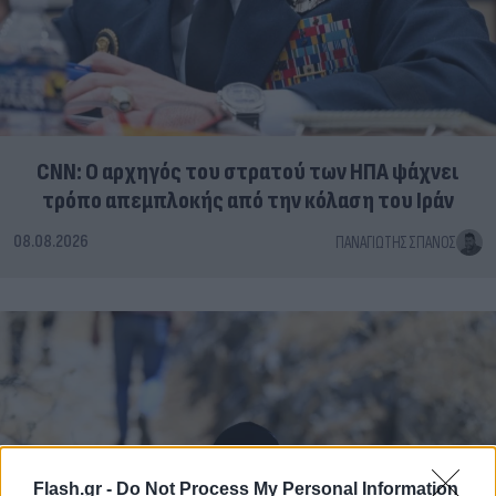
CNN: Ο αρχηγός του στρατού των ΗΠΑ ψάχνει
τρόπο απεμπλοκής από την κόλαση του Ιράν
08.08.2026
ΠΑΝΑΓΙΏΤΗΣ ΣΠΑΝΌΣ
Flash.gr -
Do Not Process My Personal Information