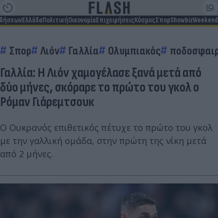
ιδήσεων
Ελλάδα
Πολιτική
Οικονομία
Επιχειρήσεις
Κόσμος
Σπορ
Showbiz
Weekend
Σπορ
Λιόν
Γαλλία
Ολυμπιακός
ποδοσφαιρ
Γαλλία: Η Λιόν χαμογέλασε ξανά μετά από
δύο μήνες, σκόραρε το πρώτο του γκολ ο
Ρόμαν Γιάρεμτσουκ
Ο Ουκρανός επιθετικός πέτυχε το πρώτο του γκολ
με την γαλλική ομάδα, στην πρώτη της νίκη μετά
από 2 μήνες.