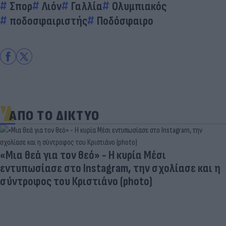
Σπορ
Λιόν
Γαλλία
Ολυμπιακός
ποδοσφαιριστής
Ποδόσφαιρο
ΑΠΟ ΤΟ ΔΙΚΤΥΟ
Γιατί οι Έλληνες γελάσαμε πολύ με τη νέα
φανέλα του Σαλάχ (αλλά δεν είναι, προφανώς,
αυτό που νομίζουμε)