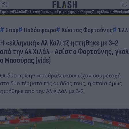
ιδήσεων
Ελλάδα
Πολιτική
Οικονομία
Επιχειρήσεις
Κόσμος
Σπορ
Showbiz
Weekend
Σπορ
Ποδόσφαιρο
Κώστας Φορτούνης
Έλλ
Η «ελληνική» Αλ Καλίτζ ηττήθηκε με 3-2
από την Αλ Χιλάλ - Ασίστ ο Φορτούνης, γκολ
ο Μασούρας (vids)
Οι δύο πρώην «ερυθρόλευκοι» είχαν συμμετοχή
στα δύο τέρματα της ομάδας τους, η οποία όμως
ηττήθηκε από την Αλ Χιλάλ με 3-2.