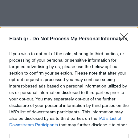
Flash.gr -
Do Not Process My Personal Information
If you wish to opt-out of the sale, sharing to third parties, or
processing of your personal or sensitive information for
targeted advertising by us, please use the below opt-out
section to confirm your selection. Please note that after your
opt-out request is processed you may continue seeing
interest-based ads based on personal information utilized by
us or personal information disclosed to third parties prior to
your opt-out. You may separately opt-out of the further
disclosure of your personal information by third parties on the
IAB’s list of downstream participants. This information may
Ο 31χρονος Μασούρας μετρά συνολικά πέντε γκολ
also be disclosed by us to third parties on the
IAB’s List of
στη φετινή σεζόν σε πρωτάθλημα και Κύπελλο
Downstream Participants
that may further disclose it to other
Σαουδικής Αραβίας, ενώ έχει προσθέσει και μία
third parties.