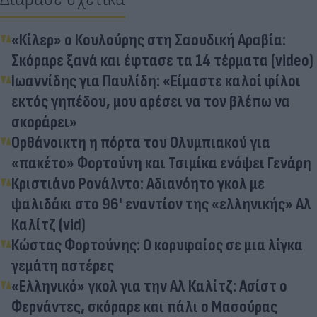
«Κίλερ» ο Κουλούρης στη Σαουδική Αραβία:
Σκόραρε ξανά και έφτασε τα 14 τέρματα (video)
Ιωαννίδης για Παυλίδη: «Είμαστε καλοί φίλοι
εκτός γηπέδου, μου αρέσει να τον βλέπω να
σκοράρει»
Ορθάνοικτη η πόρτα του Ολυμπιακού για
«πακέτο» Φορτούνη και Τσιμίκα ενόψει Γενάρη
Κριστιάνο Ρονάλντο: Aδιανόητο γκολ με
ψαλιδάκι στο 96' εναντίον της «ελληνικής» Αλ
Καλίτζ (vid)
Κώστας Φορτούνης: Ο κορυφαίος σε μια λίγκα
γεμάτη αστέρες
«Ελληνικό» γκολ για την Αλ Καλίτζ: Ασίστ ο
Φερνάντες, σκόραρε και πάλι ο Μασούρας