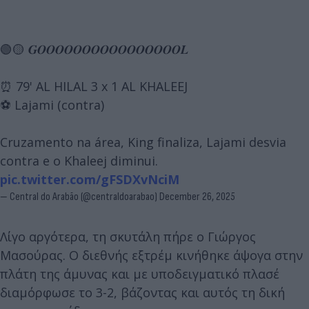
🟢🟡 𝑮𝑶𝑶𝑶𝑶𝑶𝑶𝑶𝑶𝑶𝑶𝑶𝑶𝑶𝑶𝑶𝑶𝑳
⏰ 79' AL HILAL 3 x 1 AL KHALEEJ
⚽️ Lajami (contra)
Cruzamento na área, King finaliza, Lajami desvia
contra e o Khaleej diminui.
pic.twitter.com/gFSDXvNciM
— Central do Arabão (@centraldoarabao)
December 26, 2025
Λίγο αργότερα, τη σκυτάλη πήρε ο Γιώργος
Μασούρας. Ο διεθνής εξτρέμ κινήθηκε άψογα στην
πλάτη της άμυνας και με υποδειγματικό πλασέ
διαμόρφωσε το 3-2, βάζοντας και αυτός τη δική