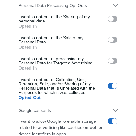
ασίστ, συνεχίζοντας τις θετικές εμφανίσεις μακριά
Please note that this website/app uses one or more Google
Personal Data Processing Opt Outs
από την Ελλάδα υπό τις οδηγίες του Γιώργου Δώνη.
services and may gather and store information including but
not limited to your visit or usage behaviour. You may click to
I want to opt-out of the Sharing of my
personal data.
grant or deny consent to Google and its third-party tags to
Opted In
use your data for below specified purposes in below Google
consent section.
I want to opt-out of the Sale of my
Personal Data.
Opted In
I want to opt-out of processing my
Personal Data for Targeted Advertising.
Opted In
I want to opt-out of Collection, Use,
Retention, Sale, and/or Sharing of my
Personal Data that Is Unrelated with the
Purposes for which it was collected.
Opted Out
Google consents
I want to allow Google to enable storage
related to advertising like cookies on web or
device identifiers in apps.