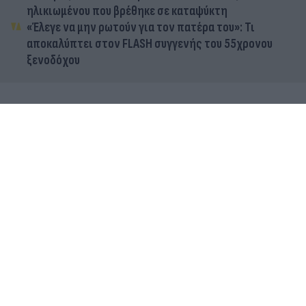
ηλικιωμένου που βρέθηκε σε καταψύκτη
«Έλεγε να μην ρωτούν για τον πατέρα του»: Τι
αποκαλύπτει στον FLASH συγγενής του 55χρονου
ξενοδόχου