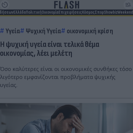
ιδήσεων
Ελλάδα
Πολιτική
Οικονομία
Επιχειρήσεις
Κόσμος
Σπορ
Showbiz
Weekend
Υγεία
Ψυχική Υγεία
οικονομική κρίση
Η ψυχική υγεία είναι τελικά θέμα
οικονομίας, λέει μελέτη
Όσο καλύτερες είναι οι οικονομικές συνθήκες τόσο
λιγότερο εμφανίζονται προβλήματα ψυχικής
υγείας.