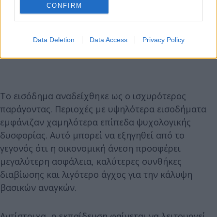
CONFIRM
Data Deletion
Data Access
Privacy Policy
Το εισόδημα αναδείχθηκε ως ο ισχυρότερος
παράγοντας. Περιοχές με υψηλότερα εισοδήματα
εμφάνιζαν χαμηλότερα επίπεδα ψυχολογικής
δυσφορίας. Αυτό μπορεί να εξηγηθεί από το
γεγονός ότι η οικονομική άνεση προσφέρει
μεγαλύτερη ασφάλεια, καλύτερες συνθήκες
διαβίωσης και λιγότερο άγχος για την κάλυψη
βασικών αναγκών.
Αντίστοιχα, η εκπαίδευση φαίνεται να λειτουργεί