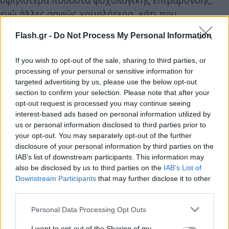
ενώ άλλες σαφώς χαμηλότερα, κάτι που
υποδηλώνει ότι το τοπικό περιβάλλον παίζει ρόλο.
Flash.gr -
Do Not Process My Personal Information
Οι παράγοντες που κάνουν τη διαφορά
If you wish to opt-out of the sale, sharing to third parties, or
processing of your personal or sensitive information for
Όταν οι ερευνητές ανέλυσαν τα δεδομένα σε
targeted advertising by us, please use the below opt-out
section to confirm your selection. Please note that after your
βάθος, διαπίστωσαν ότι οι οικονομικοί παράγοντες
opt-out request is processed you may continue seeing
εξηγούν περίπου το 70% αυτών των διαφορών. Με
interest-based ads based on personal information utilized by
άλλα λόγια, το πού ζει κανείς και υπό ποιες
us or personal information disclosed to third parties prior to
οικονομικές συνθήκες φαίνεται να επηρεάζει
your opt-out. You may separately opt-out of the further
disclosure of your personal information by third parties on the
έντονα την ψυχική του κατάσταση. Μεταξύ των
IAB’s list of downstream participants. This information may
σημαντικότερων παραγόντων ξεχώρισαν το μέσο
also be disclosed by us to third parties on the
IAB’s List of
εισόδημα, το ποσοστό των κατοίκων με
Downstream Participants
that may further disclose it to other
third parties.
πανεπιστημιακή εκπαίδευση, η εξάρτηση από
επιδόματα και η ανάγκη για επισιτιστική βοήθεια.
Please note that this website/app uses one or more Google
Personal Data Processing Opt Outs
services and may gather and store information including but
not limited to your visit or usage behaviour. You may click to
I want to opt-out of the Sharing of my