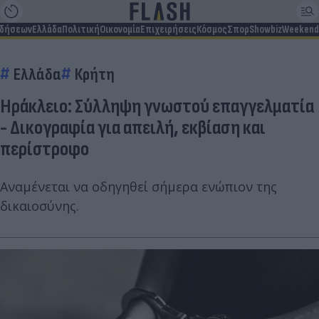
ιδήσεων
Ελλάδα
Πολιτική
Οικονομία
Επιχειρήσεις
Κόσμος
Σπορ
Showbiz
Weekend
Ελλάδα
Κρήτη
Ηράκλειο: Σύλληψη γνωστού επαγγελματία
- Δικογραφία για απειλή, εκβίαση και
περίστροφο
Aναμένεται να οδηγηθεί σήμερα ενώπιον της
δικαιοσύνης.