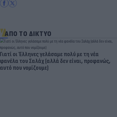
ΑΠΟ ΤΟ ΔΙΚΤΥΟ
Είδος... πολυτελείας τα κρεατικά: Στα ύψη οι
τιμές στο μοσχάρι - Φόβοι για νέο «ράλι»