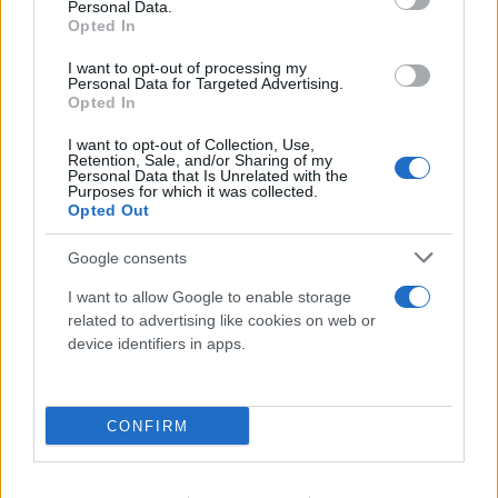
Personal Data.
Opted In
I want to opt-out of processing my
Personal Data for Targeted Advertising.
Opted In
I want to opt-out of Collection, Use,
Retention, Sale, and/or Sharing of my
Personal Data that Is Unrelated with the
Purposes for which it was collected.
Opted Out
Google consents
I want to allow Google to enable storage
related to advertising like cookies on web or
device identifiers in apps.
Σε επιφυλακή ο κρατικός μηχανισμός για
CONFIRM
νέο κύμα ισχυρών ανέμων - Συνεδρίασε η
Επιτροπή Κινδύνου