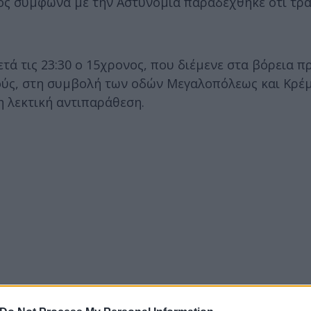
ίος σύμφωνα με την Αστυνομία παραδέχθηκε ότι τρ
ετά τις 23:30 ο 15χρονος, που διέμενε στα βόρεια π
ούς, στη συμβολή των οδών Μεγαλοπόλεως και Κρέμ
 λεκτική αντιπαράθεση.