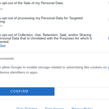
o opt-out of the Sale of my Personal Data.
In
to opt-out of processing my Personal Data for Targeted
ing.
In
το αρχικό σημείο, έξω από είσοδο πολυκατοικίας. 
o opt-out of Collection, Use, Retention, Sale, and/or Sharing
κε το θανατηφόρο χτύπημα με μαχαίρι στο στήθος
ersonal Data that Is Unrelated with the Purposes for which it
 στο πεζοδρόμιο, ενώ οι εμπλεκόμενοι αποχώρησαν
lected.
Out
consents
o allow Google to enable storage related to advertising like cookies on
evice identifiers in apps.
CONFIRM
Data Deletion
Data Access
Privacy Policy