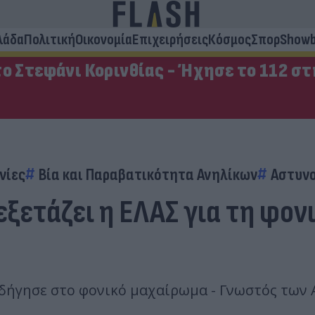
λάδα
Πολιτική
Οικονομία
Επιχειρήσεις
Κόσμος
Σπορ
Showb
ο Στεφάνι Κορινθίας - Ήχησε το 112 σ
νίες
Βία και Παραβατικότητα Ανηλίκων
Αστυν
εξετάζει η ΕΛΑΣ για τη φον
δήγησε στο φονικό μαχαίρωμα - Γνωστός των 