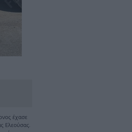
ονος έχασε
ας Ελεούσας.