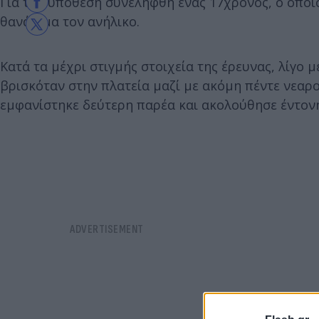
Για την υπόθεση συνελήφθη ένας 17χρονος, ο οπο
θανάσιμα τον ανήλικο.
Κατά τα μέχρι στιγμής στοιχεία της έρευνας, λίγο μ
βρισκόταν στην πλατεία μαζί με ακόμη πέντε νεαρ
εμφανίστηκε δεύτερη παρέα και ακολούθησε έντονη