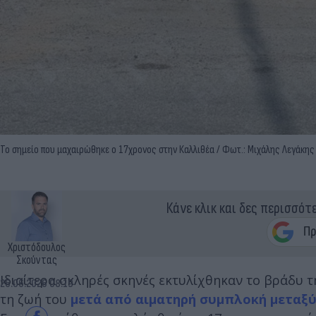
Το σημείο που μαχαιρώθηκε ο 17χρονος στην Καλλιθέα / Φωτ.: Μιχάλης Λεγάκης /
Κάνε κλικ και δες περισσότ
Χριστόδουλος
Σκούντας
Ιδιαίτερα σκληρές σκηνές εκτυλίχθηκαν το βράδυ τ
26.06.2026 08:19
τη ζωή του
μετά από αιματηρή συμπλοκή μεταξ