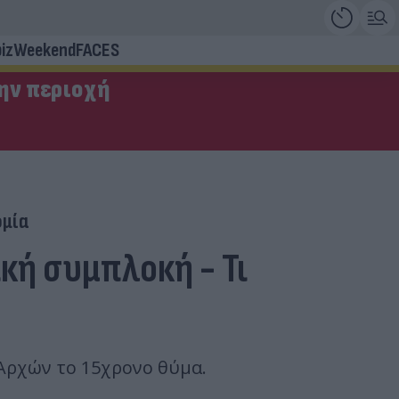
iz
Weekend
FACES
την περιοχή
ομία
ική συμπλοκή - Τι
Αρχών το 15χρονο θύμα.