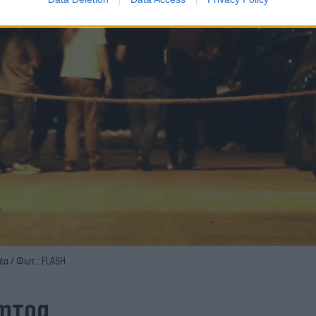
έα / Φωτ.: FLASH
νητρα