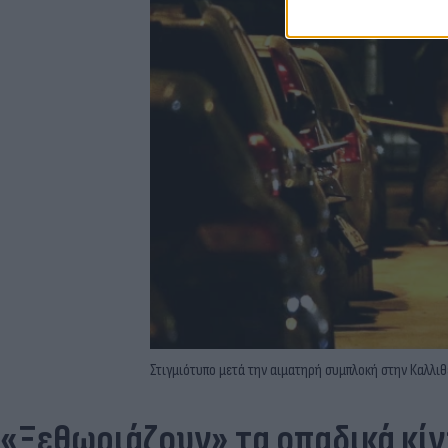
Στιγμιότυπο μετά την αιματηρή συμπλοκή στην Καλλιθ
«Ξεθωριάζουν» τα οπαδικά κί