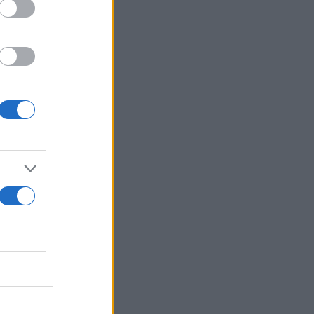
Εκεί,
 του
 από το