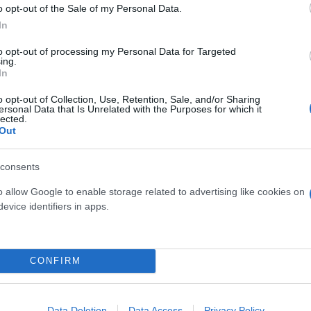
νο.
o opt-out of the Sale of my Personal Data.
In
to opt-out of processing my Personal Data for Targeted
λλά χωρίς μόνιμες αυξήσεις.
ing.
In
ύχους
o opt-out of Collection, Use, Retention, Sale, and/or Sharing
ersonal Data that Is Unrelated with the Purposes for which it
lected.
Out
έπη.
ωρίς αύξηση στη σύνταξη.
consents
τος, αλλά αργή ανακούφιση.
o allow Google to enable storage related to advertising like cookies on
evice identifiers in apps.
ς η πιο δίκαιη και μόνιμη λύση, σε αντίθεση με τ
η.
CONFIRM
Data Deletion
Data Access
Privacy Policy