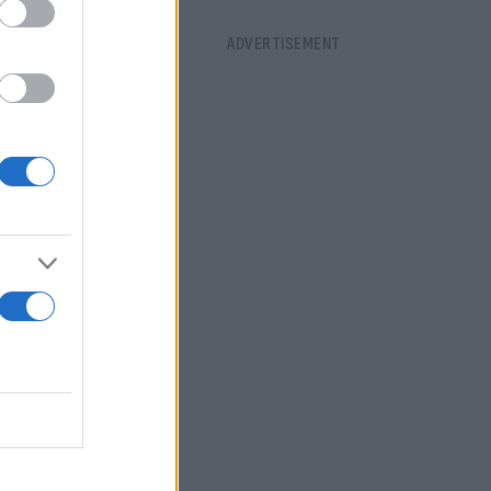
α εφάπαξ