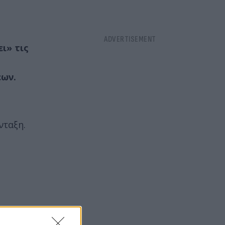
ι» τις
εων.
νταξη.