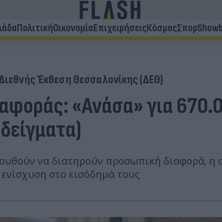
λάδα
Πολιτική
Οικονομία
Επιχειρήσεις
Κόσμος
Σπορ
Showb
Διεθνής Έκθεση Θεσσαλονίκης (ΔΕΘ)
φοράς: «Ανάσα» για 670.0
αδείγματα)
ουθούν να διατηρούν προσωπική διαφορά, η ο
 ενίσχυση στο εισόδημά τους