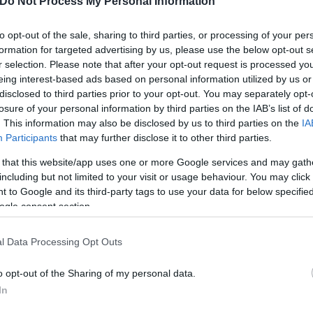
Do Not Process My Personal Information
to opt-out of the sale, sharing to third parties, or processing of your per
formation for targeted advertising by us, please use the below opt-out s
r selection. Please note that after your opt-out request is processed y
eing interest-based ads based on personal information utilized by us or
disclosed to third parties prior to your opt-out. You may separately opt-
losure of your personal information by third parties on the IAB’s list of
. This information may also be disclosed by us to third parties on the
IA
Participants
that may further disclose it to other third parties.
 that this website/app uses one or more Google services and may gath
ην παγίδα του συμψηφισμού.
including but not limited to your visit or usage behaviour. You may click 
 to Google and its third-party tags to use your data for below specifi
ogle consent section.
αι προσωπική διαφορά 42 € → θα δει άμεση αύξηση 
l Data Processing Opt Outs
o opt-out of the Sharing of my personal data.
In