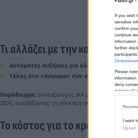
Flash.gr -
If you wish 
sensitive in
confirm you
continue se
information 
Τι αλλάζει με την κατάργηση
further disc
participants
Downstream 
Αυτόματες αυξήσεις για όλους από το 2026.
Please note
Τέλος στο «πάγωμα» των συντάξεων και στ
information 
deny consent
in below Go
Παράδειγμα:
Συνταξιούχος ΙΚΑ με σύνταξη 883 € κ
2026, ανεβάζοντας τη σύνταξη στα 904 €.
Persona
I want t
Το κόστος για το κράτος
Opted 