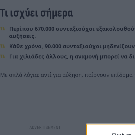
Τι ισχύει σήμερα
Περίπου 670.000 συνταξιούχοι εξακολουθού
αυξήσεις.
Κάθε χρόνο, 90.000 συνταξιούχοι μηδενίζου
Για χιλιάδες άλλους, η αναμονή μπορεί να δι
Με απλά λόγια: αντί για αύξηση, παίρνουν επίδομα