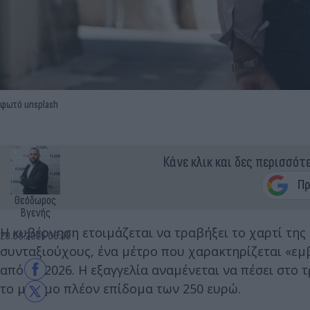
φωτό unsplash
Κάνε κλικ και δες περισσότ
Θεόδωρος
Βγενής
Η κυβέρνηση ετοιμάζεται να τραβήξει το χαρτί τη
20.08.2025 06:45
συνταξιούχους, ένα μέτρο που χαρακτηρίζεται «εμβ
από το 2026. Η εξαγγελία αναμένεται να πέσει στο 
το μόνιμο πλέον επίδομα των 250 ευρώ.