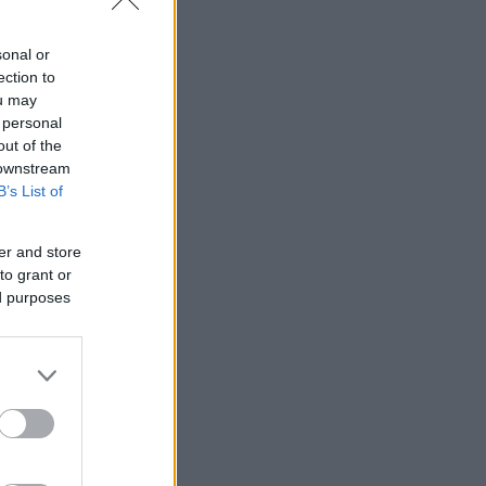
sonal or
ection to
ou may
 personal
out of the
 downstream
B’s List of
er and store
to grant or
ed purposes
+21 € το