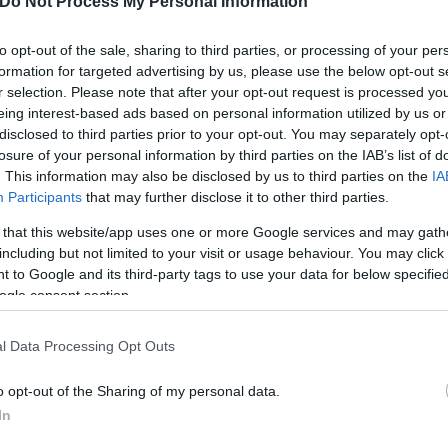
Do Not Process My Personal Information
ννέα δρομολόγια προς νησιωτικούς προορισμούς, εν
to opt-out of the sale, sharing to third parties, or processing of your per
formation for targeted advertising by us, please use the below opt-out s
r selection. Please note that after your opt-out request is processed y
eing interest-based ads based on personal information utilized by us or
ων ΚΤΕΛ Κηφισού, με πάνω από 230 τακτικά δρομολό
disclosed to third parties prior to your opt-out. You may separately opt-
ην κάλυψη της αυξημένης ζήτησης.
losure of your personal information by third parties on the IAB’s list of
. This information may also be disclosed by us to third parties on the
IA
Participants
that may further disclose it to other third parties.
 that this website/app uses one or more Google services and may gath
including but not limited to your visit or usage behaviour. You may click 
 to Google and its third-party tags to use your data for below specifi
ogle consent section.
l Data Processing Opt Outs
o opt-out of the Sharing of my personal data.
In