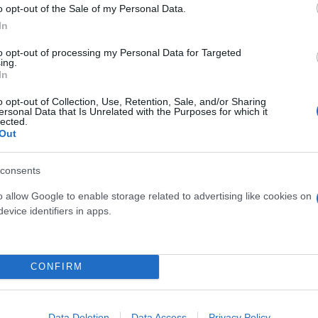
o opt-out of the Sale of my Personal Data.
In
ας, όπου η κίνηση είναι αυξημένη κατά 25%, με περ
to opt-out of processing my Personal Data for Targeted
ing.
In
o opt-out of Collection, Use, Retention, Sale, and/or Sharing
ersonal Data that Is Unrelated with the Purposes for which it
lected.
Out
consents
o allow Google to enable storage related to advertising like cookies on
evice identifiers in apps.
θνικές και αστικά δίκτυα
CONFIRM
ς οδούς και στους βασικούς οδικούς άξονες.
Data Deletion
Data Access
Privacy Policy