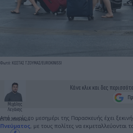
Φωτό: ΚΩΣΤΑΣ ΤΖΟΥΜΑΣ/EUROKINISSI
Κάνε κλικ και δες περισσότ
Μιχάλης
Λεγάκης
Από νωρίς το μεσημέρι της Παρασκευής έχει ξεκινή
29.05.2026 18:14
Πνεύματος
, με τους πολίτες να εκμεταλλεύονται τ