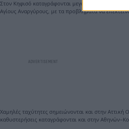
Στον Κηφισό καταγράφονται μεγάλες καθυστερήσει
Αγίους Αναργύρους, με τα προβλήματα να επεκτείνο
Χαμηλές ταχύτητες σημειώνονται και στην Αττική 
καθυστερήσεις καταγράφονται και στην Αθηνών–Κο