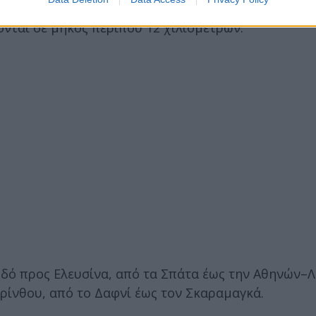
ς στο ρεύμα εξόδου προς Λαμία, από το Φάληρο έω
νται σε μήκος περίπου 12 χιλιομέτρων.
Οδό προς Ελευσίνα, από τα Σπάτα έως την Αθηνών–Λ
ρίνθου, από το Δαφνί έως τον Σκαραμαγκά.