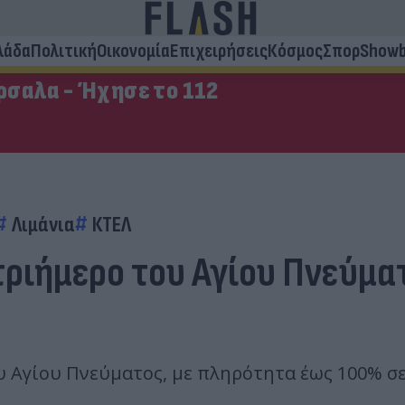
λάδα
Πολιτική
Οικονομία
Επιχειρήσεις
Κόσμος
Σπορ
Showb
σαλα - Ήχησε το 112
Λιμάνια
ΚΤΕΛ
ριήμερο του Αγίου Πνεύματ
υ Αγίου Πνεύματος, με πληρότητα έως 100% σε