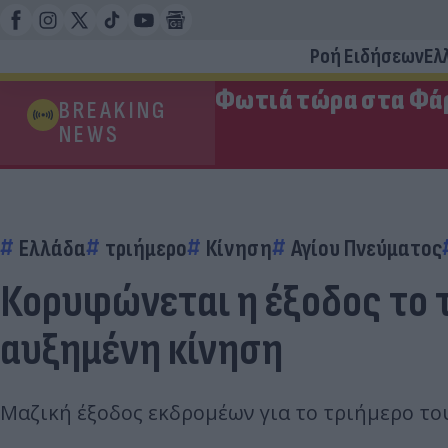
Ροή Ειδήσεων
Ελ
Φωτιά τώρα στα Φάρ
BREAKING
NEWS
Ελλάδα
τριήμερο
Κίνηση
Αγίου Πνεύματος
Κορυφώνεται η έξοδος το τ
αυξημένη κίνηση
Μαζική έξοδος εκδρομέων για το τριήμερο το