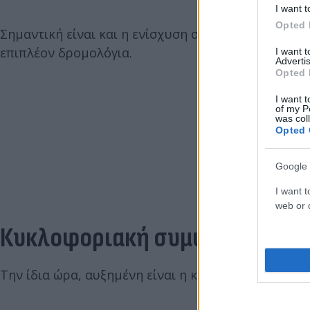
I want t
Opted 
Σημαντική είναι και η ενίσχυση στα ΚΤΕΛ Μακεδονί
επιπλέον δρομολόγια.
I want 
Advertis
Opted 
I want t
of my P
was col
Opted 
Google 
I want t
web or d
Κυκλοφοριακή συμφόρηση σε ε
Την ίδια ώρα, αυξημένη είναι η κίνηση στις εθνικέ