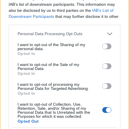
IAB’s list of downstream participants. This information may
also be disclosed by us to third parties on the
IAB’s List of
Downstream Participants
that may further disclose it to other
third parties.
Η ομάδα με την οποία προπονείται ο Έρικσεν [pic]
Please note that this website/app uses one or more Google
Personal Data Processing Opt Outs
Ηλίας
services and may gather and store information including but
25.01.2022 20:14
Λιβάνιος
not limited to your visit or usage behaviour. You may click to
I want to opt-out of the Sharing of my
personal data.
grant or deny consent to Google and its third-party tags to
Opted In
use your data for below specified purposes in below Google
consent section.
I want to opt-out of the Sale of my
Personal Data.
Opted In
I want to opt-out of processing my
Personal Data for Targeted Advertising.
Opted In
I want to opt-out of Collection, Use,
Retention, Sale, and/or Sharing of my
Personal Data that Is Unrelated with the
Purposes for which it was collected.
Opted Out
Επιστρέφει στην Premier League ο Έρικσεν