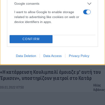
Ηλίας
Google consents
17.01.2022 15:29
Λιβάνιος
I want to allow Google to enable storage
related to advertising like cookies on web or
device identifiers in apps.
CONFIRM
Data Deletion
Data Access
Privacy Policy
«Η κατάρρευση Κουλιμπαλί έμοιαζε μ' αυτή του
Έρικσεν», υποστηρίζουν γιατροί στο Κατάρ
Ηλίας
09.01.2022 07:50
Λιβάνιος