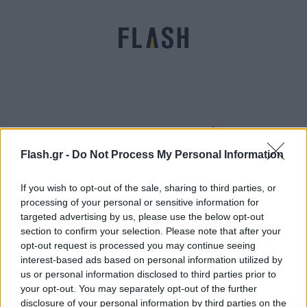
Ο Έρικσεν… επέστρεψε: Εξαιρετική εμφάνιση με
ασίστ σε φιλικό κόντρα στη Ρέιντζερς!
Flash.gr -
Do Not Process My Personal Information
Ηλίας
22.02.2022 08:00
Λιβάνιος
If you wish to opt-out of the sale, sharing to third parties, or
processing of your personal or sensitive information for
targeted advertising by us, please use the below opt-out
section to confirm your selection. Please note that after your
opt-out request is processed you may continue seeing
interest-based ads based on personal information utilized by
us or personal information disclosed to third parties prior to
your opt-out. You may separately opt-out of the further
disclosure of your personal information by third parties on the