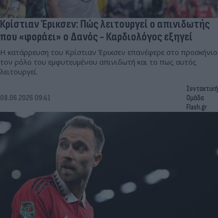
Κρίστιαν Έρικσεν: Πώς λειτουργεί ο απινιδωτής
που «φοράει» ο Δανός - Καρδιολόγος εξηγεί
Η κατάρρευση του Κρίστιαν Έρικσεν επανέφερε στο προσκήνιο
τον ρόλο του εμφυτευμένου απινιδωτή και το πως αυτός
λειτουργεί.
Συντακτική
08.06.2026 09:41
Ομάδα
Flash.gr