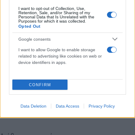
Δέκα χρόνια μετά, σίγουρα ο Μπράιντον πήρε την
απάντησή του και ξανα βρεθήκαν στην αίθουσα με
I want to opt-out of Collection, Use,
Retention, Sale, and/or Sharing of my
τα τρόπαια του συλλόγου της.
Personal Data that Is Unrelated with the
Purposes for which it was collected.
Opted Out
Pep e Braydon, 10 anos depois 🚖
Google consents
I want to allow Google to enable storage
PS: onde será que o Pep guarda tanto troféu? 🏆
related to advertising like cookies on web or
pic.twitter.com/jsjzCqwlc7
device identifiers in apps.
— Manchester City (@ManCityPT)
May 28, 2026
CONFIRM
Κάνε κλικ και δες περισσότερο
Flash.gr
στην αναζήτηση της
Google
Data Deletion
Data Access
Privacy Policy