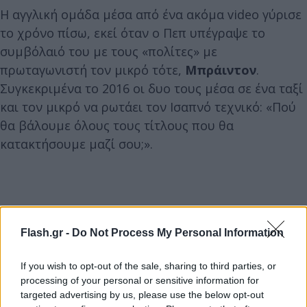
Η αγγλική ομάδα μέσα από ένα ακόμα video γύρισε
το χρόνο πίσω, εκεί όταν ο Πεπ υπέγραψε το
συμβόλαιό του με τους «πολίτες» με
πρωταγωνιστή τον μικρό τότε,
Μπράιντον
.
Συγκεκριμένα το 2016 οι δυο τους μέσα σε ένα ταξί
και τον μικρό να ρωτάει τον Ισαπνό τεχνικό: «Πού
θα βάλουμε όλους τους τίτλους που θα
κατακτήσουμε μαζί σου;».
Flash.gr -
Do Not Process My Personal Information
If you wish to opt-out of the sale, sharing to third parties, or
processing of your personal or sensitive information for
targeted advertising by us, please use the below opt-out