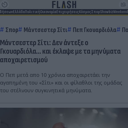
ιδήσεων
Ελλάδα
Πολιτική
Οικονομία
Επιχειρήσεις
Κόσμος
Σπορ
Showbiz
Weekend
Σπορ
Μάντσεστερ Σίτι
Πεπ Γκουαρδιόλα
Π
Μάντσεστερ Σίτι: Δεν άντεξε ο
Γκουαρδιόλα... και έκλαψε με τα μηνύματα
αποχαιρετισμού
Ο Πεπ μετά απο 10 χρόνια αποχαιρετάει την
αγαπημένη του «Σίτι» και οι φίλαθλοι της ομάδας
του στέλνουν συγκινητικά μηνύματα.