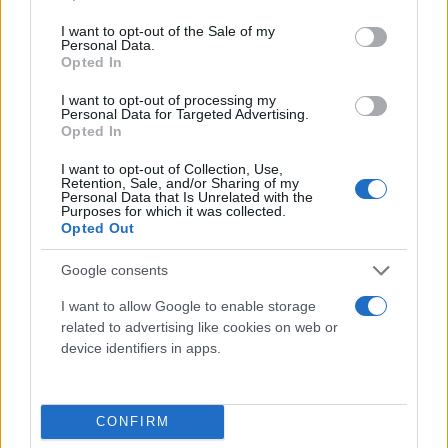
use your data for below specified purposes in below Google
consent section.
Το Δημοτικό Συμβούλιο Μήλου αποφασίζει
I want to opt-out of the Sale of my
Personal Data.
ομόφωνα αρνητικά επί της Μελέτης
Opted In
Περιβαλλοντικών Επιπτώσεων για το έργο White
I want to opt-out of processing my
Coast, ξενοδοχειακής μονάδας 5 αστέρων,
Personal Data for Targeted Advertising.
Opted In
συνολικής δυναμικότητας 271 κλινών.
I want to opt-out of Collection, Use,
Retention, Sale, and/or Sharing of my
2024 – 2025
Personal Data that Is Unrelated with the
Purposes for which it was collected.
Opted Out
Ο Δήμος αποστέλλει σειρά εγγράφων και
Google consents
αιτημάτων προς το Υπουργείο Περιβάλλοντος και
I want to allow Google to enable storage
Ενέργειας, την Αποκεντρωμένη Διοίκηση Αιγαίου,
related to advertising like cookies on web or
την Περιφέρεια Νοτίου Αιγαίου, την ΥΔΟΜ Μήλου,
device identifiers in apps.
την Κτηματική Υπηρεσία Πειραιά, καθώς και προς
άλλες συναρμόδιες υπηρεσίες, ζητώντας:
CONFIRM