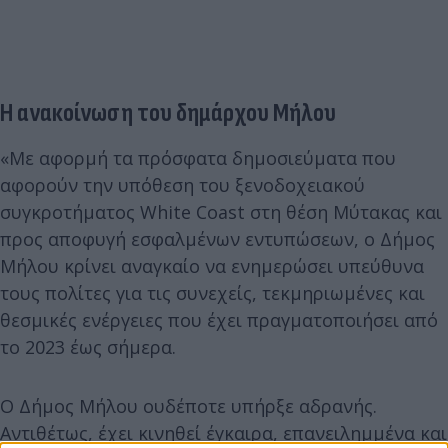
Η ανακοίνωση του δημάρχου Μήλου
«Με αφορμή τα πρόσφατα δημοσιεύματα που
αφορούν την υπόθεση του ξενοδοχειακού
συγκροτήματος White Coast στη θέση Μύτακας και
προς αποφυγή εσφαλμένων εντυπώσεων, ο Δήμος
Μήλου κρίνει αναγκαίο να ενημερώσει υπεύθυνα
τους πολίτες για τις συνεχείς, τεκμηριωμένες και
θεσμικές ενέργειες που έχει πραγματοποιήσει από
το 2023 έως σήμερα.
Ο Δήμος Μήλου ουδέποτε υπήρξε αδρανής.
Αντιθέτως, έχει κινηθεί έγκαιρα, επανειλημμένα και