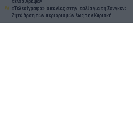
τελεσίγραφα»
«Τελεσίγραφο» Ισπανίας στην Ιταλία για τη Σένγκεν:
Ζητά άρση των περιορισμών έως την Κυριακή