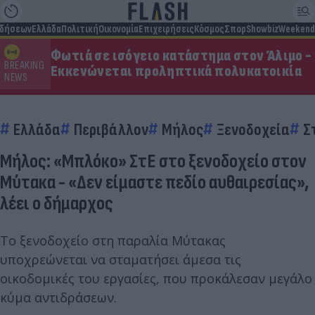
ιδήσεων
Ελλάδα
Πολιτική
Οικονομία
Επιχειρήσεις
Κόσμος
Σπορ
Showbiz
Weekend
Φωτιά σε ισόγειο κατάστημα στον Άλιμο -
BREAKING
Εκκενώνεται προληπτικά πολυκατοικία
NEWS
Ελλάδα
Περιβάλλον
Μήλος
Ξενοδοχεία
Σ
Μήλος: «Μπλόκο» ΣτΕ στο ξενοδοχείο στον
Μύτακα - «Δεν είμαστε πεδίο αυθαιρεσίας»,
λέει ο δήμαρχος
Το ξενοδοχείο στη παραλία Μύτακας
υποχρεώνεται να σταματήσει άμεσα τις
οικοδομικές του εργασίες, που προκάλεσαν μεγάλο
κύμα αντιδράσεων.