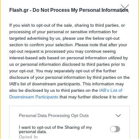
με κάθε νόμιμο μέσο, με μοναδικό στόχο την
Flash.gr -
Do Not Process My Personal Information
προστασία του φυσικού περιβάλλοντος, της
νομιμότητας και του δημοσίου συμφέροντος.
If you wish to opt-out of the sale, sharing to third parties, or
processing of your personal or sensitive information for
Χρονολόγιο βασικών ενεργειών του Δήμου Μήλου:
targeted advertising by us, please use the below opt-out
section to confirm your selection. Please note that after your
Δεκέμβριος 2023
opt-out request is processed you may continue seeing
interest-based ads based on personal information utilized by
us or personal information disclosed to third parties prior to
Η Επιτροπή Περιβάλλοντος και Ποιότητας Ζωής
your opt-out. You may separately opt-out of the further
του Δήμου Μήλου γνωμοδοτεί αρνητικά για την
disclosure of your personal information by third parties on the
IAB’s list of downstream participants. This information may
έκδοση οικοδομικών αδειών μεγάλων τουριστικών
also be disclosed by us to third parties on the
IAB’s List of
καταλυμάτων στο νησί, επισημαίνοντας ότι
Downstream Participants
that may further disclose it to other
βρίσκεται σε εξέλιξη η διαδικασία εκπόνησης και
third parties.
έγκρισης του ΣΧΟΟΑΠ Μήλου.
Please note that this website/app uses one or more Google
Personal Data Processing Opt Outs
services and may gather and store information including but
not limited to your visit or usage behaviour. You may click to
I want to opt-out of the Sharing of my
Ιανουάριος 2024
personal data.
grant or deny consent to Google and its third-party tags to
Opted In