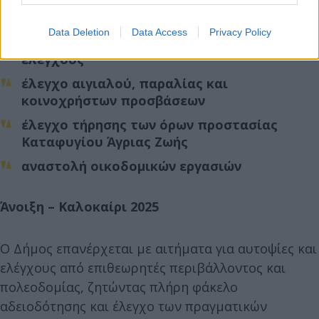
έλεγχο νομιμότητας των διοικητικών
πράξεων
Data Deletion
Data Access
Privacy Policy
περιβαλλοντικούς και πολεοδομικούς
ελέγχους
έλεγχο αιγιαλού, παραλίας και
κοινοχρήστων προσβάσεων
έλεγχο τήρησης των όρων προστασίας
Καταφυγίου Άγριας Ζωής
αναστολή οικοδομικών εργασιών
Άνοιξη – Καλοκαίρι 2025
Ο Δήμος επανέρχεται με αιτήματα για αυτοψίες και
ελέγχους από επιθεωρητές περιβάλλοντος και
πολεοδομίας, ζητώντας πλήρη φάκελο
αδειοδότησης και έλεγχο των πραγματικών