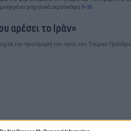
 προηγμένα μαχητικά αεροσκάφη
F-35
.
ου αρέσει το Ιράν»
οιχτά την προτίμησή του προς τον Τούρκο Πρόεδρο