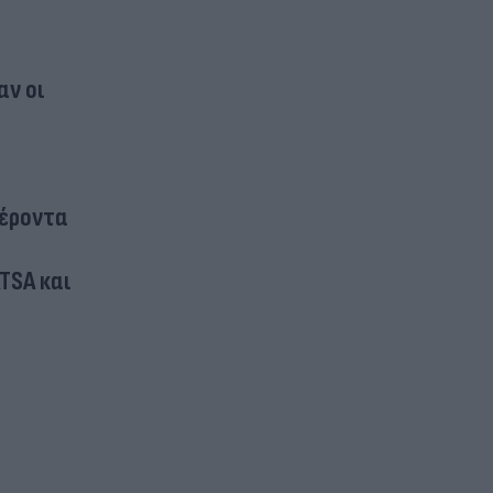
αν οι
φέροντα
ATSA και