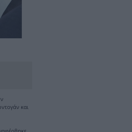
ων
ρντογάν και
αναφέρθηκε