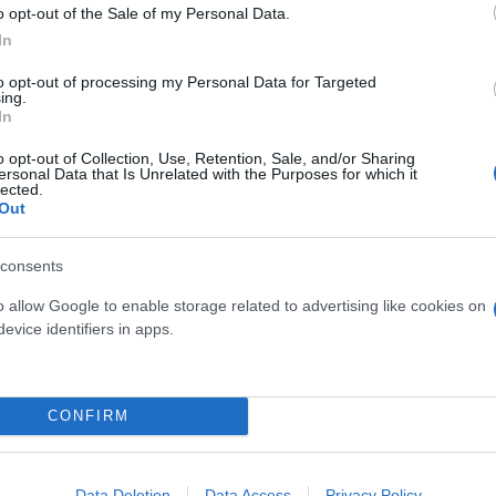
ή η Τουρκία είναι μια πολύ ισχυρή στρατιωτική δύ
o opt-out of the Sale of my Personal Data.
In
to opt-out of processing my Personal Data for Targeted
ing.
In
o opt-out of Collection, Use, Retention, Sale, and/or Sharing
ersonal Data that Is Unrelated with the Purposes for which it
lected.
Out
consents
o allow Google to enable storage related to advertising like cookies on
evice identifiers in apps.
CONFIRM
ο κομμάτι των F-35, βάζουν «φωτιά» στο πολιτικό σ
όμενη μέρα των εξοπλιστικών και των συμμαχιών σ
Data Deletion
Data Access
Privacy Policy