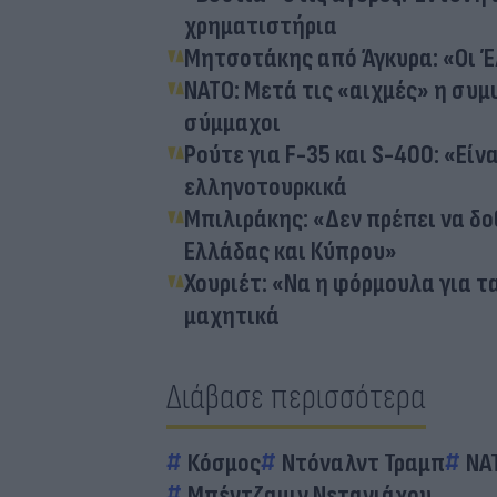
χρηματιστήρια
Μητσοτάκης από Άγκυρα: «Οι Έ
NATO: Μετά τις «αιχμές» η συ
σύμμαχοι
Ρούτε για F-35 και S-400: «Εί
ελληνοτουρκικά
Μπιλιράκης: «Δεν πρέπει να δο
Ελλάδας και Κύπρου»
Χουριέτ: «Να η φόρμουλα για τα
μαχητικά
Διάβασε περισσότερα
Κόσμος
Ντόναλντ Τραμπ
ΝΑ
Μπέντζαμιν Νετανιάχου