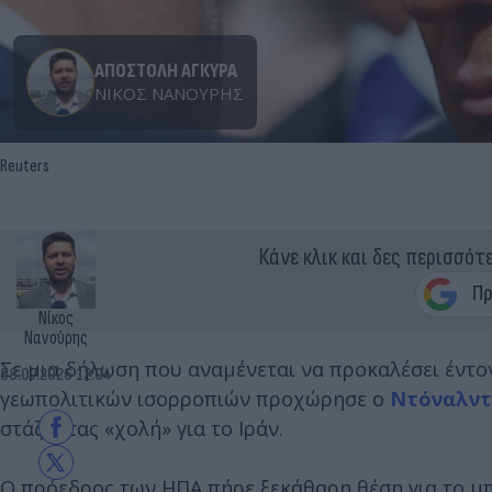
ΑΠΟΣΤΟΛΗ ΑΓΚΥΡΑ
ΝΊΚΟΣ ΝΑΝΟΎΡΗΣ
Reuters
Κάνε κλικ και δες περισσότ
Νίκος
Νανούρης
Σε μια δήλωση που αναμένεται να προκαλέσει έντο
08.07.2026 12:04
γεωπολιτικών ισορροπιών προχώρησε ο
Ντόναλντ
στάζοντας «χολή» για το Ιράν.
Ο πρόεδρος των ΗΠΑ πήρε ξεκάθαρη θέση για το μπ