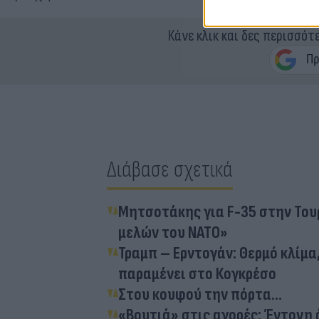
Κάνε κλικ και δες περισσότ
Διάβασε σχετικά
Μητσοτάκης για F-35 στην Του
μελών του ΝΑΤΟ»
Τραμπ – Ερντογάν: Θερμό κλίμα
παραμένει στο Κογκρέσο
Στου κουφού την πόρτα…
«Βουτιά» στις αγορές: Έντονη