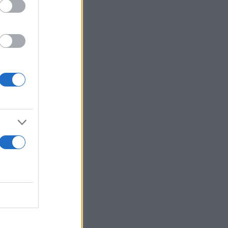
ναμη. Τώρα
κηνικό,
την ευρύτερη