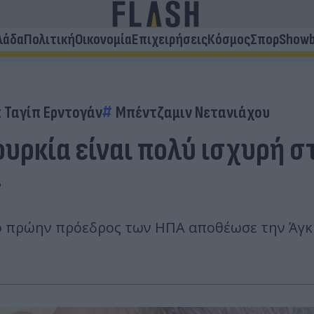
λάδα
Πολιτική
Οικονομία
Επιχειρήσεις
Κόσμος
Σπορ
Showb
 Ταγίπ Ερντογάν
Μπέντζαμιν Νετανιάχου
ουρκία είναι πολύ ισχυρή 
»
ο πρώην πρόεδρος των ΗΠΑ αποθέωσε την Άγκυ