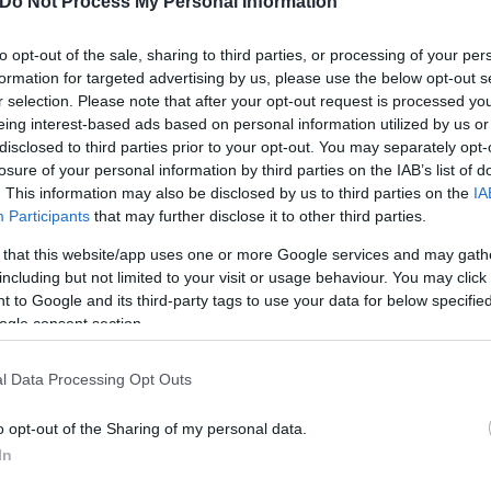
Do Not Process My Personal Information
to opt-out of the sale, sharing to third parties, or processing of your per
formation for targeted advertising by us, please use the below opt-out s
αρέσουν μερικοί από αυτούς, υπήρχαν πολύ πιο έξυ
r selection. Please note that after your opt-out request is processed y
, ανέφερε χαρακτηριστικά.
eing interest-based ads based on personal information utilized by us or
disclosed to third parties prior to your opt-out. You may separately opt-
losure of your personal information by third parties on the IAB’s list of
 στρατιωτική δύναμη, τώρα παίρνει και τα F-35»
. This information may also be disclosed by us to third parties on the
IA
Participants
that may further disclose it to other third parties.
 that this website/app uses one or more Google services and may gath
including but not limited to your visit or usage behaviour. You may click 
 to Google and its third-party tags to use your data for below specifi
ια την Τουρκία
ogle consent section.
μα και προς τον Μπενιαμίν Νετανιάχου, εκφράζοντ
l Data Processing Opt Outs
 στην Άγκυρα, ενώ υπογράμμισε τη στρατιωτική ισχ
o opt-out of the Sharing of my personal data.
σει αυτό που λέει ο Μπίμπι για την Τουρκία και το
In
, και ο Νετανιάχου δεν συμπαθεί τον Ερντογάν. Είν