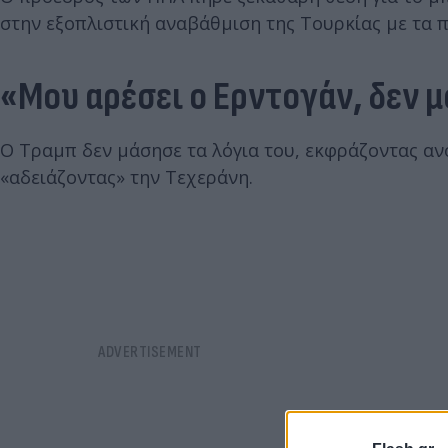
στην εξοπλιστική αναβάθμιση της Τουρκίας με τα
«Μου αρέσει ο Ερντογάν, δεν μ
Ο Τραμπ δεν μάσησε τα λόγια του, εκφράζοντας αν
«αδειάζοντας» την Τεχεράνη.