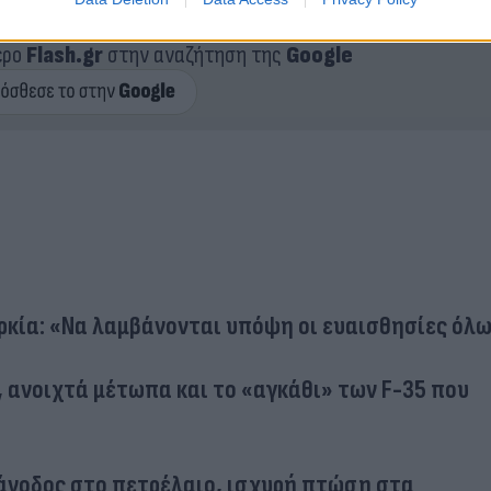
ερο
Flash.gr
στην αναζήτηση της
Google
ρκία: «Να λαμβάνονται υπόψη οι ευαισθησίες όλ
, ανοιχτά μέτωπα και το «αγκάθι» των F-35 που
 άνοδος στο πετρέλαιο, ισχυρή πτώση στα