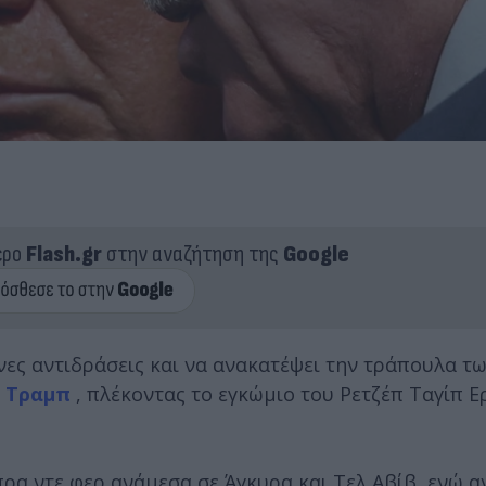
ερο
Flash.gr
στην αναζήτηση της
Google
νες αντιδράσεις και να ανακατέψει την τράπουλα τ
 Τραμπ
, πλέκοντας το εγκώμιο του Ρετζέπ Ταγίπ Ε
ρα ντε φερ ανάμεσα σε Άγκυρα και Τελ Αβίβ, ενώ 