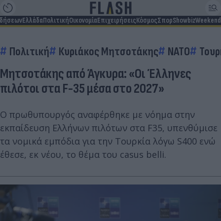
ιδήσεων
Ελλάδα
Πολιτική
Οικονομία
Επιχειρήσεις
Κόσμος
Σπορ
Showbiz
Weekend
Πολιτική
Κυριάκος Μητσοτάκης
ΝΑΤΟ
Τουρ
Μητσοτάκης από Άγκυρα: «Οι Έλληνες
πιλότοι στα F-35 μέσα στο 2027»
O πρωθυπουργός αναφέρθηκε με νόημα στην
εκπαίδευση Ελλήνων πιλότων στα F35, υπενθύμισε
τα νομικά εμπόδια για την Τουρκία λόγω S400 ενώ
έθεσε, εκ νέου, το θέμα του casus belli.