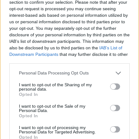
section to confirm your selection. Please note that after your
opt-out request is processed you may continue seeing
interest-based ads based on personal information utilized by
us or personal information disclosed to third parties prior to
your opt-out. You may separately opt-out of the further
disclosure of your personal information by third parties on the
IAB’s list of downstream participants. This information may
Ο πρωθυπουργός δήλωσε ότι η Ελλάδα έχει ήδη
also be disclosed by us to third parties on the
IAB’s List of
ξεπεράσει τον στόχο του 3,5% του ΑΕΠ σε
Downstream Participants
that may further disclose it to other
third parties.
αμυντικές δαπάνες που το ΝΑΤΟ έχει θέσει για το
2035, τονίζοντας πως «βρισκόμαστε ήδη εκεί που
Please note that this website/app uses one or more Google
Personal Data Processing Opt Outs
services and may gather and store information including but
άλλες ευρωπαϊκές χώρες ελπίζουν να βρεθούν».
not limited to your visit or usage behaviour. You may click to
I want to opt-out of the Sharing of my
Υπογράμμισε την ανάγκη ενίσχυσης του
personal data.
grant or deny consent to Google and its third-party tags to
Opted In
ευρωπαϊκού πυλώνα της Συμμαχίας ως «συνθήκη
use your data for below specified purposes in below Google
consent section.
επιβίωσης» και ανέφερε τη σύνδεσή του με την
I want to opt-out of the Sale of my
Personal Data.
ενεργοποίηση της ρήτρας αμοιβαίας συνδρομής
Opted In
του άρθρου 42 παρ. 7 της Ευρωπαϊκής Συνθήκης.
I want to opt-out of processing my
Personal Data for Targeted Advertising.
Opted In