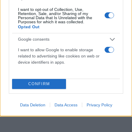
Ορμούζ και τιμές πετρελαίου
I want to opt-out of Collection, Use,
Retention, Sale, and/or Sharing of my
Ο Μητσοτάκης δήλωσε ότι η άνοδος των τιμών
Personal Data that Is Unrelated with the
Purposes for which it was collected.
πετρελαίου τον προβληματίζει, την εκτιμά όμως
Opted Out
προσωρινή, καθώς παρακολουθεί τις τιμές «σε
ορίζοντα εβδομάδων ή μηνών» και βλέπει
Google consents
καθοδική τάση. Ανέφερε πως η Ελλάδα, ως
I want to allow Google to enable storage
«παγκόσμια ναυτική υπερδύναμη» και
related to advertising like cookies on web or
συμμετέχουσα στην επιχείρηση «Ασπίδες» στην
device identifiers in apps.
Ερυθρά Θάλασσα, θα ήταν παρούσα και σε
αντίστοιχη επιχείρηση προστασίας της
CONFIRM
ναυσιπλοΐας στα στενά του Ορμούζ εφόσον της
ζητηθεί, χωρίς κάτι τέτοιο να συζητείται προς το
παρόν.
Data Deletion
Data Access
Privacy Policy