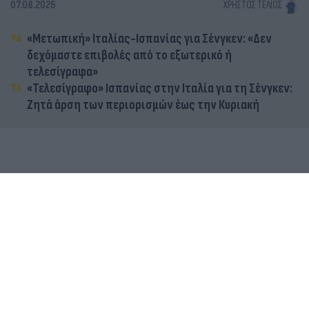
07.08.2026
ΧΡΉΣΤΟΣ ΤΈΛΙΟΣ
«Μετωπική» Ιταλίας-Ισπανίας για Σένγκεν: «Δεν
δεχόμαστε επιβολές από το εξωτερικό ή
τελεσίγραφα»
«Τελεσίγραφο» Ισπανίας στην Ιταλία για τη Σένγκεν:
Ζητά άρση των περιορισμών έως την Κυριακή