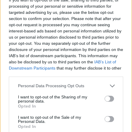
αλλαγές να οδηγούν και τους
υπαξιωματικούς
σε
processing of your personal or sensitive information for
υψηλότερους μισθούς και συντάξεις.
targeted advertising by us, please use the below opt-out
section to confirm your selection. Please note that after your
opt-out request is processed you may continue seeing
Μέριμνα για τα στελέχη
interest-based ads based on personal information utilized by
us or personal information disclosed to third parties prior to
Ανακοινώθηκε το
μεγαλύτερο οικιστικό
your opt-out. You may separately opt-out of the further
πρόγραμμα
του νεοελληνικού κράτους,
disclosure of your personal information by third parties on the
χρηματοδοτούμενο από το εξοπλιστικό
IAB’s list of downstream participants. This information may
also be disclosed by us to third parties on the
IAB’s List of
πρόγραμμα, με στόχο «κάθε στέλεχος όταν
Downstream Participants
that may further disclose it to other
μετατίθεται να έχει ένα κλειδί για σπίτι». Επιπλέον,
third parties.
προβλέπεται:
Please note that this website/app uses one or more Google
Personal Data Processing Opt Outs
services and may gather and store information including but
Πρόγραμμα βρεφονηπιακών σταθμών.
not limited to your visit or usage behaviour. You may click to
I want to opt-out of the Sharing of my
personal data.
grant or deny consent to Google and its third-party tags to
Opted In
Ανάπτυξη των παραθεριστικών κέντρων.
use your data for below specified purposes in below Google
consent section.
Εκπτωτικές προσφορές στα στρατιωτικά
I want to opt-out of the Sale of my
Personal Data.
πρατήρια.
Opted In