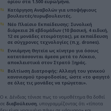
ορίου στα 1.500 ευρώ/μήνα.
Κατάργηση Αναβολών
για υποψήφιους
βουλευτές/ευρωβουλευτές.
Νέο Πλαίσιο Εκπαίδευσης
: Συνολική
διάρκεια 26 εβδομάδων (10 βασική, 4 ειδική,
12 σε μονάδες ετοιμότητας), με εκπαίδευση
σε σύγχρονες τεχνολογίες (π.χ. drones).
Εννιάμηνη Θητεία
ως κίνητρο για όσους
κατατάσσονται άμεσα μετά το Λύκειο,
αποκλειστικά στον Στρατό Ξηράς.
Βελτίωση Διατροφής
: Αλλαγή του γενικού
κανονισμού τροφοδοσίας, ώστε «το φαγητό
σε όλες τις μονάδες να τρώγεται».
Ο κ. Δένδιας τόνισε πως το νομοθέτημα θα δοθεί
σε
διαβούλευση
, υπογραμμίζοντας ότι «τίποτα
δεν είναι γραμμένο πάνω σε μάρμαρο» και