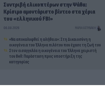
Συντριβή ελικοπτέρων στην Ψάθα:
Κρίσιμο αμοντάριστο βίντεο στα χέρια
του «ελληνικού FBI»
06.08.2026
ΜΑΡΊΑ ΚΑΤΡΙΝΆΚΗ
«Να αποκαλυφθεί η αλήθεια»: Στη Δικαιοσύνη η
οικογένεια του Έλληνα πιλότου που έχασε τη ζωή του
Στον εισαγγελέα η οικογένεια του Έλληνα χειριστή
του Bell: Παράσταση προς υποστήριξη της
κατηγορίας