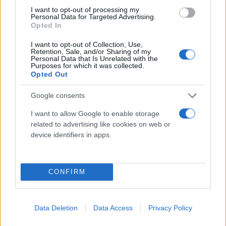
I want to opt-out of processing my
Νέα θητεία και ενεργός εφεδρεία
Personal Data for Targeted Advertising.
Opted In
Ο Υπουργός έβαλε
«φρένο»
στην «κοπάνα» και τις
I want to opt-out of Collection, Use,
Retention, Sale, and/or Sharing of my
αθρόες αναβολές, κάνοντας λόγο για «φάμπρικα»
Personal Data that Is Unrelated with the
ψυχολογικών προβλημάτων και αυστηροποιώντας
Purposes for which it was collected.
Opted Out
το πλαίσιο χορήγησης αναβολών, ακόμη και για
κατοίκους εξωτερικού.
Google consents
I want to allow Google to enable storage
related to advertising like cookies on web or
device identifiers in apps.
CONFIRM
Data Deletion
Data Access
Privacy Policy