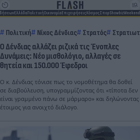
ιδήσεων
Ελλάδα
Πολιτική
Οικονομία
Επιχειρήσεις
Κόσμος
Σπορ
Showbiz
Weekend
Πολιτική
Νίκος Δένδιας
Στρατός
Στρατιωτ
Ο Δένδιας αλλάζει ριζικά τις Ένοπλες
Δυνάμεις: Νέο μισθολόγιο, αλλαγές σε
θητεία και 150.000 Έφεδροι
Ο κ. Δένδιας τόνισε πως το νομοθέτημα θα δοθεί
σε διαβούλευση, υπογραμμίζοντας ότι «τίποτα δεν
είναι γραμμένο πάνω σε μάρμαρο» και δηλώνοντας
έτοιμος για ανοιχτό διάλογο.