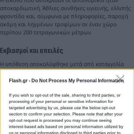
αποκαρδιωτική. Άθλιες συνθήκες υγιεινής, ελλιπής
φροντίδα και, σύμφωνα με πληροφορίες, παροχή
ακόμη και ληγμένων τροφίμων σε έναν χώρο
περίπου 200 τετραγωνικών μέτρων.
Εκβιασμοί και απειλές
Η υπόθεση αποκαλύφθηκε μετά από καταγγελία
κόρης μίας εκ των ηλικιωμένων, η οποία είχε
συμφωνήσει να καταβάλλει 650 ευρώ μηνιαίως για
Flash.gr -
Do Not Process My Personal Information
τη φιλοξενία της μητέρας της. Ωστόσο, η 72χρονη
φέρεται να απαίτησε επιπλέον 2.000 ευρώ,
If you wish to opt-out of the sale, sharing to third parties, or
processing of your personal or sensitive information for
απειλώντας ότι σε διαφορετική περίπτωση θα την
targeted advertising by us, please use the below opt-out
εγκαταλείψει «σε κάδο απορριμμάτων». Οι απειλές,
section to confirm your selection. Please note that after your
μάλιστα, φέρονται να ενισχύθηκαν από ανώνυμη
opt-out request is processed you may continue seeing
interest-based ads based on personal information utilized by
τηλεφωνική κλήση άνδρα.
us or personal information disclosed to third parties prior to