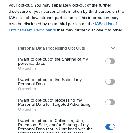
your opt-out. You may separately opt-out of the further
disclosure of your personal information by third parties on the
IAB’s list of downstream participants. This information may
also be disclosed by us to third parties on the
IAB’s List of
Downstream Participants
that may further disclose it to other
third parties.
Please note that this website/app uses one or more Google
Personal Data Processing Opt Outs
services and may gather and store information including but
not limited to your visit or usage behaviour. You may click to
I want to opt-out of the Sharing of my
personal data.
grant or deny consent to Google and its third-party tags to
Opted In
use your data for below specified purposes in below Google
consent section.
I want to opt-out of the Sale of my
Personal Data.
Opted In
I want to opt-out of processing my
Personal Data for Targeted Advertising.
Opted In
I want to opt-out of Collection, Use,
Retention, Sale, and/or Sharing of my
Personal Data that Is Unrelated with the