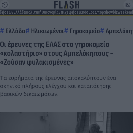
ιδήσεων
Ελλάδα
Πολιτική
Οικονομία
Επιχειρήσεις
Κόσμος
Σπορ
Showbiz
Weekend
Ελλάδα
Ηλικιωμένοι
Γηροκομείο
Αμπελόκη
Οι έρευνες της ΕΛΑΣ στο γηροκομείο
«κολαστήριο» στους Αμπελόκηπους -
«Ζούσαν φυλακισμένες»
Τα ευρήματα της έρευνας αποκαλύπτουν ένα
σκηνικό πλήρους ελέγχου και καταπάτησης
βασικών δικαιωμάτων.