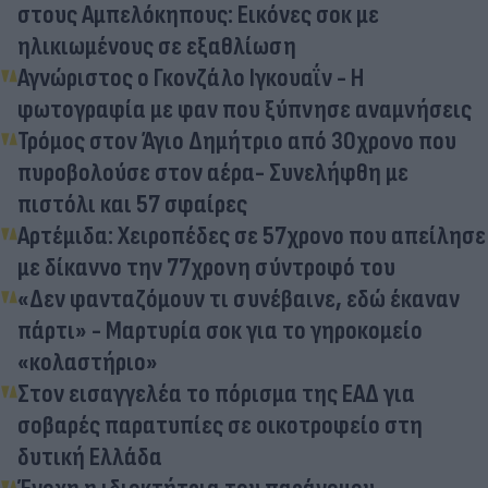
στους Αμπελόκηπους: Εικόνες σοκ με
ηλικιωμένους σε εξαθλίωση
Αγνώριστος ο Γκονζάλο Ιγκουαΐν - Η
φωτογραφία με φαν που ξύπνησε αναμνήσεις
Τρόμος στον Άγιο Δημήτριο από 30χρονο που
πυροβολούσε στον αέρα- Συνελήφθη με
πιστόλι και 57 σφαίρες
Αρτέμιδα: Χειροπέδες σε 57χρονο που απείλησε
με δίκαννο την 77χρονη σύντροφό του
«Δεν φανταζόμουν τι συνέβαινε, εδώ έκαναν
πάρτι» - Μαρτυρία σοκ για το γηροκομείο
«κολαστήριο»
Στον εισαγγελέα το πόρισμα της ΕΑΔ για
σοβαρές παρατυπίες σε οικοτροφείο στη
δυτική Ελλάδα