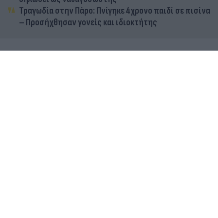
Τραγωδία στην Πάρο: Πνίγηκε 4χρονο παιδί σε πισίνα
– Προσήχθησαν γονείς και ιδιοκτήτης