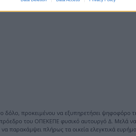
ό, σημαίνει ότι δεν υπήρχε λόγος να γίνει ένσταση…
ο δόλο, προκειμένου να εξυπηρετήσει ψηφοφόρο τ
ν πρόεδρο του ΟΠΕΚΕΠΕ φυσικό αυτουργό Δ. Μελά ν
ι να παρακάμψει πλήρως τα οικεία ελεγκτικά ευρήμ