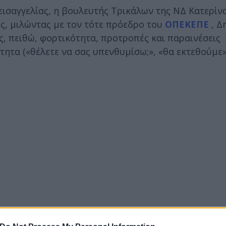
ισαγγελίας, η βουλευτής Τρικάλων της ΝΔ Κατερίν
ς, μιλώντας με τον τότε πρόεδρο του
ΟΠΕΚΕΠΕ
, Δ
, πειθώ, φορτικότητα, προτροπές και παραινέσεις
τητα («θέλετε να σας υπενθυμίσω;», «θα εκτεθούμε»