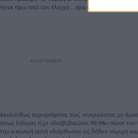
έγινε πριν από τον έλεγχο… άρα αν έγινε όντως, αυτ
Ακολούθως περιγράφεται πως «ενεργώντας με άμεσ
όπως δήλωσε είχε «διαβεβαιώσει 99,9%» πίεσε το
την εικονική αυτή «διόρθωση» ως δήθεν νόμιμη κα