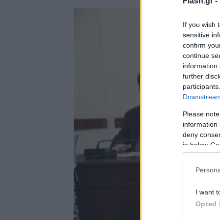
Flash.gr -
If you wish 
sensitive in
confirm you
continue se
information 
further disc
participants
Downstream 
Please note
information 
deny consent
in below Go
Persona
I want t
Opted 