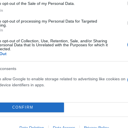
o opt-out of the Sale of my Personal Data.
In
to opt-out of processing my Personal Data for Targeted
ing.
In
o opt-out of Collection, Use, Retention, Sale, and/or Sharing
ersonal Data that Is Unrelated with the Purposes for which it
νεχίσει να λαμβάνει επιδοτήσεις, παρόλο που το σ
lected.
Out
 Αποτέλεσμα, ήταν, σύμφωνα με το πόρισμα, ο συγ
ποσό των 27.800,16 ευρώ για το έτος 2021, αλλά να
consents
υς και κατά τα επόμενα έτη (2022 - 2024) προκαλώ
ρώ στην περιουσία της ΕΕ και του Ελληνικού Δημοσί
o allow Google to enable storage related to advertising like cookies on
evice identifiers in apps.
στα: «γνώριζε τον παράνομο και δόλιο χαρακτήρα 
πό την παραδοχή της ότι υφίσταται κίνδυνος αποκά
CONFIRM
 της ότι η “τακτοποίηση” του παραγωγού Α. Μπ. Βασ
υ στην Κτηνιατρική βάση δεδομένων. Η βουλευτής λ
ν ημερομηνία… έτσι ώστε που φαίνεται, ότι η μείω
Data Deletion
Data Access
Privacy Policy