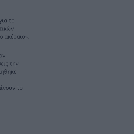
για το
τικών
ο ακέραιο».
ον
εις την
λήθηκε
αίνουν το