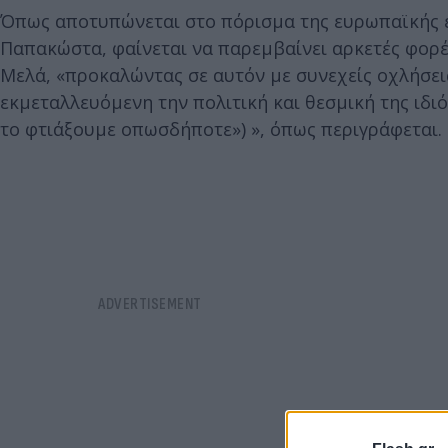
Όπως αποτυπώνεται στο πόρισμα της ευρωπαϊκής ε
Παπακώστα, φαίνεται να παρεμβαίνει αρκετές φορέ
Μελά, «προκαλώντας σε αυτόν με συνεχείς οχλήσεις
εκμεταλλευόμενη την πολιτική και θεσμική της ιδιό
το φτιάξουμε οπωσδήποτε») », όπως περιγράφεται.