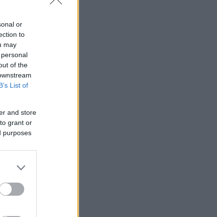
sonal or
ection to
ou may
 personal
out of the
 downstream
B’s List of
er and store
to grant or
ed purposes