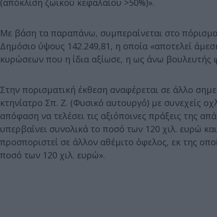
(απόκλιση ζωικού κεφαλαίου >50%)».
Με βάση τα παραπάνω, συμπεραίνεται στο πόρισμα 
Δημόσιο ύψους 142.249,81, η οποία «αποτελεί άμεσ
κυρώσεων που η ίδια αξίωσε, η ως άνω βουλευτής φ
Στην πορισματική έκθεση αναφέρεται σε άλλο σημε
κτηνίατρο Σπ. Ζ. (Φυσικό αυτουργό) με συνεχείς οχ
απόφαση να τελέσει τις αξιόποινες πράξεις της απ
υπερβαίνει συνολικά το ποσό των 120 χιλ. ευρώ κα
προσποριστεί σε άλλον αθέμιτο όφελος, εκ της οπ
ποσό των 120 χιλ. ευρώ».