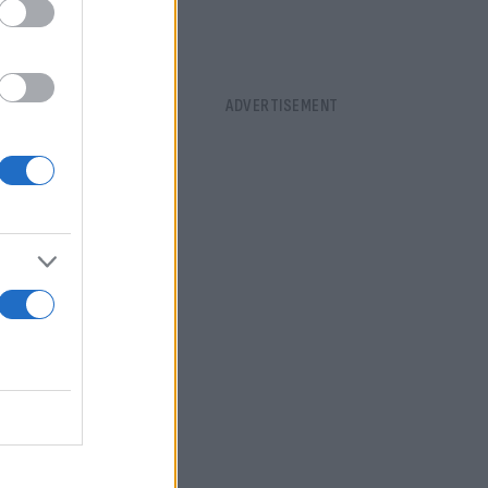
ύστημα τον
κεκριμένος
 συνεχίσει
ντας βέβαιη
ου».
του
λυψης (“θα
ίστηκε σε
έει ρητά
ση των ζώων