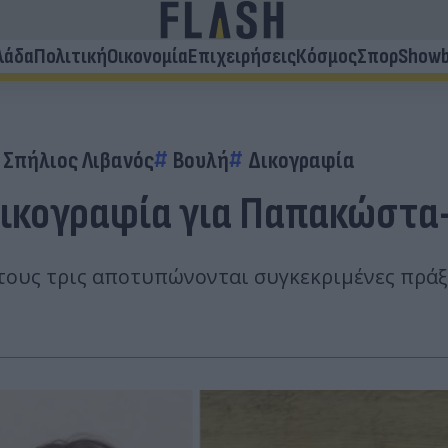
λάδα
Πολιτική
Οικονομία
Επιχειρήσεις
Κόσμος
Σπορ
Showb
Σπήλιος Λιβανός
Βουλή
Δικογραφία
δικογραφία για Παπακώστα
 τους τρις αποτυπώνονται συγκεκριμένες πράξ