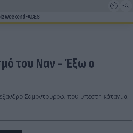
iz
Weekend
FACES
μό του Ναν - Έξω ο
 Αλέξανδρο Σαμοντούροφ, που υπέστη κάταγμα