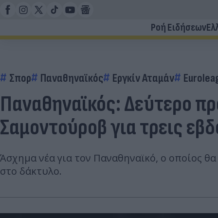
Ροή Ειδήσεων
Ελ
Σπορ
Παναθηναϊκός
Εργκίν Αταμάν
Eurolea
Παναθηναϊκός: Δεύτερο πρ
Σαμοντούροβ για τρεις εβ
Άσχημα νέα για τον Παναθηναϊκό, ο οποίος θ
στο δάκτυλο.