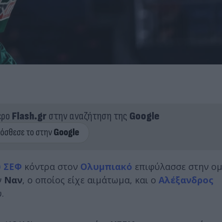
ερο
Flash.gr
στην αναζήτηση της
Google
υ ΣΕΦ
κόντρα στον
Ολυμπιακό
επιφύλασσε στην ομ
ν
Ναν
, ο οποίος είχε αιμάτωμα, και ο
Αλέξανδρος
ύ.