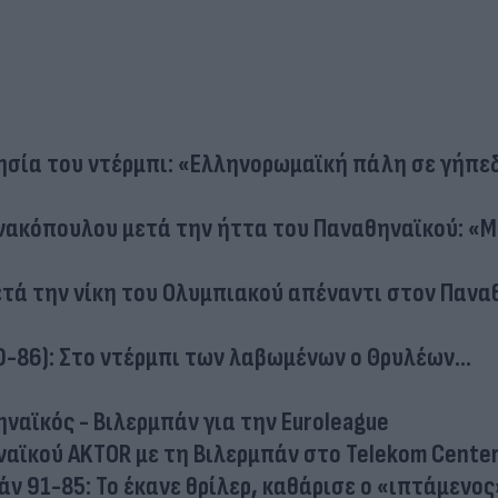
τησία του ντέρμπι: «Ελληνορωμαϊκή πάλη σε γήπε
νακόπουλου μετά την ήττα του Παναθηναϊκού: «
ετά την νίκη του Ολυμπιακού απέναντι στον Πανα
-86): Στο ντέρμπι των λαβωμένων ο Θρυλέων...
ηναϊκός - Βιλερμπάν για την Euroleague
ναϊκού AKTOR με τη Βιλερμπάν στο Telekom Cente
ν 91-85: Το έκανε θρίλερ, καθάρισε ο «ιπτάμενος