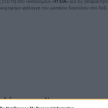
(13/10) στο νοσοκομείο «
ΥΓΕΙΑ
» για τις απαραίτητ
ονυχοφόρο φάλαγγα του μεσαίου δακτύλου στο δεξί 
Καλύτερα του Ναν