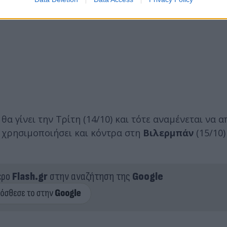
θα γίνει την Τρίτη (14/10) και τότε αναμένεται να 
ν χρησιμοποιήσει και κόντρα στη
Βιλερμπάν
(15/10)
ερο
Flash.gr
στην αναζήτηση της
Google