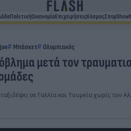
λάδα
Πολιτική
Οικονομία
Επιχειρήσεις
Κόσμος
Σπορ
Showb
gue
Μπάσκετ
Ολυμπιακός
όβλημα μετά τον τραυματισ
δομάδες
α ταξιδέψει σε Γαλλία και Τουρκία χωρίς τον