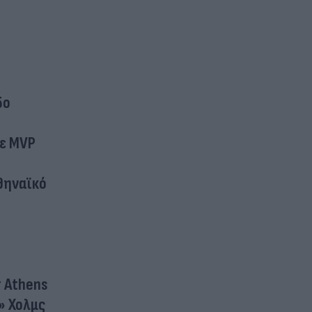
δο
Με MVP
θηναϊκό
r Athens
» Χολμς