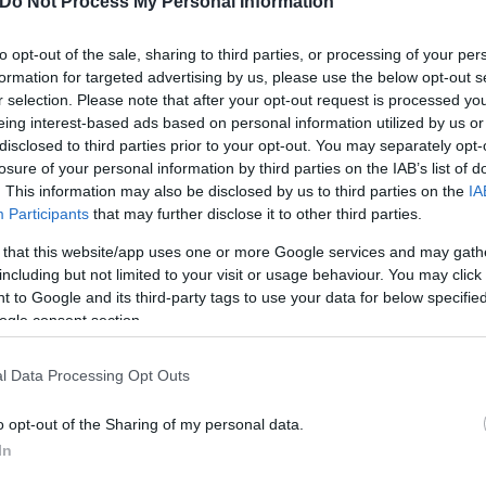
Do Not Process My Personal Information
μοντούροφ
θα λείψει για τουλάχιστον 15 ημέρες. Μά
. Υπολογίζεται πως θα επιστρέψει στη δράση στα 
to opt-out of the sale, sharing to third parties, or processing of your per
formation for targeted advertising by us, please use the below opt-out s
 κατάσταση της υγείας του να επανεκτιμάται συνεχ
r selection. Please note that after your opt-out request is processed y
eing interest-based ads based on personal information utilized by us or
disclosed to third parties prior to your opt-out. You may separately opt-
losure of your personal information by third parties on the IAB’s list of
. This information may also be disclosed by us to third parties on the
IA
Participants
that may further disclose it to other third parties.
 that this website/app uses one or more Google services and may gath
including but not limited to your visit or usage behaviour. You may click 
 to Google and its third-party tags to use your data for below specifi
ogle consent section.
l Data Processing Opt Outs
o opt-out of the Sharing of my personal data.
In