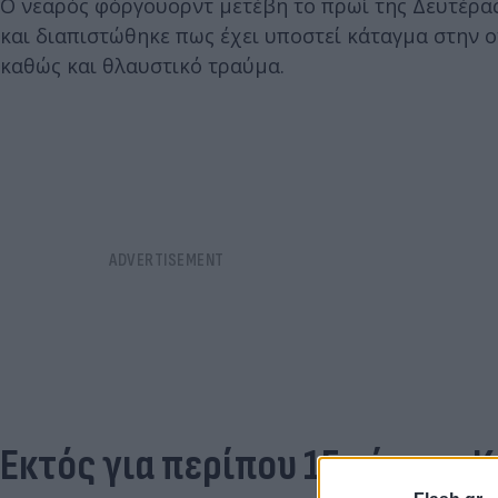
Ο νεαρός φόργουορντ μετέβη το πρωί της Δευτέρας 
και διαπιστώθηκε πως έχει υποστεί κάταγμα στην 
καθώς και θλαυστικό τραύμα.
Εκτός για περίπου 15 μέρες - 