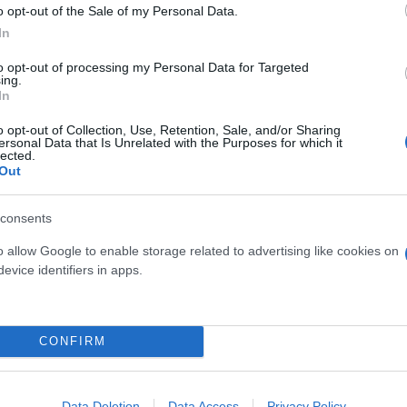
o opt-out of the Sale of my Personal Data.
In
to opt-out of processing my Personal Data for Targeted
ing.
In
o opt-out of Collection, Use, Retention, Sale, and/or Sharing
ersonal Data that Is Unrelated with the Purposes for which it
lected.
Out
consents
o allow Google to enable storage related to advertising like cookies on
evice identifiers in apps.
σκεται στη διάθεση του προπονητή του Παναθηναϊκ
 Παρασκευής (17/10) κόντρα στην
Εφές
.
CONFIRM
Data Deletion
Data Access
Privacy Policy