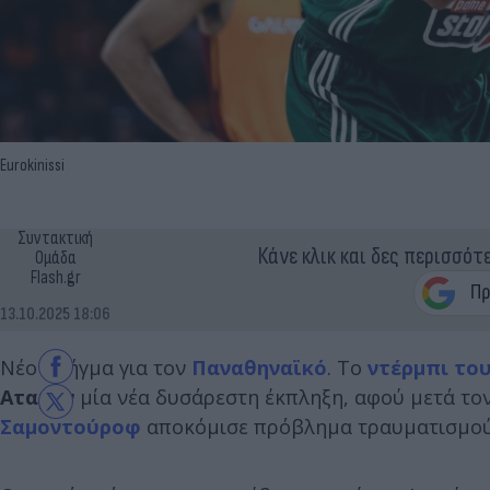
Eurokinissi
Συντακτική
Κάνε κλικ και δες περισσότ
Ομάδα
Flash.gr
13.10.2025 18:06
Νέο πλήγμα για τον
Παναθηναϊκό
. Το
ντέρμπι το
Αταμάν
μία νέα δυσάρεστη έκπληξη, αφού μετά το
Σαμοντούροφ
αποκόμισε πρόβλημα τραυματισμο