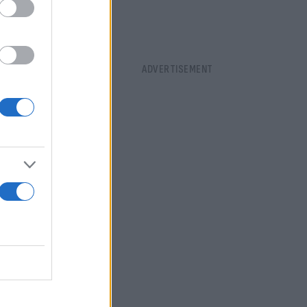
ού,
Εργκίν