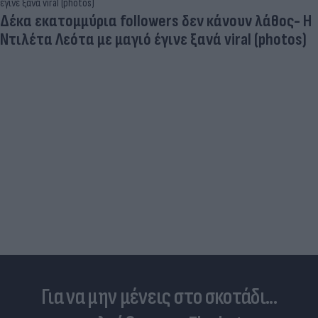
Και οι μαϊμούδες έχουν κατοικίδια! Οι
επιστήμονες ρίχνουν φως στις "φιλίες" μεταξύ
διαφορετικών ειδών
Για να μην μένεις στο σκοτάδι...