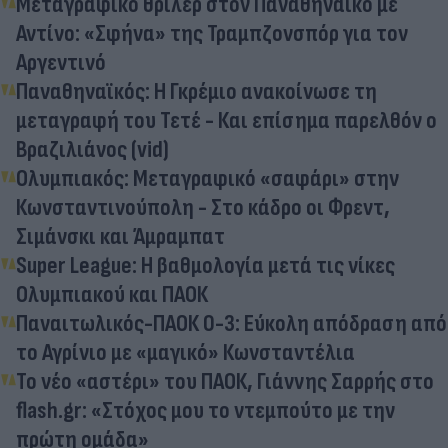
Μεταγραφικό θρίλερ στον Παναθηναϊκό με
Αντίνο: «Σφήνα» της Τραμπζονσπόρ για τον
Αργεντινό
Παναθηναϊκός: Η Γκρέμιο ανακοίνωσε τη
μεταγραφή του Τετέ - Και επίσημα παρελθόν ο
Βραζιλιάνος (vid)
Ολυμπιακός: Μεταγραφικό «σαφάρι» στην
Κωνσταντινούπολη - Στο κάδρο οι Φρεντ,
Σιμάνσκι και Άμραμπατ
Super League: Η βαθμολογία μετά τις νίκες
Ολυμπιακού και ΠΑΟΚ
Παναιτωλικός-ΠΑΟΚ 0-3: Εύκολη απόδραση από
το Αγρίνιο με «μαγικό» Κωνσταντέλια
Το νέο «αστέρι» του ΠΑΟΚ, Γιάννης Σαρρής στο
flash.gr: «Στόχος μου το ντεμπούτο με την
πρώτη ομάδα»