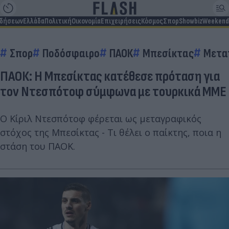
ιδήσεων
Ελλάδα
Πολιτική
Οικονομία
Επιχειρήσεις
Κόσμος
Σπορ
Showbiz
Weekend
Σπορ
Ποδόσφαιρο
ΠΑΟΚ
Μπεσίκτας
Μετα
ΠΑΟΚ: Η Μπεσίκτας κατέθεσε πρόταση για
τον Ντεσπότοφ σύμφωνα με τουρκικά ΜΜΕ
Ο Κίριλ Ντεσπότοφ φέρεται ως μεταγραφικός
στόχος της Μπεσίκτας - Τι θέλει ο παίκτης, ποια η
στάση του ΠΑΟΚ.