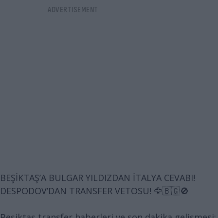
BEŞİKTAŞ’A BULGAR YILDIZDAN İTALYA CEVABI!
DESPODOV’DAN TRANSFER VETOSU! 🦅🇧🇬🚫
Beşiktaş transfer haberleri ve son dakika gelişmesi: