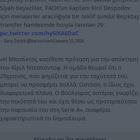
Siyah-beyazlılar, PAOK’un kaptanı Kiril Despodov
için menajerler aracılığıyla bir teklif sundu! Beşiktaş
transfer hamlesinde hızıyla tanınan 29…
pic.twitter.com/hySiXA6DaC
— Barış Öztürk (@barisoztuerk)
January 10, 2026
«Η Μπεσίκτας κατέθεσε πρόταση για την απόκτηση
του Κίριλ Ντεσπόντοφ. Η ομάδα θεωρεί ότι ο
29χρονος, που φημίζεται για την ταχύτητά του,
μπορεί να προσφέρει πολλά. Ωστόσο, ο ίδιος έχει
διαφορετικά πλάνα. Ο Βούλγαρος αστέρας γνωρίζει
την ποιότητά του και έχει θέσει ως προτεραιότητα
την παρουσία του στη Serie A», αναφέρει
χαρακτηριστικά το δημοσίευμα.
Κάνε κλικ και δες περισσότερο