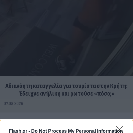
Αδιανόητη καταγγελία για τουρίστα στην Κρήτη:
Έδειχνε ανήλικη και ρωτούσε «πόσο;»
07.08.2026
Flash.gr -
Do Not Process My Personal Information