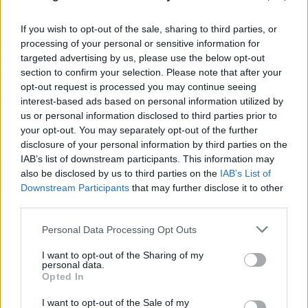
If you wish to opt-out of the sale, sharing to third parties, or
processing of your personal or sensitive information for
targeted advertising by us, please use the below opt-out
section to confirm your selection. Please note that after your
opt-out request is processed you may continue seeing
interest-based ads based on personal information utilized by
us or personal information disclosed to third parties prior to
your opt-out. You may separately opt-out of the further
disclosure of your personal information by third parties on the
IAB’s list of downstream participants. This information may
also be disclosed by us to third parties on the
IAB’s List of
Downstream Participants
that may further disclose it to other
third parties.
Please note that this website/app uses one or more Google
Personal Data Processing Opt Outs
services and may gather and store information including but
not limited to your visit or usage behaviour. You may click to
I want to opt-out of the Sharing of my
personal data.
grant or deny consent to Google and its third-party tags to
Opted In
use your data for below specified purposes in below Google
Το τέλος στελεχών του ΣΚΑΪ: Το χρονικό ενός
consent section.
I want to opt-out of the Sale of my
προαναγγελθέντος «θανάτου» με σφραγίδα Γιάννη