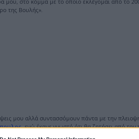
α μου, στο κόμμα με το οποίο εκλέγομαι από το 20
ρο της Βουλής».
απόψεις μου αλλά συντασσόμουν πάντα με την πλειοψ
όπουλος
, ενώ έκανε γνωστό ότι θα ζητήσει από τον
λία την ημέρα εκλογής του νέου Αντιπροέδρου εκ μ