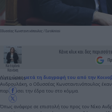
Οδυσσέας Κωνσταντινόπουλος / Eurokinissi
Κάνε κλικ και δες περισσότ
Κατερίνα
Κανάκη
Λίγες ώρες
μετά τη διαγραφή του από την Κοιν
13.03.2026 08:05
Ανδρουλάκη, ο Οδυσσέας Κωνσταντινόπουλος έκανε
παραδώσει την έδρα του στο κόμμα.
Όπως ανάφερε σε επιστολή του προς τον Νίκο Ανδ