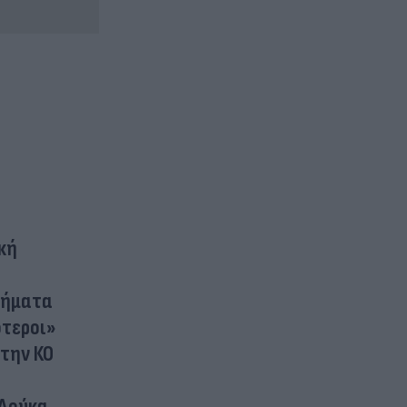
κή
λήματα
ότεροι»
στην ΚΟ
-Δούκα