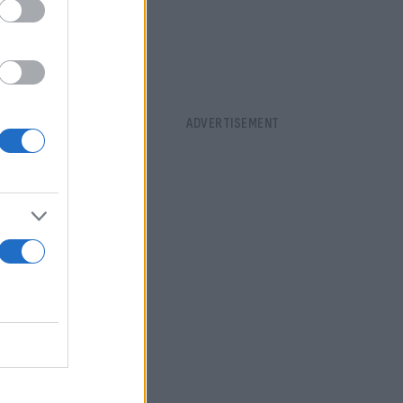
απόφασή μου
ετά να
ι βουλευτές
φία του