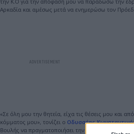
την Κ.Ο για την απόφασή μου να παραδώσω την έδρ
Αρκαδία και αμέσως μετά να ενημερώσω τον Πρόεδ
«Σε όλη μου την θητεία, είχα τις θέσεις μου και 
κόμματος μου», τονίζει ο
Οδυσσέας Κωνσταντιν
Βουλής να πραγματοποιήσει την τελευταία του ομι