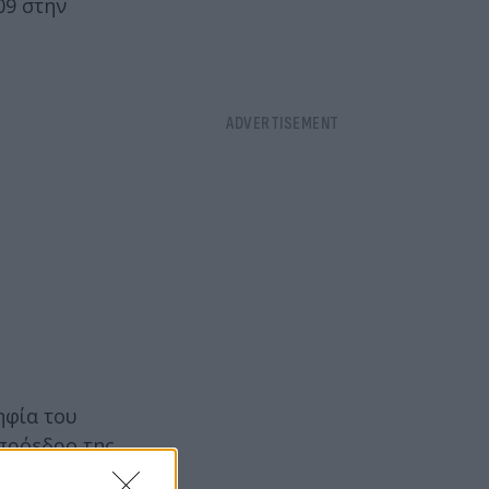
09 στην
ηφία του
 πρόεδρο της
έρους του