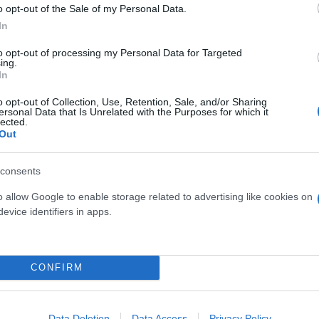
o opt-out of the Sale of my Personal Data.
In
to opt-out of processing my Personal Data for Targeted
ing.
το να ενημερώσω πρώτα εσάς και την Κ.Ο για την 
In
 εκλέγομαι από το 2009 στην Αρκαδία και αμέσως μ
o opt-out of Collection, Use, Retention, Sale, and/or Sharing
ου πεποίθηση, όπως άλλωστε γνωρίζετε καλά, ότι ο
ersonal Data that Is Unrelated with the Purposes for which it
lected.
εξελέγησαν.
Out
consents
πόψεις μου αλλά συντασσόμουν πάντα με την πλειοψη
o allow Google to enable storage related to advertising like cookies on
evice identifiers in apps.
CONFIRM
Data Deletion
Data Access
Privacy Policy