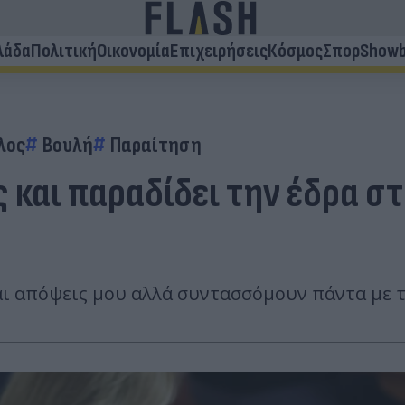
λάδα
Πολιτική
Οικονομία
Επιχειρήσεις
Κόσμος
Σπορ
Showb
λος
Βουλή
Παραίτηση
ς και παραδίδει την έδρα 
 και απόψεις μου αλλά συντασσόμουν πάντα με 