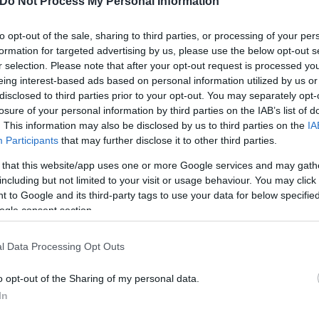
Do Not Process My Personal Information
to opt-out of the sale, sharing to third parties, or processing of your per
formation for targeted advertising by us, please use the below opt-out s
καδίας είναι ο Βαγγέλης Γιαννακούρας.
r selection. Please note that after your opt-out request is processed y
eing interest-based ads based on personal information utilized by us or
disclosed to third parties prior to your opt-out. You may separately opt-
losure of your personal information by third parties on the IAB’s list of
. This information may also be disclosed by us to third parties on the
IA
Participants
that may further disclose it to other third parties.
 that this website/app uses one or more Google services and may gath
including but not limited to your visit or usage behaviour. You may click 
 to Google and its third-party tags to use your data for below specifi
ogle consent section.
l Data Processing Opt Outs
o opt-out of the Sharing of my personal data.
In
ντινόπουλου στον Ανδρουλάκη