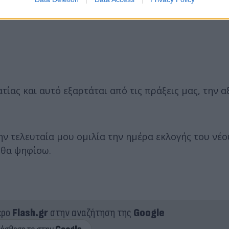
ίας και αυτό εξαρτάται από τις πράξεις μας, την α
ν τελευταία μου ομιλία την ημέρα εκλογής του νέο
 θα ψηφίσω.
ερο
Flash.gr
στην αναζήτηση της
Google