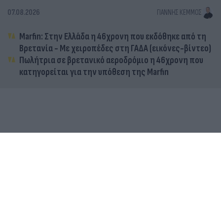
07.08.2026
ΓΙΆΝΝΗΣ ΚΈΜΜΟΣ
Marfin: Στην Ελλάδα η 46χρονη που εκδόθηκε από τη
Βρετανία - Με χειροπέδες στη ΓΑΔΑ (εικόνες-βίντεο)
Πωλήτρια σε βρετανικό αεροδρόμιο η 46χρονη που
κατηγορείται για την υπόθεση της Marfin