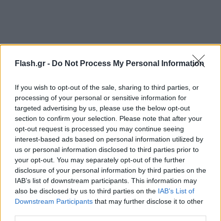
Flash.gr -
Do Not Process My Personal Information
Στο παρασκήνιο, ο Αμερικανός πρόεδρος
If you wish to opt-out of the sale, sharing to third parties, or
αναμένεται να συγκαλέσει σύσκεψη με την ομάδα
processing of your personal or sensitive information for
εθνικής ασφάλειας και εξωτερικής πολιτικής στον
targeted advertising by us, please use the below opt-out
Λευκό Οίκο, προκειμένου να εξεταστούν τα
section to confirm your selection. Please note that after your
επόμενα βήματα στο ιρανικό μέτωπο. Σύμφωνα με
opt-out request is processed you may continue seeing
interest-based ads based on personal information utilized by
το Axios, στη σύσκεψη θα αξιολογηθεί τόσο το
us or personal information disclosed to third parties prior to
αδιέξοδο των διαπραγματεύσεων όσο και η νέα
your opt-out. You may separately opt-out of the further
πρόταση που έχει φτάσει μέσω των μεσολαβητών.
disclosure of your personal information by third parties on the
IAB’s list of downstream participants. This information may
also be disclosed by us to third parties on the
IAB’s List of
Παράλληλα, ο Τραμπ έχει αφήσει να εννοηθεί ότι
Downstream Participants
that may further disclose it to other
επιθυμεί να συνεχιστεί η πίεση μέσω του ναυτικού
third parties.