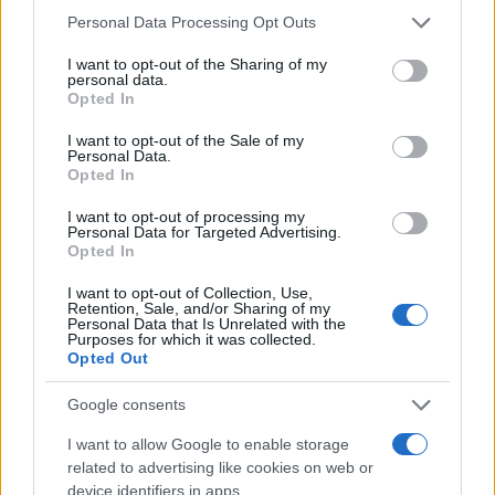
αποκλεισμού, εκτιμώντας ότι αυτή η στρατηγική
Please note that this website/app uses one or more Google
Personal Data Processing Opt Outs
μπορεί να αναγκάσει την Τεχεράνη να υποχωρήσει.
services and may gather and store information including but
not limited to your visit or usage behaviour. You may click to
I want to opt-out of the Sharing of my
Οι σχετικές δηλώσεις του για το ενδεχόμενο
personal data.
grant or deny consent to Google and its third-party tags to
σοβαρής πίεσης στο ιρανικό πετρελαϊκό σύστημα,
Opted In
use your data for below specified purposes in below Google
αν παραμείνει μπλοκαρισμένη η ροή εξαγωγών,
consent section.
I want to opt-out of the Sale of my
καταγράφονται από αρκετά μέσα, αν και η
Personal Data.
Opted In
διατύπωσή τους δεν έχει παρουσιαστεί με ενιαίο
τρόπο από όλα τα διεθνή δίκτυα.
I want to opt-out of processing my
Personal Data for Targeted Advertising.
Opted In
Διεργασίες για να ανοίξουν τα Στενά του
I want to opt-out of Collection, Use,
Retention, Sale, and/or Sharing of my
Ορμούζ
Personal Data that Is Unrelated with the
Purposes for which it was collected.
Opted Out
Το Ορμούζ παραμένει ο κρίσιμος κόμβος αυτής
της αντιπαράθεσης. Η θαλάσσια αυτή δίοδος είναι
Google consents
από τις σημαντικότερες στον κόσμο για τη
I want to allow Google to enable storage
μεταφορά πετρελαίου και φυσικού αερίου και
related to advertising like cookies on web or
οποιαδήποτε παρατεταμένη κρίση εκεί επηρεάζει
device identifiers in apps.