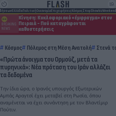
ιδήσεων
Ελλάδα
Πολιτική
Οικονομία
Επιχειρήσεις
Κόσμος
Σπορ
Showbiz
Weekend
Κίνηση: Κυκλοφοριακό «έμφραγμα» στον
Πειραιά - Πού καταγράφονται
BREAKING
καθυστερήσεις
NEWS
Κόσμος
Πόλεμος στη Μέση Ανατολή
Στενά τ
«Πρώτα άνοιγμα του Ορμούζ, μετά τα
πυρηνικά»: Νέα πρόταση του Ιράν αλλάζει
τα δεδομένα
Την ίδια ώρα, ο Ιρανός υπουργός Εξωτερικών
Αμπάς Αραγτσί έχει μεταβεί στη Ρωσία, όπου
αναμένεται να έχει συνάντηση με τον Βλαντίμιρ
Πούτιν.