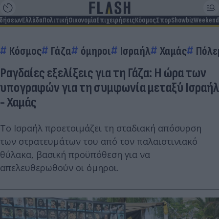
ιδήσεων
Ελλάδα
Πολιτική
Οικονομία
Επιχειρήσεις
Κόσμος
Σπορ
Showbiz
Weekend
Κόσμος
Γάζα
όμηροι
Ισραήλ
Χαμάς
Πόλε
Ραγδαίες εξελίξεις για τη Γάζα: Η ώρα των
υπογραφών για τη συμφωνία μεταξύ Ισραήλ
- Χαμάς
Το Ισραήλ προετοιμάζει τη σταδιακή απόσυρση
των στρατευμάτων του από τον παλαιστινιακό
θύλακα, βασική προϋπόθεση για να
απελευθερωθούν οι όμηροι.