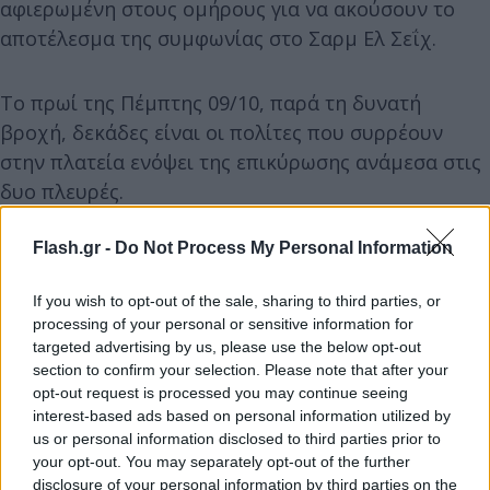
αφιερωμένη στους ομήρους για να ακούσουν το
αποτέλεσμα της συμφωνίας στο Σαρμ Ελ Σεΐχ.
Το πρωί της Πέμπτης 09/10, παρά τη δυνατή
βροχή, δεκάδες είναι οι πολίτες που συρρέουν
στην πλατεία ενόψει της επικύρωσης ανάμεσα στις
δυο πλευρές.
Flash.gr -
Do Not Process My Personal Information
Δείτε live εικόνα από το Τελ Αβίβ:
If you wish to opt-out of the sale, sharing to third parties, or
processing of your personal or sensitive information for
targeted advertising by us, please use the below opt-out
section to confirm your selection. Please note that after your
opt-out request is processed you may continue seeing
interest-based ads based on personal information utilized by
us or personal information disclosed to third parties prior to
your opt-out. You may separately opt-out of the further
disclosure of your personal information by third parties on the