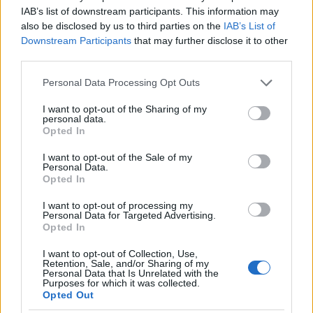
IAB’s list of downstream participants. This information may
also be disclosed by us to third parties on the
IAB’s List of
Downstream Participants
that may further disclose it to other
third parties.
Please note that this website/app uses one or more Google
Personal Data Processing Opt Outs
Αποσύρονται τα ισραηλινά στρατεύματα
services and may gather and store information including but
not limited to your visit or usage behaviour. You may click to
I want to opt-out of the Sharing of my
personal data.
Οι Ισραηλινές Αμυντικές Δυνάμεις ανακοινώνουν
grant or deny consent to Google and its third-party tags to
Opted In
use your data for below specified purposes in below Google
ότι έχουν αρχίσει να προετοιμάζονται για τη
consent section.
I want to opt-out of the Sale of my
μερική απόσυρση των στρατευμάτων τους από τη
Personal Data.
Λωρίδα της Γάζας, στο πλαίσιο της συμφωνίας.
Opted In
I want to opt-out of processing my
Personal Data for Targeted Advertising.
Σε ανακοίνωσή του, ο στρατός αναφέρει ότι
Opted In
«σύμφωνα με τις οδηγίες του πολιτικού κλιμακίου
I want to opt-out of Collection, Use,
και σύμφωνα με την εκτίμηση της κατάστασης, οι
Retention, Sale, and/or Sharing of my
Personal Data that Is Unrelated with the
Ισραηλινές Αμυντικές Δυνάμεις έχουν ξεκινήσει
Purposes for which it was collected.
επιχειρησιακές προετοιμασίες για την εφαρμογή
Opted Out