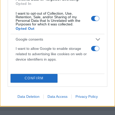
Opted In
έπιασε τον Τουράμ πλησιάζοντας ακόμη
περισσότερο τον Λαουτάρο Μαρτίνες (17 τέρματα).
I want to opt-out of Collection, Use,
Retention, Sale, and/or Sharing of my
Personal Data that Is Unrelated with the
Purposes for which it was collected.
Η Κόμο διατήρησε το προβάδισμά της μέχρι το
Opted Out
τελευταίο σφύριγμα, χωρίς να επιτρέψει στη
Google consents
Βερόνα να δημιουργήσει μεγάλες ευκαιρίες. Με
αυτή τη νίκη ανέβηκε στους
65 βαθμούς,
I want to allow Google to enable storage
related to advertising like cookies on web or
βρίσκεται στην 5η θέση της βαθμολογίας και
device identifiers in apps.
εξασφάλισε την παρουσία της στις ευρωπαϊκές
διοργανώσεις για την επόμενη σεζόν.
CONFIRM
Κάνε κλικ και δες περισσότερο
Flash.gr
στην αναζήτηση της
Google
Data Deletion
Data Access
Privacy Policy