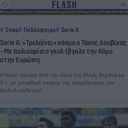
ιδήσεων
Ελλάδα
Πολιτική
Οικονομία
Επιχειρήσεις
Κόσμος
Σπορ
Showbiz
Weekend
Σπορ
Ποδόσφαιρο
Serie A
Serie A: «Τρελαίνει» κόσμο ο Τάσος Δουβίκας
- Με παλικαρίσιο γκολ έβγαλε την Κόμο
στην Ευρώπη
Η Κόμο πέρασε από την έδρα της Ελλάς Βερόνα με
0-1, με μοναδικό σκόρερ της αναμέτρησης τον
διεθνή επιθετικό.