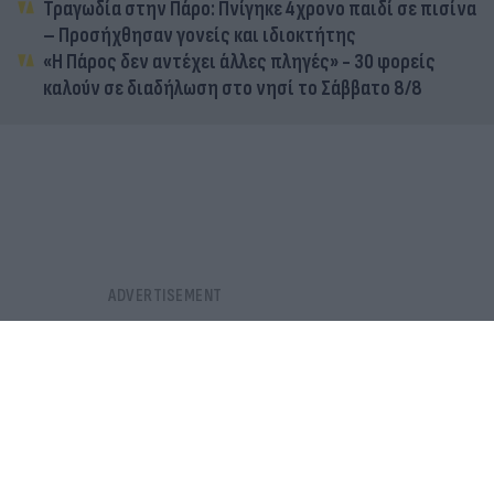
Τραγωδία στην Πάρο: Πνίγηκε 4χρονο παιδί σε πισίνα
– Προσήχθησαν γονείς και ιδιοκτήτης
«Η Πάρος δεν αντέχει άλλες πληγές» - 30 φορείς
καλούν σε διαδήλωση στο νησί το Σάββατο 8/8