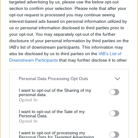
targeted advertising by us, please use the below opt-out
section to confirm your selection. Please note that after your
🇬🇷🎯 Tasos Douvikas está firmando una
opt-out request is processed you may continue seeing
temporada brutal en Italia
interest-based ads based on personal information utilized by
us or personal information disclosed to third parties prior to
your opt-out. You may separately opt-out of the further
13 goles en 36 partidos y máximo goleador del
disclosure of your personal information by third parties on the
Como (+3 goles en Coppa) para seguir soñando con
IAB’s list of downstream participants. This information may
la Champions.
also be disclosed by us to third parties on the
IAB’s List of
Downstream Participants
that may further disclose it to other
third parties.
Gol en Verona quitándose a Edmundsson de encima
Please note that this website/app uses one or more Google
y a la jaula.
pic.twitter.com/FkpinPEtqI
Personal Data Processing Opt Outs
services and may gather and store information including but
— Adrián Soria (@adrsoria)
May 10, 2026
not limited to your visit or usage behaviour. You may click to
I want to opt-out of the Sharing of my
personal data.
grant or deny consent to Google and its third-party tags to
Opted In
use your data for below specified purposes in below Google
Ο 26χρονος επιθετικός έφτασε έτσι τα 13 γκολ, ,στο
consent section.
I want to opt-out of the Sale of my
φετινό πρωτάθλημα και συνολικά τα 16 σε όλες τις
Personal Data.
διοργανώσεις, επιβεβαιώνοντας την εξαιρετική του
Opted In
χρονιά στην Ιταλία. Παράλληλα, ανέβηκε στη
I want to opt-out of processing my
δεύτερη θέση του πίνακα των σκόρερ της Serie A,
Personal Data for Targeted Advertising.