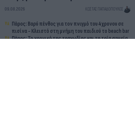
09.08.2026
ΚΏΣΤΑΣ ΠΑΠΑΔΌΠΟΥΛΟΣ
Πάρος: Βαρύ πένθος για τον πνιγμό του 4χρονου σε
πισίνα - Κλειστό στη μνήμη του παιδιού το beach bar
Πάρος: Το χρονικό της τραγωδίας και τα τρία σημεία
που θα ρίξουν φως - Η αυτοθυσία του μπάρμαν