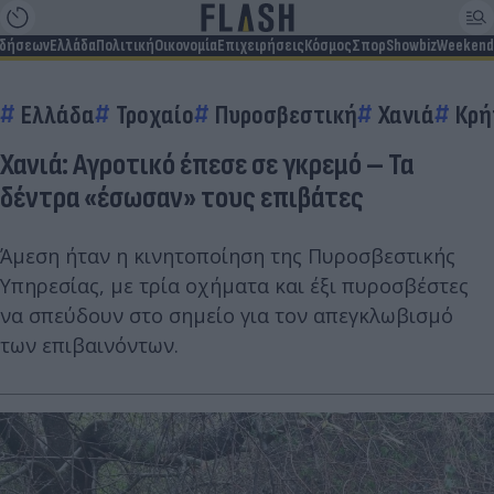
ιδήσεων
Ελλάδα
Πολιτική
Οικονομία
Επιχειρήσεις
Κόσμος
Σπορ
Showbiz
Weekend
Ελλάδα
Τροχαίο
Πυροσβεστική
Χανιά
Κρή
Χανιά: Αγροτικό έπεσε σε γκρεμό – Τα
δέντρα «έσωσαν» τους επιβάτες
Άμεση ήταν η κινητοποίηση της Πυροσβεστικής
Υπηρεσίας, με τρία οχήματα και έξι πυροσβέστες
να σπεύδουν στο σημείο για τον απεγκλωβισμό
των επιβαινόντων.