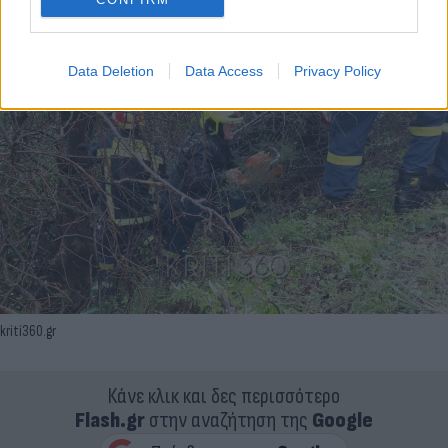
Data Deletion
Data Access
Privacy Policy
kriti360.gr
Κάνε κλικ και δες περισσότερο
Flash.gr
στην αναζήτηση της
Google