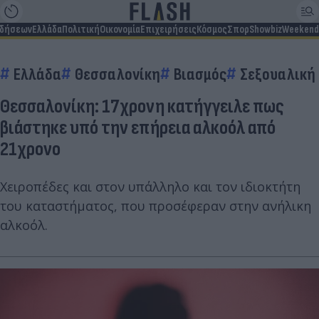
ιδήσεων
Ελλάδα
Πολιτική
Οικονομία
Επιχειρήσεις
Κόσμος
Σπορ
Showbiz
Weekend
Ελλάδα
Θεσσαλονίκη
Βιασμός
Σεξουαλική
Θεσσαλονίκη: 17χρονη κατήγγειλε πως
βιάστηκε υπό την επήρεια αλκοόλ από
21χρονο
Χειροπέδες και στον υπάλληλο και τον ιδιοκτήτη
του καταστήματος, που προσέφεραν στην ανήλικη
αλκοόλ.