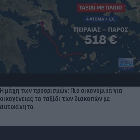
«Στην pole position για Κωνσταντέλια η
Ντόρτμουντ»