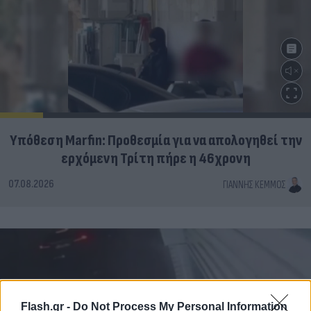
Υπόθεση Marfin: Προθεσμία για να απολογηθεί την
ερχόμενη Τρίτη πήρε η 46χρονη
07.08.2026
ΓΙΆΝΝΗΣ ΚΈΜΜΟΣ
Flash.gr -
Do Not Process My Personal Information