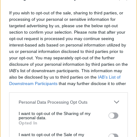
If you wish to opt-out of the sale, sharing to third parties, or
processing of your personal or sensitive information for
targeted advertising by us, please use the below opt-out
section to confirm your selection. Please note that after your
opt-out request is processed you may continue seeing
interest-based ads based on personal information utilized by
us or personal information disclosed to third parties prior to
your opt-out. You may separately opt-out of the further
disclosure of your personal information by third parties on the
IAB’s list of downstream participants. This information may
also be disclosed by us to third parties on the
IAB’s List of
Downstream Participants
that may further disclose it to other
third parties.
Please note that this website/app uses one or more Google
Personal Data Processing Opt Outs
Συμμορία «Έντικ»: Η νέα σύλληψη για τη
services and may gather and store information including but
δολοφονία του «Ζαμπόν» αποδυναμώνει τη
not limited to your visit or usage behaviour. You may click to
I want to opt-out of the Sharing of my
personal data.
ρωσόφωνη μαφία
grant or deny consent to Google and its third-party tags to
Opted In
use your data for below specified purposes in below Google
07.08.2026
ΚΏΣΤΑΣ ΠΑΠΑΔΌΠΟΥΛΟΣ
consent section.
I want to opt-out of the Sale of my