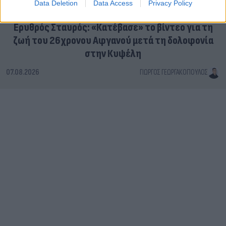
Data Deletion
Data Access
Privacy Policy
Ερυθρός Σταυρός: «Κατέβασε» το βίντεο για τη
ζωή του 26χρονου Αφγανού μετά τη δολοφονία
στην Κυψέλη
07.08.2026
ΓΙΏΡΓΟΣ ΓΕΩΡΓΑΚΌΠΟΥΛΟΣ