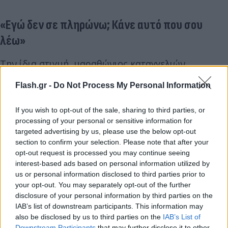
«Εγώ δεν σε πληρώνω; Κάνε αυτό που σου
λέω»
Την ίδια στιγμή, μαραθώνιος καταγγελιών
οδήγησαν τις Αρχές στην εκ νέου σύλληψη του
Flash.gr -
Do Not Process My Personal Information
ιδιοκτήτη, καθώς εργαζόμενοι είχαν αναφέρει στο
παρελθόν την έντονη μυρωδιά προπανίου που
If you wish to opt-out of the sale, sharing to third parties, or
υπήρχε στον χώρο πριν την τραγωδία.
processing of your personal or sensitive information for
targeted advertising by us, please use the below opt-out
section to confirm your selection. Please note that after your
opt-out request is processed you may continue seeing
interest-based ads based on personal information utilized by
us or personal information disclosed to third parties prior to
your opt-out. You may separately opt-out of the further
disclosure of your personal information by third parties on the
IAB’s list of downstream participants. This information may
also be disclosed by us to third parties on the
IAB’s List of
Downstream Participants
that may further disclose it to other