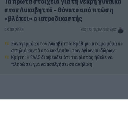
Τα πρώτα στοιχεία για τη νεκρή γυναίκα
στον Λυκαβηττό - Θάνατο από πτώση
«βλέπει» ο ιατροδικαστής
08.08.2026
ΚΏΣΤΑΣ ΠΑΠΑΔΌΠΟΥΛΟΣ
Συναγερμός στον Λυκαβηττό: Βρέθηκε πτώμα μέσα σε
σπηλιά κοντά στο εκκλησάκι των Αγίων Ισιδώρων
Κρήτη: Η ΕΛΑΣ διαψεύδει ότι τουρίστας ήθελε να
πληρώσει για να ασελγήσει σε ανήλικη