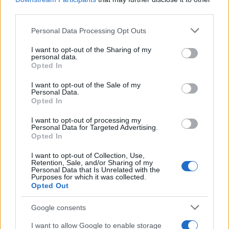
third parties.
Please note that this website/app uses one or more Google
Personal Data Processing Opt Outs
services and may gather and store information including but
not limited to your visit or usage behaviour. You may click to
I want to opt-out of the Sharing of my
personal data.
grant or deny consent to Google and its third-party tags to
Opted In
use your data for below specified purposes in below Google
consent section.
I want to opt-out of the Sale of my
Personal Data.
Opted In
I want to opt-out of processing my
Personal Data for Targeted Advertising.
Opted In
I want to opt-out of Collection, Use,
Retention, Sale, and/or Sharing of my
Personal Data that Is Unrelated with the
Purposes for which it was collected.
Opted Out
Google consents
I want to allow Google to enable storage