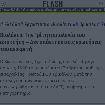
ιδήσεων
Ελλάδα
Πολιτική
Οικονομία
Επιχειρήσεις
Κόσμος
Σπορ
Showbiz
Weekend
Ελλάδα
Εργοστάσιο «Βιολάντα»
Τρίκαλα
Σ
Βιολάντα: Την Τρίτη η απολογία του
ιδιοκτήτη – Δεν απάντησε στις ερωτήσεις
του ανακριτή
Ο Κωνσταντίνος Τζιωρτζιώτης συνελήφθη λίγο
πριν τις 16:00 το μεσημέρι του Σαββάτου, καθώς η
εισαγγελέας Πρωτοδικών Τρικάλων, μετά την
αξιολόγηση των νέων στοιχείων που
συγκεντρώθηκαν από την ΔΑΕΕ, αναβάθμισε το
κατηγορητήριο.