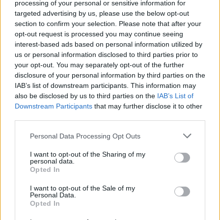
εταιρείες κατέγραψαν ύποπτη δραστηριότητα γύρω
processing of your personal or sensitive information for
targeted advertising by us, please use the below opt-out
από το
συγκεκριμένο ενδεχόμενο.
Αξίζει να
section to confirm your selection. Please note that after your
αναφερθεί πως ο παίκτης έκανε τρία φαουλ μέσα
opt-out request is processed you may continue seeing
σε πέντε λεπτά, γεγονός που δείχνει πως ήθελε να
interest-based ads based on personal information utilized by
αντικρίσει την κάρτα.
us or personal information disclosed to third parties prior to
your opt-out. You may separately opt-out of the further
disclosure of your personal information by third parties on the
IAB’s list of downstream participants. This information may
also be disclosed by us to third parties on the
IAB’s List of
Downstream Participants
that may further disclose it to other
third parties.
Please note that this website/app uses one or more Google
Personal Data Processing Opt Outs
services and may gather and store information including but
not limited to your visit or usage behaviour. You may click to
I want to opt-out of the Sharing of my
personal data.
grant or deny consent to Google and its third-party tags to
Opted In
use your data for below specified purposes in below Google
consent section.
I want to opt-out of the Sale of my
Personal Data.
Opted In