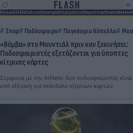
ιδήσεων
Ελλάδα
Πολιτική
Οικονομία
Επιχειρήσεις
Κόσμος
Σπορ
Showbiz
Weekend
Σπορ
Ποδόσφαιρο
Παγκόσμιο Κύπελλο
Μου
«Βόμβα» στο Μουντιάλ πριν καν ξεκινήσει:
Ποδοσφαιριστές εξετάζονται για ύποπτες
κίτρινες κάρτες
Σύμφωνα με την Athletic δυο ποδοσφαιριστές είναι
υπό εξέταση για σκάνδαλο κίτρινων καρτών.