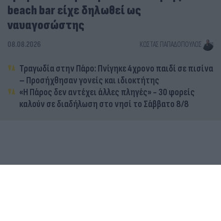
beach bar είχε δηλωθεί ως
ναυαγοσώστης
08.08.2026
ΚΏΣΤΑΣ ΠΑΠΑΔΌΠΟΥΛΟΣ
Τραγωδία στην Πάρο: Πνίγηκε 4χρονο παιδί σε πισίνα
– Προσήχθησαν γονείς και ιδιοκτήτης
«Η Πάρος δεν αντέχει άλλες πληγές» - 30 φορείς
καλούν σε διαδήλωση στο νησί το Σάββατο 8/8