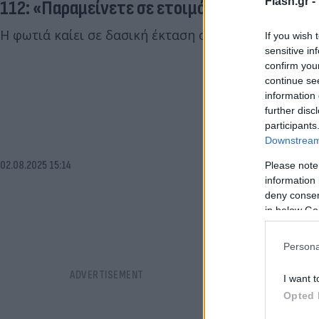
Flash.gr -
112: «Παραμείνετε σε ετοιμότητα»
Η φωτιά καίει σε δασική έκταση στην περιοχή Βαθύ
If you wish 
sensitive in
confirm you
continue se
information 
further disc
participants
Downstream 
02.08.2025 15:14
Please note
information 
deny consent
in below Go
Persona
I want t
Opted 