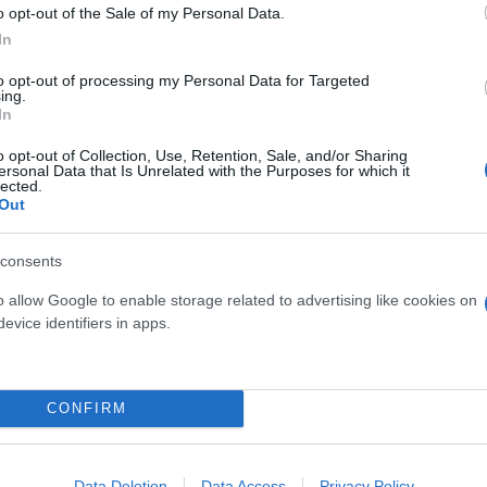
o opt-out of the Sale of my Personal Data.
In
συγκέντρωση για το
to opt-out of processing my Personal Data for Targeted
ing.
In
o opt-out of Collection, Use, Retention, Sale, and/or Sharing
ο που πέρασε τον
ersonal Data that Is Unrelated with the Purposes for which it
lected.
Out
consents
o allow Google to enable storage related to advertising like cookies on
evice identifiers in apps.
Συντακτική
Ομάδα
Flash.gr
ηχανής μετά από
CONFIRM
Data Deletion
Data Access
Privacy Policy