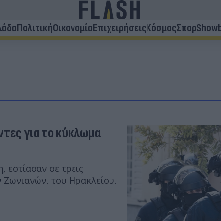
λάδα
Πολιτική
Οικονομία
Επιχειρήσεις
Κόσμος
Σπορ
Showb
ντες για το κύκλωμα
, εστίασαν σε τρεις
ν Ζωνιανών, του Ηρακλείου,