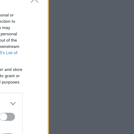
sonal or
ection to
ou may
 personal
out of the
 downstream
B’s List of
er and store
to grant or
ed purposes