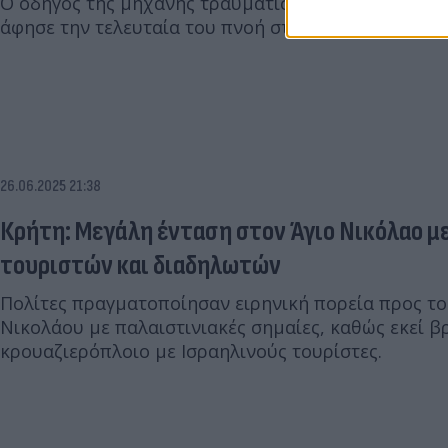
Ο οδηγός της μηχανής τραυματίστηκε πολύ σοβαρά
άφησε την τελευταία του πνοή στην άσφαλτο.
26.06.2025 21:38
Κρήτη: Μεγάλη ένταση στον Άγιο Νικόλαο μ
τουριστών και διαδηλωτών
Πολίτες πραγματοποίησαν ειρηνική πορεία προς το 
Νικολάου με παλαιστινιακές σημαίες, καθώς εκεί β
κρουαζιερόπλοιο με Ισραηλινούς τουρίστες.