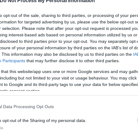
Do Not Process My Personal Information
 στον Άγιο Νικόλαο Λασιθίου.
to opt-out of the sale, sharing to third parties, or processing of your per
formation for targeted advertising by us, please use the below opt-out s
r selection. Please note that after your opt-out request is processed y
eing interest-based ads based on personal information utilized by us or
disclosed to third parties prior to your opt-out. You may separately opt-
losure of your personal information by third parties on the IAB’s list of
. This information may also be disclosed by us to third parties on the
IA
Participants
that may further disclose it to other third parties.
Συντακτική
Ομάδα
 that this website/app uses one or more Google services and may gath
Flash.gr
including but not limited to your visit or usage behaviour. You may click 
 to Google and its third-party tags to use your data for below specifi
ogle consent section.
l Data Processing Opt Outs
o opt-out of the Sharing of my personal data.
In