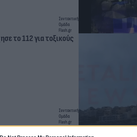
Συντακτική
Ομάδα
Flash.gr
ησε το 112 για τοξικούς
Συντακτική
Ομάδα
Flash.gr
αο Κρήτης - Ήχησε το