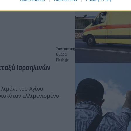
 από τη σύγκρουση και
Συντακτική
Ομάδα
Flash.gr
εταξύ Ισραηλινών
λιμάνι του Αγίου
ρισκόταν ελλιμενισμένο