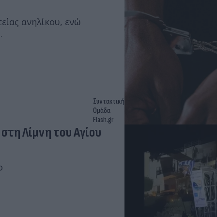
είας ανηλίκου, ενώ
.
Συντακτική
Ομάδα
Flash.gr
 στη Λίμνη του Αγίου
ο