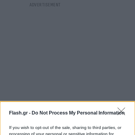
Η συμφωνία φέρεται να έχει διαμορφωθεί έπειτα
Flash.gr -
Do Not Process My Personal Information
από εντατικές επαφές με τη μεσολάβηση του Κατάρ
και του Πακιστάν. Σύμφωνα με το Axios, οι τελικές
If you wish to opt-out of the sale, sharing to third parties, or
διατυπώσεις προέκυψαν μετά από πολύωρες
processing of your personal or sensitive information for