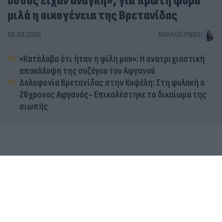
όσους είχαν ανάγκη», για πρώτη φορά
μιλά η οικογένεια της Βρετανίδας
06.08.2026
ΜΑΡΊΑ ΚΑΤΡΙΝΆΚΗ
«Κατάλαβα ότι ήταν η φίλη μου»: Η ανατριχιαστική
αποκάλυψη της συζύγου του Αφγανού
Δολοφονία Βρετανίδας στην Κυψέλη: Στη φυλακή ο
26χρονος Αφγανός- Επικαλέστηκε το δικαίωμα της
σιωπής