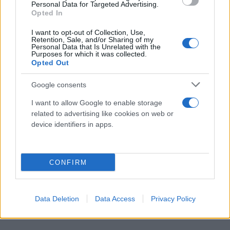
διαπραγματεύσεις, η τελική επικύρωση του
Personal Data for Targeted Advertising.
Opted In
κειμένου παραμένει ανοιχτή.
I want to opt-out of Collection, Use,
Retention, Sale, and/or Sharing of my
Personal Data that Is Unrelated with the
Ακόμη ένα κρίσιμο σημείο που δεν έχει
Purposes for which it was collected.
αποσαφηνιστεί πλήρως είναι η τύχη των
Opted Out
«παγωμένων» ιρανικών κεφαλαίων στο εξωτερικό.
Google consents
Η ιρανική πλευρά ζητεί άμεση πρόσβαση σε μέρος
των χρημάτων αυτών με την υπογραφή μιας
I want to allow Google to enable storage
related to advertising like cookies on web or
αρχικής συμφωνίας, ενώ η Ουάσιγκτον προκρίνει
device identifiers in apps.
σταδιακή αποδέσμευση, ανάλογα με τη
συμμόρφωση της Τεχεράνης. Πληροφορίες
αναφέρουν ότι εξετάζεται ειδικός μηχανισμός
CONFIRM
μέσω Κατάρ για χρήση μέρους των κεφαλαίων σε
ανθρωπιστικές αγορές.
Data Deletion
Data Access
Privacy Policy