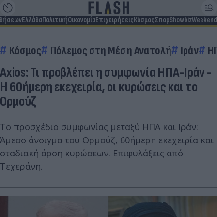
ιδήσεων
Ελλάδα
Πολιτική
Οικονομία
Επιχειρήσεις
Κόσμος
Σπορ
Showbiz
Weekend
Κόσμος
Πόλεμος στη Μέση Ανατολή
Ιράν
Η
Axios: Τι προβλέπει η συμφωνία ΗΠΑ-Ιράν -
Η 60ήμερη εκεχειρία, οι κυρώσεις και το
Ορμούζ
Το προσχέδιο συμφωνίας μεταξύ ΗΠΑ και Ιράν:
Άμεσο άνοιγμα του Ορμούζ, 60ήμερη εκεχειρία και
σταδιακή άρση κυρώσεων. Επιφυλάξεις από
Τεχεράνη.