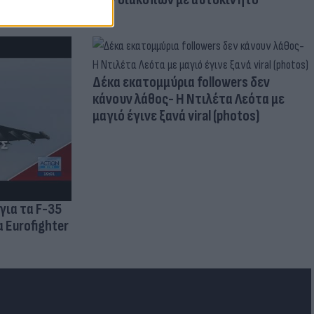
Δέκα εκατομμύρια followers δεν
κάνουν λάθος- Η Ντιλέτα Λεότα με
μαγιό έγινε ξανά viral (photos)
για τα F-35
 Eurofighter