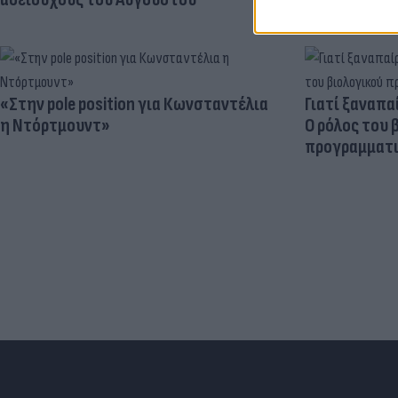
«Στην pole position για Κωνσταντέλια
Γιατί ξαναπα
η Ντόρτμουντ»
Ο ρόλος του 
προγραμματι