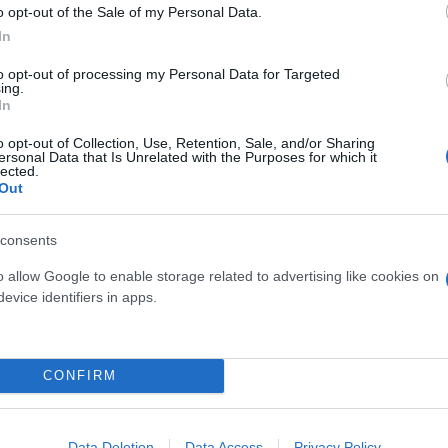
o opt-out of the Sale of my Personal Data.
In
to opt-out of processing my Personal Data for Targeted
ing.
In
o opt-out of Collection, Use, Retention, Sale, and/or Sharing
ersonal Data that Is Unrelated with the Purposes for which it
lected.
Out
Skin dysmorphia: Όταν η ε
«τέλειο» δέρμα αποτελεί
consents
ός στην παρουσίαση του
ψυχικής υγείας
άδες κόσμου στο γήπεδο
o allow Google to enable storage related to advertising like cookies on
σπόρ (video)
evice identifiers in apps.
CONFIRM
Data Deletion
Data Access
Privacy Policy