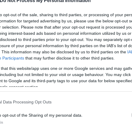
θημα που έπρεπε, ήρθε... πριν «πατήσει» παρκέ το
Do Not Process My Personal Information
t: Η Φινλανδία «σόκαρε» τη Σερβία και προκρίθηκ
to opt-out of the sale, sharing to third parties, or processing of your per
formation for targeted advertising by us, please use the below opt-out s
ία (90-86) και πήρε την πρωτιά - Με Ισραήλ στου
r selection. Please note that after your opt-out request is processed y
eing interest-based ads based on personal information utilized by us or
disclosed to third parties prior to your opt-out. You may separately opt-
 «16» του EuroBasket
losure of your personal information by third parties on the IAB’s list of
ουτέρ τριών πόντων του EuroBasket 2025
. This information may also be disclosed by us to third parties on the
IA
Participants
that may further disclose it to other third parties.
ιστές και οι παίκτες που προβλημάτισαν στην φά
 that this website/app uses one or more Google services and may gath
including but not limited to your visit or usage behaviour. You may click 
άλη και μπήκε στη δεκάδα των «αιωνίων» της Εθν
 to Google and its third-party tags to use your data for below specifi
ogle consent section.
l Data Processing Opt Outs
o opt-out of the Sharing of my personal data.
δας
Eurobasket
In