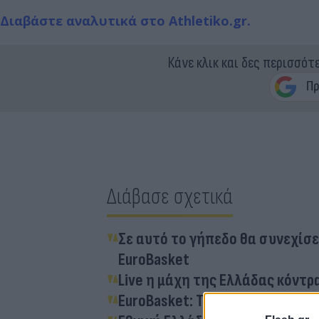
Διαβάστε αναλυτικά στο Athletiko.gr.
Κάνε κλικ και δες περισσότ
Διάβασε σχετικά
Σε αυτό το γήπεδο θα συνεχίσει
EuroBasket
Live η μάχη της Ελλάδας κόντρ
EuroBasket: Το προφίλ του Ισρ