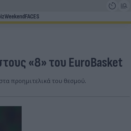
iz
Weekend
FACES
 στους «8» του EuroBasket
 στα προημιτελικά του θεσμού.