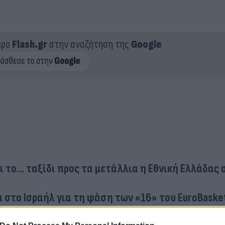
ερο
Flash.gr
στην αναζήτηση της
Google
 το... ταξίδι προς τα μετάλλια η Εθνική Ελλάδας 
α στο Ισραήλ για τη φάση των «16» του EuroBaske
αήλ - Το αουτσάιντερ που δεν φοβάται κανέναν