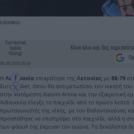
EUROKINISSI
Συντακτική
Κάνε κλικ και δες περισσότ
Ομάδα
Flash.gr
06.09.2025 20:48
Η
Λιθουανία
επικράτησε της
Λετονίας
με
88-79
στ
Eurobasket, όπου θα αντιμετωπίσει τον νικητή του
στην κατάμεστη Xiaomi Arena και την εξαιρετική εμ
Λιθουανία έλεγξε το παιχνίδι από το πρώτο λεπτό. Ο
πρωταγωνιστές της νίκης, με τον Βαλαντσιούνας κα
προσπάθησε να επιστρέψει στο παιχνίδι, αλλά η στ
των φάουλ της έκριναν τον αγώνα. Τα δεκάλεπτα δια