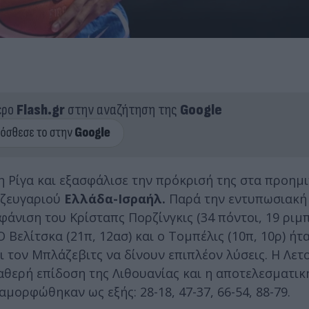
ερο
Flash.gr
στην αναζήτηση της
Google
η Ρίγα και εξασφάλισε την πρόκρισή της στα προημι
 ζευγαριού
Ελλάδα-Ισραήλ.
Παρά την εντυπωσιακή
φάνιση του Κρίσταπς Πορζίνγκις (34 πόντοι, 19 ριμπ
 Βελίτσκα (21π, 12ασ) και ο Τομπέλις (10π, 10ρ) ήτα
ι τον Μπλάζεβιτς να δίνουν επιπλέον λύσεις. Η Λετ
αθερή επίδοση της Λιθουανίας και η αποτελεσματικ
μορφώθηκαν ως εξής: 28-18, 47-37, 66-54, 88-79.