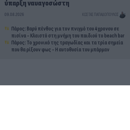
ύπαρξη ναυαγοσώστη
09.08.2026
ΚΏΣΤΑΣ ΠΑΠΑΔΌΠΟΥΛΟΣ
Πάρος: Βαρύ πένθος για τον πνιγμό του 4χρονου σε
πισίνα - Κλειστό στη μνήμη του παιδιού το beach bar
Πάρος: Το χρονικό της τραγωδίας και τα τρία σημεία
που θα ρίξουν φως - Η αυτοθυσία του μπάρμαν