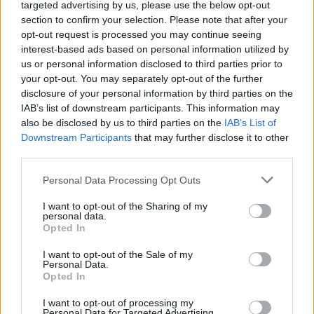
να αγγίξουν το ιταλικό τέλος.
targeted advertising by us, please use the below opt-out
section to confirm your selection. Please note that after your
opt-out request is processed you may continue seeing
Ο
Αντρέα Κάππα
, επικεφαλής της
Confetra,
interest-based ads based on personal information utilized by
προειδοποιεί ότι αν το μέτρο δεν «παγώσει», ο
us or personal information disclosed to third parties prior to
your opt-out. You may separately opt-out of the further
εγχώριος κλάδος θα βγει χαμένος: περισσότερα
disclosure of your personal information by third parties on the
φορτηγά στους δρόμους, μεγαλύτερη ρύπανση και
IAB’s list of downstream participants. This information may
απώλειες εσόδων για αεροδρόμια και εταιρείες
also be disclosed by us to third parties on the
IAB’s List of
Downstream Participants
that may further disclose it to other
logistics.
third parties.
Please note that this website/app uses one or more Google
Personal Data Processing Opt Outs
services and may gather and store information including but
not limited to your visit or usage behaviour. You may click to
I want to opt-out of the Sharing of my
personal data.
grant or deny consent to Google and its third-party tags to
Opted In
use your data for below specified purposes in below Google
consent section.
I want to opt-out of the Sale of my
Personal Data.
Opted In
I want to opt-out of processing my
Personal Data for Targeted Advertising.