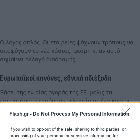
Ο λόγος απλός. Οι εταιρείες ψάχνουν τρόπους να
αποφύγουν το νέο κόστος, ακόμη κι αν αυτό
σημαίνει αλλαγή διαδρομής.
Ευρωπαϊκοί κανόνες, εθνικά αδιέξοδα
Βάσει της ενιαίας αγοράς της ΕΕ, μόλις τα
εμπορεύματα περάσουν τελωνείο σε ένα κράτος-
μέλος, κυκλοφορούν ελεύθερα παντού. Έτσι, οι
Flash.gr -
Do Not Process My Personal Information
πλατφόρμες μπορούν να φέρνουν τα δέματά τους
σε άλλα ευρωπαϊκά αεροδρόμια και στη συνέχεια
If you wish to opt-out of the sale, sharing to third parties, or
να τα μεταφέρουν οδικώς στην Ιταλία, χωρίς καν
processing of your personal or sensitive information for