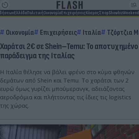
ιδήσεων
Ελλάδα
Πολιτική
Οικονομία
Επιχειρήσεις
Κόσμος
Σπορ
Showbiz
Weekend
Οικονομία
Επιχειρήσεις
Ιταλία
Τζόρτζια Μ
Χαράτσι 2€ σε Shein–Temu: Το αποτυχημένο
παράδειγμα της Ιταλίας
Η Ιταλία θέλησε να βάλει φρένο στο κύμα φθηνών
δεμάτων από Shein και Temu. Το χαράτσι των 2
ευρώ όμως γυρίζει μπούμερανγκ, αδειάζοντας
αεροδρόμια και πλήττοντας τις ίδιες τις logistics
της χώρας.